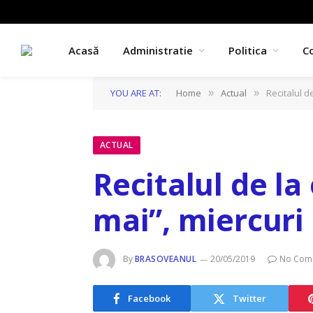
Acasă
Administratie
Politica
C
YOU ARE AT:
Home
Actual
Recitalul d
»
»
ACTUAL
Recitalul de la
mai”, miercuri
By
BRASOVEANUL
20/05/2019
No Com
Facebook
Twitter