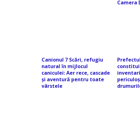
Camera D
Canionul 7 Scări, refugiu
Prefectul
natural în mijlocul
constitu
caniculei: Aer rece, cascade
inventari
și aventură pentru toate
periculoș
vârstele
drumuril