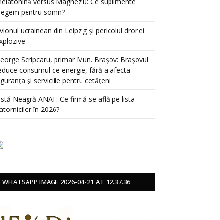
elatonină versus Magneziu: Ce suplimente
legem pentru somn?
vionul ucrainean din Leipzig și pericolul dronei
xplozive
eorge Scripcaru, primar Mun. Brașov: Brașovul
educe consumul de energie, fără a afecta
iguranța și serviciile pentru cetățeni
istă Neagră ANAF: Ce firmă se află pe lista
atornicilor în 2026?
WHATSAPP IMAGE 2026-04-21 AT 12.37.36