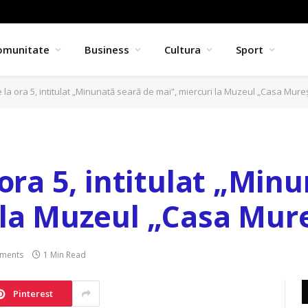
omunitate
Business
Cultura
Sport
e la ora 5, intitulat „Minunată seară de mai”, miercuri la Muzeul „Casa Mure
 ora 5, intitulat „Min
 la Muzeul „Casa Mur
ments
1 Min Read
Pinterest