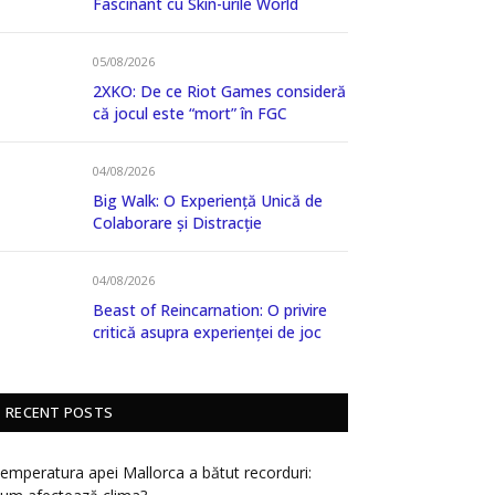
Fascinant cu Skin-urile World
05/08/2026
2XKO: De ce Riot Games consideră
că jocul este “mort” în FGC
04/08/2026
Big Walk: O Experiență Unică de
Colaborare și Distracție
04/08/2026
Beast of Reincarnation: O privire
critică asupra experienței de joc
RECENT POSTS
emperatura apei Mallorca a bătut recorduri: