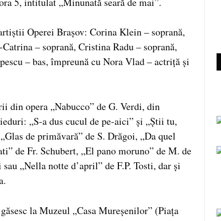
 ora 5, intitulat „Minunată seară de mai”.
artiștii Operei Brașov: Corina Klein – soprană,
-Catrina – soprană, Cristina Radu – soprană,
escu – bas, împreună cu Nora Vlad – actriță și
arii din opera „Nabucco” de G. Verdi, din
eduri: „S-a dus cucul de pe-aici” și „Știi tu,
 „Glas de primăvară” de S. Drăgoi, „Da quel
ati” de Fr. Schubert, „El pano moruno” de M. de
 sau „Nella notte d’april” de F.P. Tosti, dar și
a.
se găsesc la Muzeul „Casa Mureșenilor” (Piața