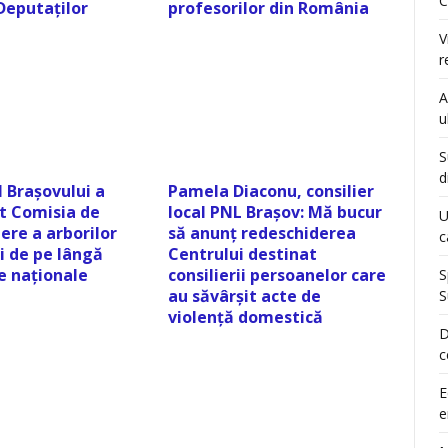
C
eputaților
profesorilor din România
V
r
A
u
S
d
 Brașovului a
Pamela Diaconu, consilier
it Comisia de
local PNL Brașov: Mă bucur
U
ere a arborilor
să anunț redeschiderea
c
i de pe lângă
Centrului destinat
e naționale
consilierii persoanelor care
S
au săvârșit acte de
S
violență domestică
D
c
E
e