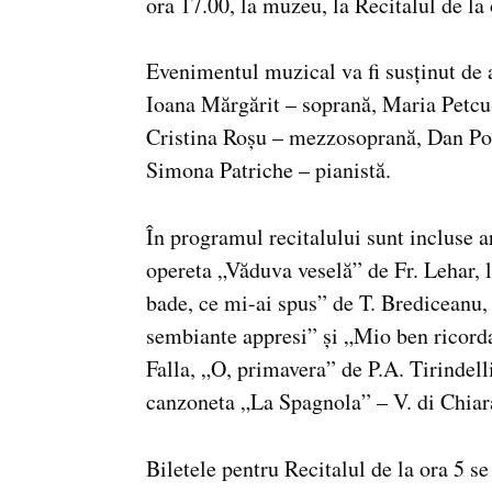
ora 17.00, la muzeu, la Recitalul de la
Evenimentul muzical va fi susținut de 
Ioana Mărgărit – soprană, Maria Petcu
Cristina Roșu – mezzosoprană, Dan Pop
Simona Patriche – pianistă.
În programul recitalului sunt incluse 
opereta „Văduva veselă” de Fr. Lehar, li
bade, ce mi-ai spus” de T. Brediceanu,
sembiante appresi” și „Mio ben ricord
Falla, „O, primavera” de P.A. Tirindelli
canzoneta „La Spagnola” – V. di Chiar
Biletele pentru Recitalul de la ora 5 