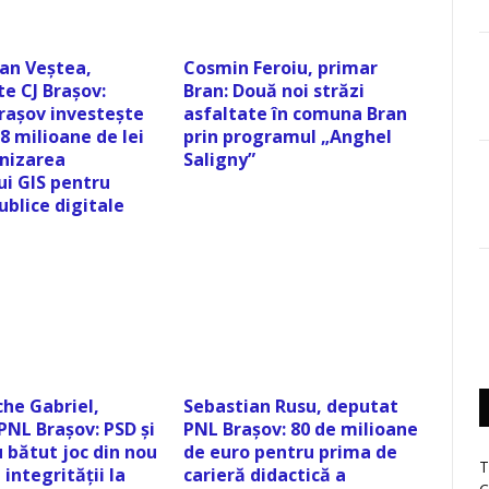
oan Veștea,
Cosmin Feroiu, primar
e CJ Brașov:
Bran: Două noi străzi
Brașov investește
asfaltate în comuna Bran
8 milioane de lei
prin programul „Anghel
nizarea
Saligny”
ui GIS pentru
publice digitale
he Gabriel,
Sebastian Rusu, deputat
PNL Brașov: PSD și
PNL Brașov: 80 de milioane
 bătut joc din nou
de euro pentru prima de
T
integrității la
carieră didactică a