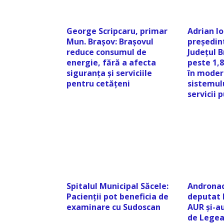
George Scripcaru, primar
Adrian I
Mun. Brașov: Brașovul
președint
reduce consumul de
Județul 
energie, fără a afecta
peste 1,8
siguranța și serviciile
în moder
pentru cetățeni
sistemul
servicii 
Spitalul Municipal Săcele:
Andronac
Pacienții pot beneficia de
deputat 
examinare cu Sudoscan
AUR și-au
de Legea 