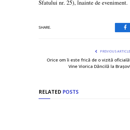
Sfatului nr. 25), înainte de eveniment.
SHARE.
Fa
PREVIOUS ARTICL
Orice om îi este frică de o vizită oficială
Vine Viorica Dăncilă la Brașov
RELATED
POSTS