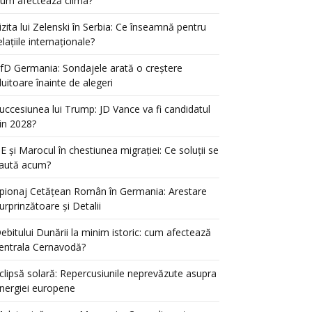
um afectează clima?
izita lui Zelenski în Serbia: Ce înseamnă pentru
elațiile internaționale?
fD Germania: Sondajele arată o creștere
luitoare înainte de alegeri
uccesiunea lui Trump: JD Vance va fi candidatul
in 2028?
E și Marocul în chestiunea migrației: Ce soluții se
aută acum?
pionaj Cetățean Român în Germania: Arestare
urprinzătoare și Detalii
ebitului Dunării la minim istoric: cum afectează
entrala Cernavodă?
clipsă solară: Repercusiunile neprevăzute asupra
nergiei europene