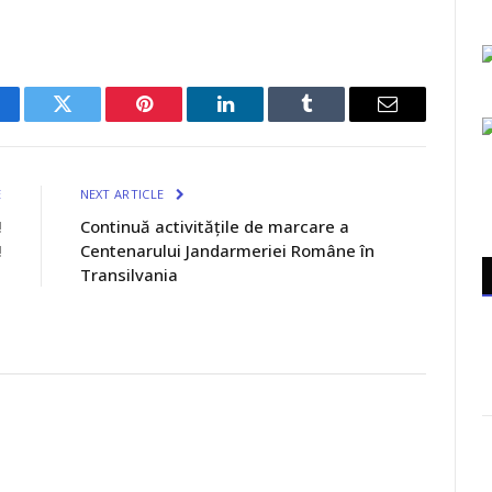
cebook
Twitter
Pinterest
LinkedIn
Tumblr
Email
E
NEXT ARTICLE
!
Continuă activitățile de marcare a
!
Centenarului Jandarmeriei Române în
Transilvania