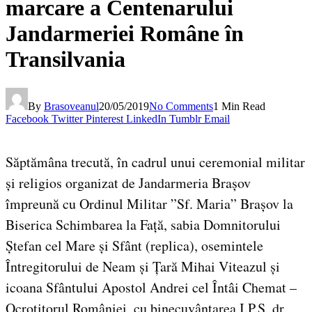
marcare a Centenarului
Jandarmeriei Române în
Transilvania
By
Brasoveanul
20/05/2019
No Comments
1 Min Read
Facebook
Twitter
Pinterest
LinkedIn
Tumblr
Email
Săptămâna trecută, în cadrul unui ceremonial militar
și religios organizat de Jandarmeria Brașov
împreună cu Ordinul Militar ”Sf. Maria” Brașov la
Biserica Schimbarea la Față, sabia Domnitorului
Ștefan cel Mare și Sfânt (replica), osemintele
Întregitorului de Neam și Țară Mihai Viteazul și
icoana Sfântului Apostol Andrei cel Întâi Chemat –
Ocrotitorul României, cu binecuvântarea I.P.S. dr.