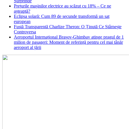
Surprinde
Prețurile mașinilor electrice au scăzut cu 18% – Ce ne
așteaptă?
Eclipsa solară: Cum 89 de secunde transformă un sat
european
Fustă Transparentă Charlize Theron: O Ținută Ce Stârnește
Controversa
Aeroportul Internațional Brașov‑Ghimbav atinge pragul de 1
milion de pasageri: Moment de referință pentru cel mai tânăr
aeroport al țării