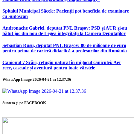
Spitalul Municipal Săcele: Pacienții pot beneficia de examinare
cu Sudoscan
Andronache Gabriel, deputat PNL Brașov: PSD și AUR și-au
bătut joc din nou de Legea integrității la Camera Deputaților
Sebastian Rusu, deputat PNL Brașov: 80 de milioane de euro
pentru prima de carieră didactică a profesorilor din România
Canionul 7 Scări, refugiu natural în mijlocul caniculei: Aer
rece, cascade și aventură pentru toate vârstele
WhatsApp Image 2026-04-21 at 12.37.36
Suntem și pe FACEBOOK