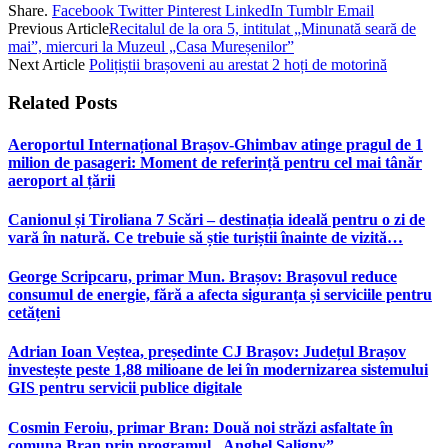
Share.
Facebook
Twitter
Pinterest
LinkedIn
Tumblr
Email
Previous Article
Recitalul de la ora 5, intitulat „Minunată seară de
mai”, miercuri la Muzeul „Casa Mureșenilor”
Next Article
Polițiștii brașoveni au arestat 2 hoți de motorină
Related
Posts
Aeroportul Internațional Brașov‑Ghimbav atinge pragul de 1
milion de pasageri: Moment de referință pentru cel mai tânăr
aeroport al țării
Canionul și Tiroliana 7 Scări – destinația ideală pentru o zi de
vară în natură. Ce trebuie să știe turiștii înainte de vizită…
George Scripcaru, primar Mun. Brașov: Brașovul reduce
consumul de energie, fără a afecta siguranța și serviciile pentru
cetățeni
Adrian Ioan Veștea, președinte CJ Brașov: Județul Brașov
investește peste 1,88 milioane de lei în modernizarea sistemului
GIS pentru servicii publice digitale
Cosmin Feroiu, primar Bran: Două noi străzi asfaltate în
comuna Bran prin programul „Anghel Saligny”