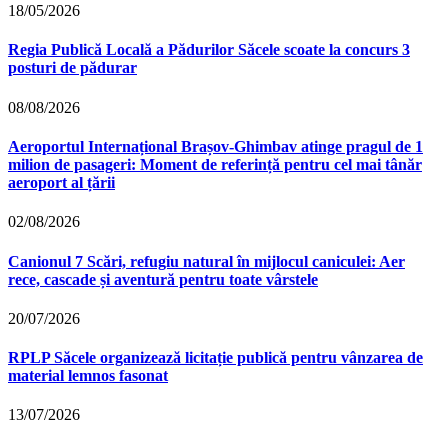
18/05/2026
Regia Publică Locală a Pădurilor Săcele scoate la concurs 3
posturi de pădurar
08/08/2026
Aeroportul Internațional Brașov‑Ghimbav atinge pragul de 1
milion de pasageri: Moment de referință pentru cel mai tânăr
aeroport al țării
02/08/2026
Canionul 7 Scări, refugiu natural în mijlocul caniculei: Aer
rece, cascade și aventură pentru toate vârstele
20/07/2026
RPLP Săcele organizează licitație publică pentru vânzarea de
material lemnos fasonat
13/07/2026