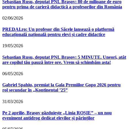
Sebastian Rusu, deputat PNL Brașov: 80 de milioane de euro
pentru prima de carieră didactică a profesorilor din România
02/06/2026
PREDAI.ro: Un profesor din Săcele lansează o platformă
educațională națională pentru elevi și cadre didactice
19/05/2026
Sebastian Rusu, deputat PNL Brașov: 5 MINUTE. Uneori, atât
are copilul tău pauză între ore. Vrem să schimbăm asta!
06/05/2026
Gabriel Spahiu, premiat la Gala Premiilor Gopo 2026 pentru
rol secundar în „Kontinental ’25”
31/03/2026
Pe 2 aprilie, Brașov găzduiește „Linia ROȘIE” – un nou
eveniment antidrog dedicat elevilor și părinților