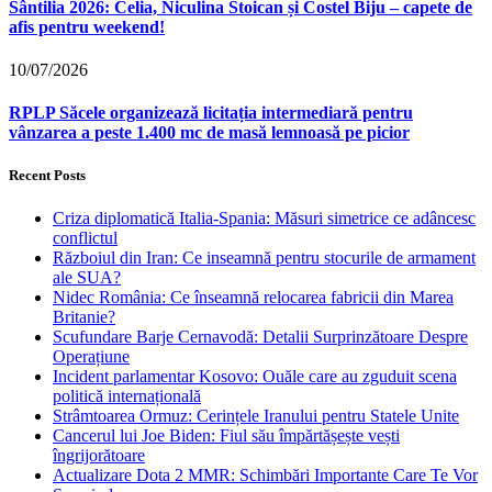
Sântilia 2026: Celia, Niculina Stoican și Costel Biju – capete de
afis pentru weekend!
10/07/2026
RPLP Săcele organizează licitația intermediară pentru
vânzarea a peste 1.400 mc de masă lemnoasă pe picior
Recent Posts
Criza diplomatică Italia-Spania: Măsuri simetrice ce adâncesc
conflictul
Războiul din Iran: Ce inseamnă pentru stocurile de armament
ale SUA?
Nidec România: Ce înseamnă relocarea fabricii din Marea
Britanie?
Scufundare Barje Cernavodă: Detalii Surprinzătoare Despre
Operațiune
Incident parlamentar Kosovo: Ouăle care au zguduit scena
politică internațională
Strâmtoarea Ormuz: Cerințele Iranului pentru Statele Unite
Cancerul lui Joe Biden: Fiul său împărtășește vești
îngrijorătoare
Actualizare Dota 2 MMR: Schimbări Importante Care Te Vor