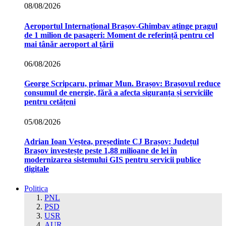
08/08/2026
Aeroportul Internațional Brașov‑Ghimbav atinge pragul
de 1 milion de pasageri: Moment de referință pentru cel
mai tânăr aeroport al țării
06/08/2026
George Scripcaru, primar Mun. Brașov: Brașovul reduce
consumul de energie, fără a afecta siguranța și serviciile
pentru cetățeni
05/08/2026
Adrian Ioan Veștea, președinte CJ Brașov: Județul
Brașov investește peste 1,88 milioane de lei în
modernizarea sistemului GIS pentru servicii publice
digitale
Politica
PNL
PSD
USR
AUR