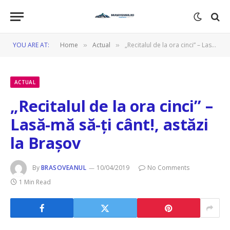
YOU ARE AT:
Home
Actual
„Recitalul de la ora cinci” – Lasă-mă să-ți cânt!, astăzi la Brașov
»
»
ACTUAL
„Recitalul de la ora cinci” –
Lasă-mă să-ți cânt!, astăzi
la Brașov
By
BRASOVEANUL
10/04/2019
No Comments
1 Min Read