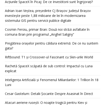
Acțiunile SpaceX în Picaj: De ce Investitorii sunt Îngrijorați?
Adrian Ioan Veștea, președinte CJ Brașov: Județul Brașov
investește peste 1,88 milioane de lei în modernizarea
sistemului GIS pentru servicii publice digitale
Cosmin Feroiu, primar Bran: Două noi străzi asfaltate în
comuna Bran prin programul „Anghel Saligny”
Pregătirea orașelor pentru căldura extremă: De ce nu suntem
gata?
Riftbound: T1 și Crossover-ul Fascinant cu Skin-urile World
Rachetă SpaceX scăpată de sub control: Impactul cu Luna
explicat
Inteligența Artificială și Fenomenul Miliardarilor: 1 Trillion în 18
Luni
Cesar Gastelum: Detalii Șocante Despre Asasinat în Direct
Atacuri aeriene rusești: O noapte tragică pentru Kiev și