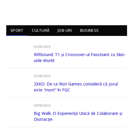
SPORT
CULTURĂ
JOB-URI
BUSINESS
05/08/2026
Riftbound: T1 și Crossover-ul Fascinant cu Skin-
urile World
05/08/2026
2XKO: De ce Riot Games consideră că jocul
este “mort” în FGC
04/08/2026
Big Walk: O Experiență Unică de Colaborare și
Distracție