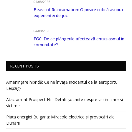
04/08/2026
Beast of Reincarnation: O privire critică asupra
experienței de joc
04/08/2026
FGC: De ce plângerile afectează entuziasmul în
comunitate?
RECENT POSTS
Amenințare hibridă: Ce ne învață incidentul de la aeroportul
Leipzig?
Atac armat Prospect Hill: Detalii șocante despre victimizare și
victime
Piața energiei Bulgaria: Miracole electrice și provocări ale
Dunării