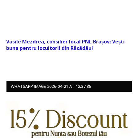
Vasile Mezdrea, consilier local PNL Brașov: Vești
bune pentru locuitorii din Răcădău!
WHATSAPP IMAGE 2026-04-21 AT 12.37.36