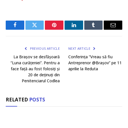
Facebook
Twitter
Pinterest
LinkedIn
Tumblr
Email
PREVIOUS ARTICLE
NEXT ARTICLE
La Brașov se desfășoară
Conferința “Vreau să fiu
“Luna curățeniei”. Pentru a
Antreprenor @Brașov” pe 11
face față au fost folosiți și
aprilie la Reduta
20 de deținuți din
Penitenciarul Codlea
RELATED
POSTS