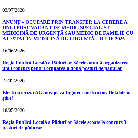
03/07/2026
ANUNȚ – OCUPARE PRIN TRANSFER LA CERERE A
UNUI POST VACANT DE MEDIC SPECIALIST
MEDICINĂ DE URGENȚĂ SAU MEDIC DE FAMILIE CU
ATESTAT ÎN MEDICINĂ DE URGENȚĂ – IULIE 2026
16/06/2026
Regia Publică Locală a Pădurilor Săcele anunță organizarea
unui concurs pentru ocuparea a două posturi de pădurar
27/05/2026
Electroprecizia AG angajează Inginer constructor. Detaliile în
știre!
18/05/2026
Regia Publică Locală a Pădurilor Săcele scoate la concurs 3
posturi de pădurar