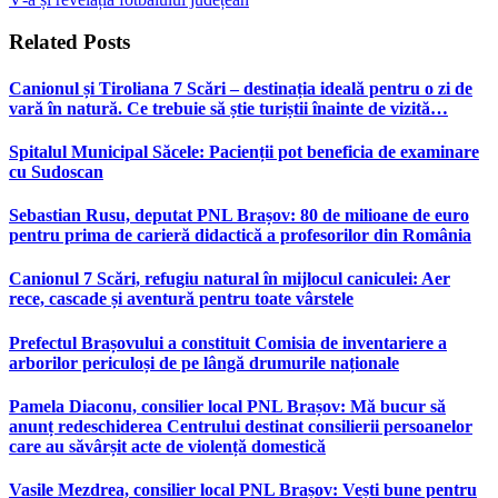
Related
Posts
Canionul și Tiroliana 7 Scări – destinația ideală pentru o zi de
vară în natură. Ce trebuie să știe turiștii înainte de vizită…
Spitalul Municipal Săcele: Pacienții pot beneficia de examinare
cu Sudoscan
Sebastian Rusu, deputat PNL Brașov: 80 de milioane de euro
pentru prima de carieră didactică a profesorilor din România
Canionul 7 Scări, refugiu natural în mijlocul caniculei: Aer
rece, cascade și aventură pentru toate vârstele
Prefectul Brașovului a constituit Comisia de inventariere a
arborilor periculoși de pe lângă drumurile naționale
Pamela Diaconu, consilier local PNL Brașov: Mă bucur să
anunț redeschiderea Centrului destinat consilierii persoanelor
care au săvârșit acte de violență domestică
Vasile Mezdrea, consilier local PNL Brașov: Vești bune pentru