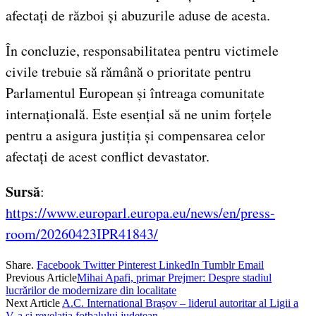
afectați de război și abuzurile aduse de acesta.
În concluzie, responsabilitatea pentru victimele
civile trebuie să rămână o prioritate pentru
Parlamentul European și întreaga comunitate
internațională. Este esențial să ne unim forțele
pentru a asigura justiția și compensarea celor
afectați de acest conflict devastator.
Sursă
:
https://www.europarl.europa.eu/news/en/press-
room/20260423IPR41843/
Share.
Facebook
Twitter
Pinterest
LinkedIn
Tumblr
Email
Previous Article
Mihai Apafi, primar Prejmer: Despre stadiul
lucrărilor de modernizare din localitate
Next Article
A.C. International Brașov – liderul autoritar al Ligii a
V‑a și revelația fotbalului județean