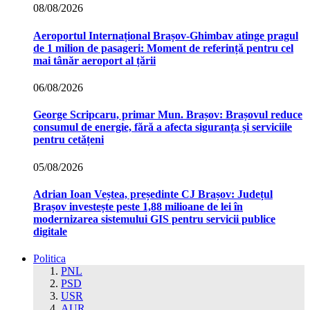
08/08/2026
Aeroportul Internațional Brașov‑Ghimbav atinge pragul
de 1 milion de pasageri: Moment de referință pentru cel
mai tânăr aeroport al țării
06/08/2026
George Scripcaru, primar Mun. Brașov: Brașovul reduce
consumul de energie, fără a afecta siguranța și serviciile
pentru cetățeni
05/08/2026
Adrian Ioan Veștea, președinte CJ Brașov: Județul
Brașov investește peste 1,88 milioane de lei în
modernizarea sistemului GIS pentru servicii publice
digitale
Politica
PNL
PSD
USR
AUR