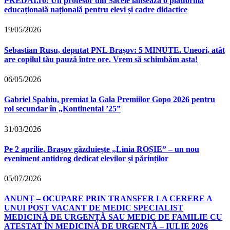
PREDAI.ro: Un profesor din Săcele lansează o platformă
educațională națională pentru elevi și cadre didactice
19/05/2026
Sebastian Rusu, deputat PNL Brașov: 5 MINUTE. Uneori, atât
are copilul tău pauză între ore. Vrem să schimbăm asta!
06/05/2026
Gabriel Spahiu, premiat la Gala Premiilor Gopo 2026 pentru
rol secundar în „Kontinental ’25”
31/03/2026
Pe 2 aprilie, Brașov găzduiește „Linia ROȘIE” – un nou
eveniment antidrog dedicat elevilor și părinților
05/07/2026
ANUNȚ – OCUPARE PRIN TRANSFER LA CERERE A
UNUI POST VACANT DE MEDIC SPECIALIST
MEDICINĂ DE URGENȚĂ SAU MEDIC DE FAMILIE CU
ATESTAT ÎN MEDICINĂ DE URGENȚĂ – IULIE 2026