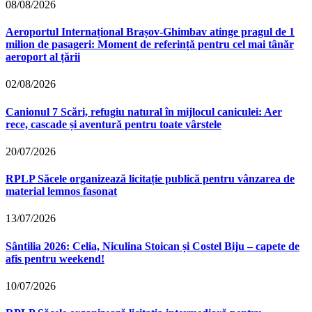
08/08/2026
Aeroportul Internațional Brașov‑Ghimbav atinge pragul de 1
milion de pasageri: Moment de referință pentru cel mai tânăr
aeroport al țării
02/08/2026
Canionul 7 Scări, refugiu natural în mijlocul caniculei: Aer
rece, cascade și aventură pentru toate vârstele
20/07/2026
RPLP Săcele organizează licitație publică pentru vânzarea de
material lemnos fasonat
13/07/2026
Sântilia 2026: Celia, Niculina Stoican și Costel Biju – capete de
afis pentru weekend!
10/07/2026