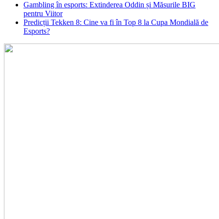
Gambling în esports: Extinderea Oddin și Măsurile BIG
pentru Viitor
Predicții Tekken 8: Cine va fi în Top 8 la Cupa Mondială de
Esports?