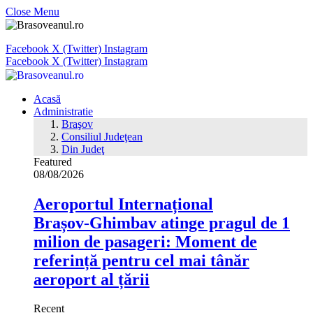
Close Menu
Facebook
X (Twitter)
Instagram
Facebook
X (Twitter)
Instagram
Acasă
Administratie
Braşov
Consiliul Judeţean
Din Judeţ
Featured
08/08/2026
Aeroportul Internațional
Brașov‑Ghimbav atinge pragul de 1
milion de pasageri: Moment de
referință pentru cel mai tânăr
aeroport al țării
Recent