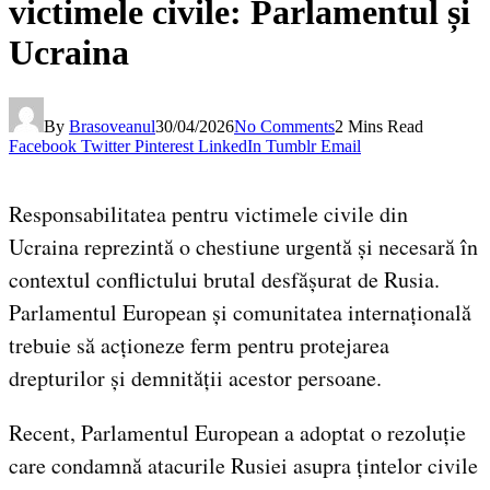
victimele civile: Parlamentul și
Ucraina
By
Brasoveanul
30/04/2026
No Comments
2 Mins Read
Facebook
Twitter
Pinterest
LinkedIn
Tumblr
Email
Responsabilitatea pentru victimele civile din
Ucraina reprezintă o chestiune urgentă și necesară în
contextul conflictului brutal desfășurat de Rusia.
Parlamentul European și comunitatea internațională
trebuie să acționeze ferm pentru protejarea
drepturilor și demnității acestor persoane.
Recent, Parlamentul European a adoptat o rezoluție
care condamnă atacurile Rusiei asupra țintelor civile