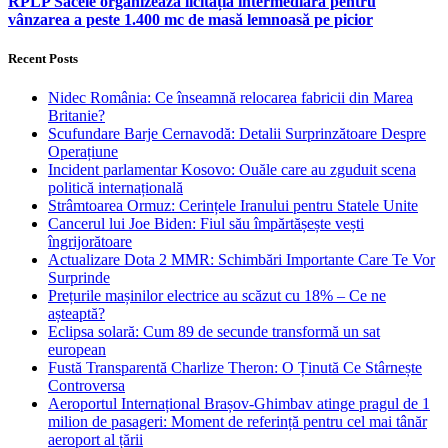
RPLP Săcele organizează licitația intermediară pentru
vânzarea a peste 1.400 mc de masă lemnoasă pe picior
Recent Posts
Nidec România: Ce înseamnă relocarea fabricii din Marea
Britanie?
Scufundare Barje Cernavodă: Detalii Surprinzătoare Despre
Operațiune
Incident parlamentar Kosovo: Ouăle care au zguduit scena
politică internațională
Strâmtoarea Ormuz: Cerințele Iranului pentru Statele Unite
Cancerul lui Joe Biden: Fiul său împărtășește vești
îngrijorătoare
Actualizare Dota 2 MMR: Schimbări Importante Care Te Vor
Surprinde
Prețurile mașinilor electrice au scăzut cu 18% – Ce ne
așteaptă?
Eclipsa solară: Cum 89 de secunde transformă un sat
european
Fustă Transparentă Charlize Theron: O Ținută Ce Stârnește
Controversa
Aeroportul Internațional Brașov‑Ghimbav atinge pragul de 1
milion de pasageri: Moment de referință pentru cel mai tânăr
aeroport al țării