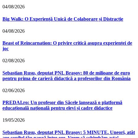
04/08/2026
Big Walk: O Experiență Unică de Colaborare și Distracție
04/08/2026
Beast of Reincarnation: O privire critică asupra experienței de
joc
02/08/2026
Sebastian Rusu, deputat PNL Brașov: 80 de milioane de euro
pentru prima de carieră didactică a profesorilor din România
02/06/2026
PREDAI.ro: Un profesor din Săcele lansează o platformă
educațională națională pentru elevi și cadre didactice
19/05/2026
Sebastian Rusu, deputat PNL Brașov: 5 MINUTE. Uneori, atât
are copilul tău pauză între ore. Vrem să schimbăm asta!