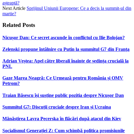
așteaptă?
Next Article
Sprijinul Uniunii Europene: Ce a decis la summit-ul din
martie?
Related
Posts
Nicușor Dan: Ce secret ascunde în conflictul cu Ilie Bolojan?
Zelenski propune întâlnire cu Putin la summitul G7 din Franța
Adrian Veștea: Apel către liberali înainte de ședința crucială la
PNL
Gaze Marea Neagră: Ce Urmează pentru România și OMV
Petrom?
Traian Băsescu își susține public poziția despre Nicușor Dan
Summitul G7: Discuții cruciale despre Iran și Ucraina
Mănăstirea Lavra Pecerska în flăcări după atacul din Kiev
Socialismul Generației Z: Cum schimbă politica promisiunile