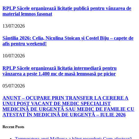
RPLP Săcele organizează licitație publică pentru vânzarea de
material lemnos fasonat
13/07/2026
Sântilia 2026: Celia, Niculina Stoican și Costel Biju – capete de
afis pentru weekend!
10/07/2026
RPLP Săcele organizează licitația intermediară pentru
vânzarea a peste 1.400 mc de masă lemnoasă pe picior
05/07/2026
ANUNȚ – OCUPARE PRIN TRANSFER LA CERERE A
UNUI POST VACANT DE MEDIC SPECIALIST
MEDICINĂ DE URGENȚĂ SAU MEDIC DE FAMILIE CU
ATESTAT ÎN MEDICINĂ DE URGENȚĂ – IULIE 2026
Recent Posts
Temperatura apei Mallorca a bătut recorduri: Cum afectează