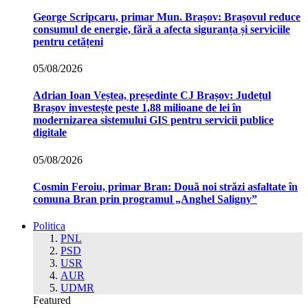
George Scripcaru, primar Mun. Brașov: Brașovul reduce
consumul de energie, fără a afecta siguranța și serviciile
pentru cetățeni
05/08/2026
Adrian Ioan Veștea, președinte CJ Brașov: Județul
Brașov investește peste 1,88 milioane de lei în
modernizarea sistemului GIS pentru servicii publice
digitale
05/08/2026
Cosmin Feroiu, primar Bran: Două noi străzi asfaltate în
comuna Bran prin programul „Anghel Saligny”
Politica
PNL
PSD
USR
AUR
UDMR
Featured