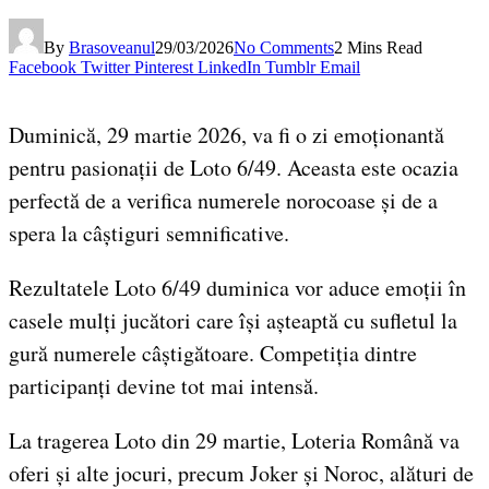
By
Brasoveanul
29/03/2026
No Comments
2 Mins Read
Facebook
Twitter
Pinterest
LinkedIn
Tumblr
Email
Duminică, 29 martie 2026, va fi o zi emoționantă
pentru pasionații de Loto 6/49. Aceasta este ocazia
perfectă de a verifica numerele norocoase și de a
spera la câștiguri semnificative.
Rezultatele Loto 6/49 duminica vor aduce emoții în
casele mulți jucători care își așteaptă cu sufletul la
gură numerele câștigătoare. Competiția dintre
participanți devine tot mai intensă.
La tragerea Loto din 29 martie, Loteria Română va
oferi și alte jocuri, precum Joker și Noroc, alături de