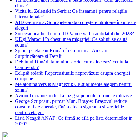
clima?
Vizita lui Zelenski în Serbia: Ce înseamnă pentru relațiile
internaționale?
AfD Germania: Sondajele arată o creștere uluitoare înainte de
alegeri
Succesiunea lui Trump: JD Vance va fi candidatul din 2028?
UE și Marocul în chestiunea migrației: Ce soluții se caută
acum?
Spionaj Cetățean Român în Germania: Arestare
Surprinzătoare și Detalii
Debitului Dunării la minim istoric: cum afectează centrala
Cernavodă?
Eclipsă solară: Repercusiunile neprevăzute asupra energiei
europene
Melatonină versus Magneziu: Ce suplimente alegem pentru
somn?
Avionul ucrainean din Leipzig și pericolul dronei explozive
George Scripcaru, primar Mun. Brașov: Brașovul reduce
consumul de energie, fără a afecta siguranța și serviciile
pentru cetățeni
Listă Neagră ANAF: Ce firmă se află pe lista datornicilor în
2026?