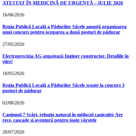
ATESTAT ÎN MEDICINĂ DE URGENȚĂ – IULIE 2026
16/06/2026
Regia Publică Locală a Pădurilor Săcele anunță organizarea
unui concurs pentru ocuparea a două posturi de pădurar
27/05/2026
Electroprecizia AG angajează Inginer constructor. Detaliile în
știre!
18/05/2026
Regia Publică Locală a Pădurilor Săcele scoate la concurs 3
posturi de pădurar
02/08/2026
Canionul 7 Scări, refugiu natural în mijlocul caniculei: Aer
rece, cascade și aventură pentru toate vârstele
20/07/2026