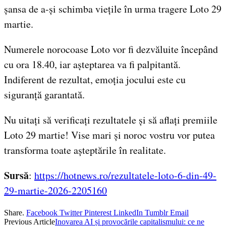
șansa de a-și schimba viețile în urma tragere Loto 29
martie.
Numerele norocoase Loto vor fi dezvăluite începând
cu ora 18.40, iar așteptarea va fi palpitantă.
Indiferent de rezultat, emoția jocului este cu
siguranță garantată.
Nu uitați să verificați rezultatele și să aflați premiile
Loto 29 martie! Vise mari și noroc vostru vor putea
transforma toate așteptările în realitate.
Sursă
:
https://hotnews.ro/rezultatele-loto-6-din-49-
29-martie-2026-2205160
Share.
Facebook
Twitter
Pinterest
LinkedIn
Tumblr
Email
Previous Article
Inovarea AI și provocările capitalismului: ce ne