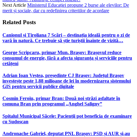
Next Article
Ministerul Educației propune 2 burse ale elevilor: De
merit și sociale, dar cu redefinirea criteriilor de acordare
Related
Posts
Canionul și Tiroliana 7 Scări – destinația ideală pentru o zi de
vară în natură. Ce trebuie să știe turiștii înainte de vizită…
George Scripcaru, primar Mun. Brașov: Brașovul reduce
consumul de energie, fără a afecta siguranța și serviciile pentru
cetățeni
Adrian Ioan Veștea, președinte CJ Brașov: Județul Brașov
investește peste 1,88 milioane de lei în modernizarea sistemului
GIS pentru servicii publice digitale
Cosmin Feroiu, primar Bran: Două noi străzi asfaltate în
comuna Bran prin programul „Anghel Saligny”
Spitalul Municipal Săcele: Pacienții pot beneficia de examinare
cu Sudoscan
Andronache Gabriel, deputat PNL Brașov: PSD și AUR și-au