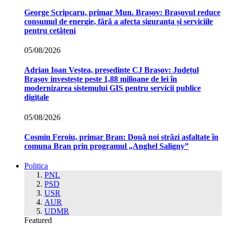
George Scripcaru, primar Mun. Brașov: Brașovul reduce
consumul de energie, fără a afecta siguranța și serviciile
pentru cetățeni
05/08/2026
Adrian Ioan Veștea, președinte CJ Brașov: Județul
Brașov investește peste 1,88 milioane de lei în
modernizarea sistemului GIS pentru servicii publice
digitale
05/08/2026
Cosmin Feroiu, primar Bran: Două noi străzi asfaltate în
comuna Bran prin programul „Anghel Saligny”
Politica
PNL
PSD
USR
AUR
UDMR
Featured