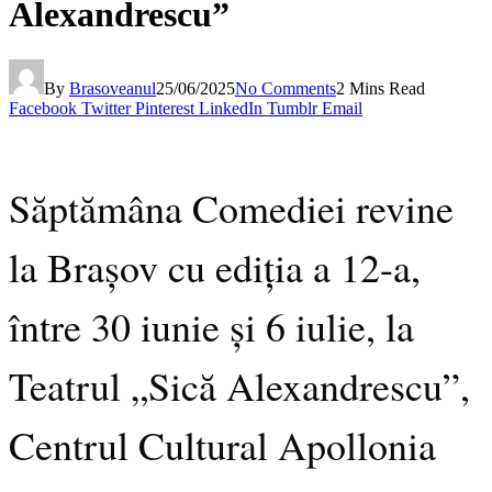
Alexandrescu”
By
Brasoveanul
25/06/2025
No Comments
2 Mins Read
Facebook
Twitter
Pinterest
LinkedIn
Tumblr
Email
Săptămâna Comediei revine
la Brașov cu ediția a 12-a,
între 30 iunie și 6 iulie, la
Teatrul „Sică Alexandrescu”,
Centrul Cultural Apollonia