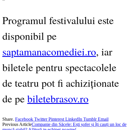
Programul festivalului este
disponibil pe
saptamanacomediei.ro
, iar
biletele pentru spectacolele
de teatru pot fi achiziționate
de pe
biletebrasov.ro
Share.
Facebook
Twitter
Pinterest
LinkedIn
Tumblr
Email
Previous Article
Companie din Săcele: Ești șofer și îți cauți un loc de
muncă stabil? Alătură-te echipei noastre!