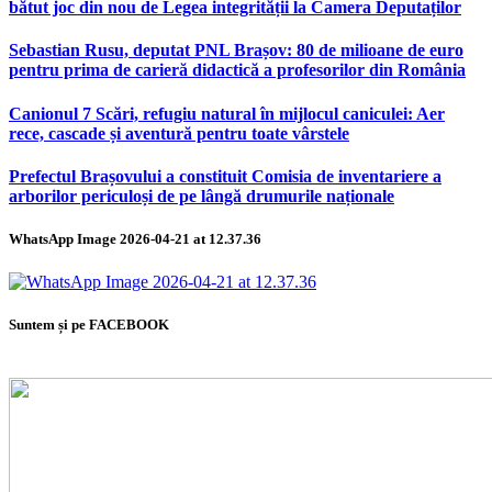
bătut joc din nou de Legea integrității la Camera Deputaților
Sebastian Rusu, deputat PNL Brașov: 80 de milioane de euro
pentru prima de carieră didactică a profesorilor din România
Canionul 7 Scări, refugiu natural în mijlocul caniculei: Aer
rece, cascade și aventură pentru toate vârstele
Prefectul Brașovului a constituit Comisia de inventariere a
arborilor periculoși de pe lângă drumurile naționale
WhatsApp Image 2026-04-21 at 12.37.36
Suntem și pe FACEBOOK