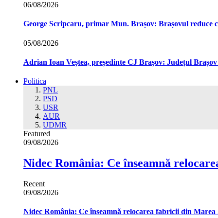
06/08/2026
George Scripcaru, primar Mun. Brașov: Brașovul reduce cons
05/08/2026
Adrian Ioan Veștea, președinte CJ Brașov: Județul Brașov in
Politica
PNL
PSD
USR
AUR
UDMR
Featured
09/08/2026
Nidec România: Ce înseamnă relocarea
Recent
09/08/2026
Nidec România: Ce înseamnă relocarea fabricii din Marea 