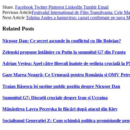
Share.
Facebook
Twitter
Pinterest
LinkedIn
Tumblr
Email
Previous Article
Festivalul Internațional de Film Transilvania: Cele Ma
Next Article
Tulpina Andes a hantavirus: cazuri confirmate pe nava
Related
Posts
Nicușor Dan: Ce secret ascunde în conflictul cu Ilie Bolojan?
Zelenski propune întâlnire cu Putin la summitul G7 din Franța
Adrian Veștea: Apel către liberali înainte de ședința crucială la 
Gaze Marea Neagră: Ce Urmează pentru România și OMV Pet
Traian Băsescu își susține public poziția despre Nicușor Dan
Summitul G7: Discuții cruciale despre Iran și Ucraina
Mănăstirea Lavra Pecerska în flăcări după atacul din Kiev
Socialismul Generației Z: Cum schimbă politica promisiunile pent