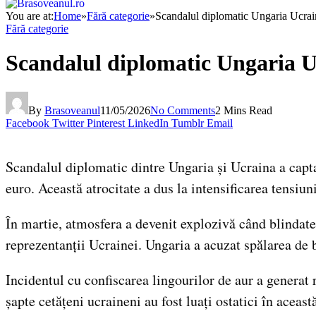
You are at:
Home
»
Fără categorie
»
Scandalul diplomatic Ungaria Ucraina
Fără categorie
Scandalul diplomatic Ungaria Ucr
By
Brasoveanul
11/05/2026
No Comments
2 Mins Read
Facebook
Twitter
Pinterest
LinkedIn
Tumblr
Email
Scandalul diplomatic dintre Ungaria și Ucraina a captat
euro. Această atrocitate a dus la intensificarea tensiun
În martie, atmosfera a devenit explozivă când blindatel
reprezentanții Ucrainei. Ungaria a acuzat spălarea de 
Incidentul cu confiscarea lingourilor de aur a generat 
șapte cetățeni ucraineni au fost luați ostatici în această