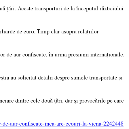
ouă țări. Aceste transporturi de la începutul războiului
liarde de euro. Timp clar asupra relațiilor
or de aur confiscate, în urma presiunii internaționale.
știa au solicitat detalii despre sumele transportate și
iare dintre cele două țări, dar și provocările pe care
or-de-aur-confiscate-inca-are-ecouri-la-viena-2242448