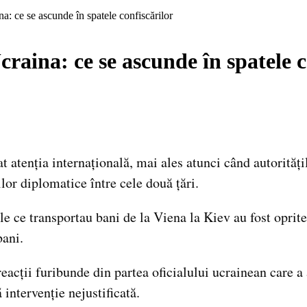
: ce se ascunde în spatele confiscărilor
aina: ce se ascunde în spatele c
 atenția internațională, mai ales atunci când autorități
ilor diplomatice între cele două țări.
e ce transportau bani de la Viena la Kiev au fost oprite 
bani.
reacții furibunde din partea oficialului ucrainean care a
 intervenție nejustificată.