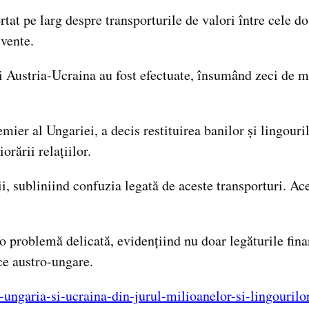
rtat pe larg despre transporturile de valori între cele d
cvente.
i Austria-Ucraina au fost efectuate, însumând zeci de mi
ier al Ungariei, a decis restituirea banilor și lingouril
rării relațiilor.
i, subliniind confuzia legată de aceste transporturi. Ace
problemă delicată, evidențiind nu doar legăturile financ
ce austro-ungare.
-ungaria-si-ucraina-din-jurul-milioanelor-si-lingouril