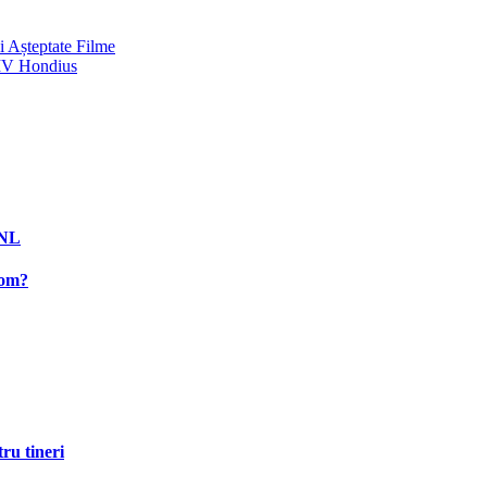
i Așteptate Filme
 MV Hondius
PNL
rom?
ru tineri