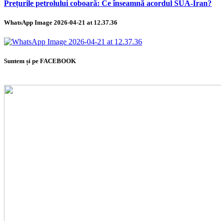
Prețurile petrolului coboară: Ce înseamnă acordul SUA-Iran?
WhatsApp Image 2026-04-21 at 12.37.36
Suntem și pe FACEBOOK