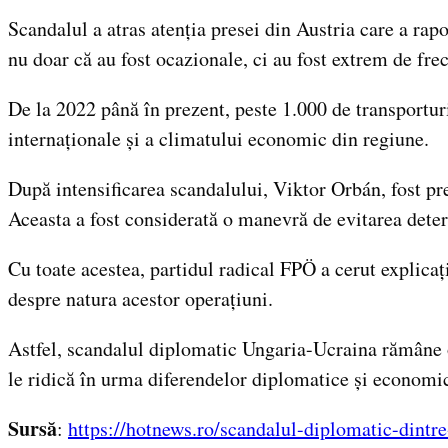
Scandalul a atras atenția presei din Austria care a rapo
nu doar că au fost ocazionale, ci au fost extrem de fre
De la 2022 până în prezent, peste 1.000 de transportur
internaționale și a climatului economic din regiune.
După intensificarea scandalului, Viktor Orbán, fost prem
Aceasta a fost considerată o manevră de evitarea deterio
Cu toate acestea, partidul radical FPÖ a cerut explicați
despre natura acestor operațiuni.
Astfel, scandalul diplomatic Ungaria-Ucraina rămâne o 
le ridică în urma diferendelor diplomatice și economi
Sursă
:
https://hotnews.ro/scandalul-diplomatic-dintre