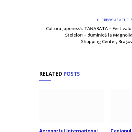
PREVIOUS ARTICL
Cultura japoneză: TANABATA – Festivalu
Stelelor! – duminică la Magnoli
Shopping Center, Brașo
RELATED
POSTS
Aeroportul Internațional
Canionul 