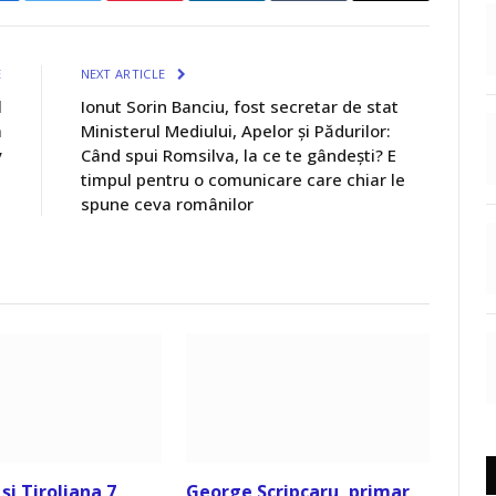
E
NEXT ARTICLE
l
Ionut Sorin Banciu, fost secretar de stat
a
Ministerul Mediului, Apelor și Pădurilor:
v
Când spui Romsilva, la ce te gândești? E
timpul pentru o comunicare care chiar le
spune ceva românilor
și Tiroliana 7
George Scripcaru, primar