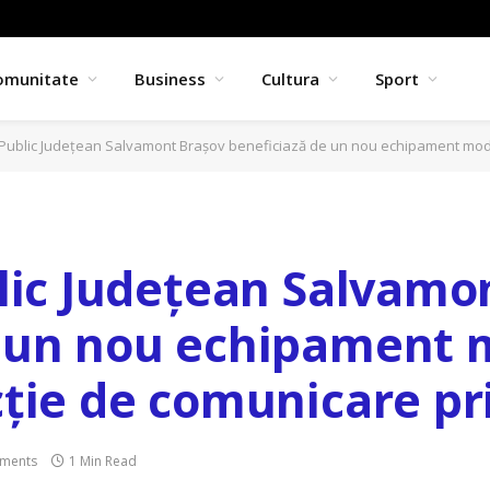
omunitate
Business
Cultura
Sport
 Public Județean Salvamont Brașov beneficiază de un nou echipament modern: u
blic Județean Salvamo
e un nou echipament 
ție de comunicare pri
ments
1 Min Read