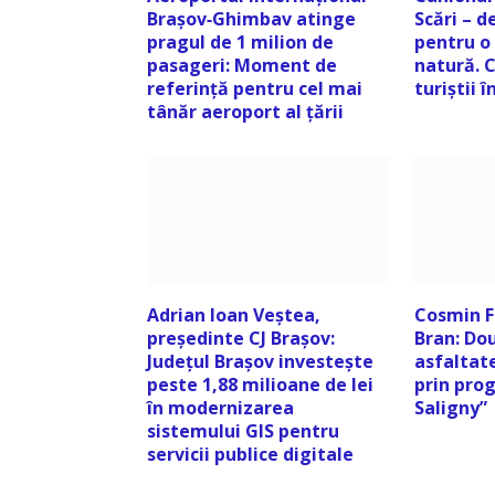
Brașov‑Ghimbav atinge
Scări – d
pragul de 1 milion de
pentru o 
pasageri: Moment de
natură. C
referință pentru cel mai
turiștii 
tânăr aeroport al țării
Adrian Ioan Veștea,
Cosmin F
președinte CJ Brașov:
Bran: Dou
Județul Brașov investește
asfaltat
peste 1,88 milioane de lei
prin pro
în modernizarea
Saligny”
sistemului GIS pentru
servicii publice digitale