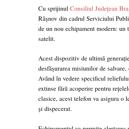
Cu sprijinul
Consiliul Județean Bra
Râșnov din cadrul Serviciului Publ
de un nou
echipament modern: un t
satelit.
Acest dispozitiv de ultimă generație
desfășurarea misiunilor de salvare, d
Având în vedere specificul relieful
extinse fără acoperire pentru rețele
clasice, acest telefon va asigura o le
și dispecerat.
Echipamentul va permite alertarea ra