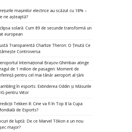
rețurile mașinilor electrice au scăzut cu 18% –
e ne așteaptă?
clipsa solară: Cum 89 de secunde transformă un
at european
ustă Transparentă Charlize Theron: O Ținută Ce
târnește Controversa
eroportul Internațional Brașov‑Ghimbav atinge
ragul de 1 milion de pasageri: Moment de
eferință pentru cel mai tânăr aeroport al țării
ambling în esports: Extinderea Oddin și Măsurile
IG pentru Viitor
redicții Tekken 8: Cine va fi în Top 8 la Cupa
ondială de Esports?
ocuri de luptă: De ce Marvel Tōkon e un nou
șec major?