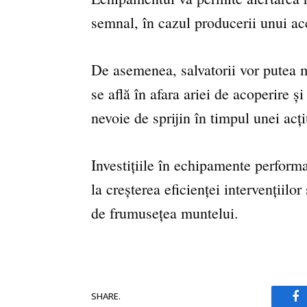
semnal, în cazul producerii unui ac
De asemenea, salvatorii vor putea m
se află în afara ariei de acoperire ș
nevoie de sprijin în timpul unei acți
Investițiile în echipamente perform
la creșterea eficienței intervențiilo
de frumusețea muntelui.
SHARE.
Fa