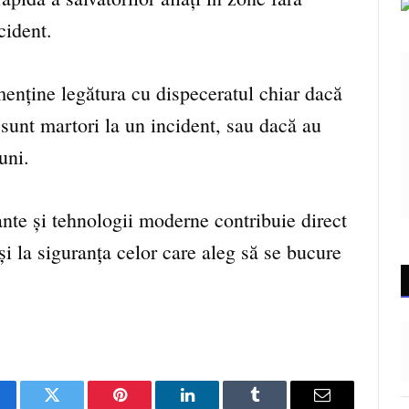
cident.
enține legătura cu dispeceratul chiar dacă
i sunt martori la un incident, sau dacă au
uni.
ante și tehnologii moderne contribuie direct
r și la siguranța celor care aleg să se bucure
cebook
Twitter
Pinterest
LinkedIn
Tumblr
Email