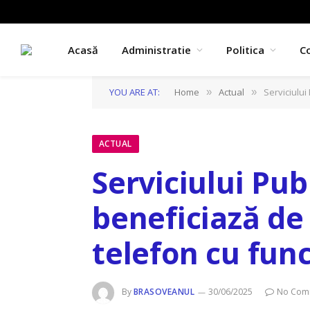
Acasă
Administratie
Politica
C
YOU ARE AT:
Home
Actual
Serviciului
»
»
ACTUAL
Serviciului Pu
beneficiază d
telefon cu func
By
BRASOVEANUL
30/06/2025
No Com