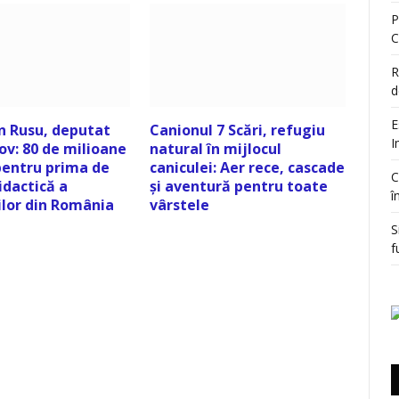
P
C
R
d
E
n Rusu, deputat
Canionul 7 Scări, refugiu
I
ov: 80 de milioane
natural în mijlocul
pentru prima de
caniculei: Aer rece, cascade
C
idactică a
și aventură pentru toate
î
ilor din România
vârstele
S
f