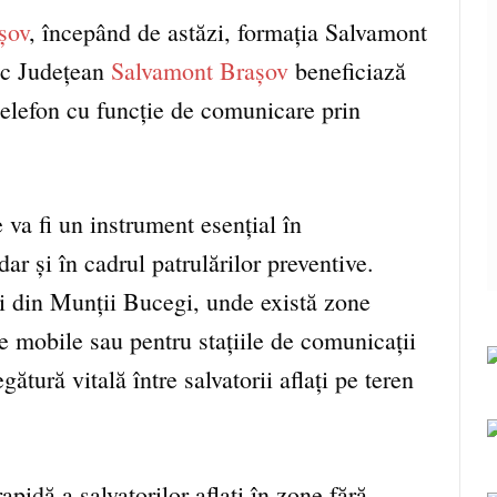
șov
, începând de astăzi, formația Salvamont
ic Județean
Salvamont Brașov
beneficiază
elefon cu funcție de comunicare prin
 va fi un instrument esențial în
ar și în cadrul patrulărilor preventive.
ui din Munții Bucegi, unde există zone
le mobile sau pentru stațiile de comunicații
gătură vitală între salvatorii aflați pe teren
pidă a salvatorilor aflați în zone fără