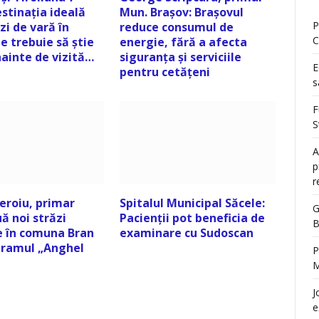
estinația ideală
Mun. Brașov: Brașovul
P
zi de vară în
reduce consumul de
C
e trebuie să știe
energie, fără a afecta
înainte de vizită…
siguranța și serviciile
E
pentru cetățeni
s
F
S
A
p
r
eroiu, primar
Spitalul Municipal Săcele:
G
ă noi străzi
Pacienții pot beneficia de
B
e în comuna Bran
examinare cu Sudoscan
gramul „Anghel
P
M
J
e