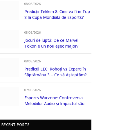
08/08/2026
Predicții Tekken 8: Cine va fi în Top
8 la Cupa Mondială de Esports?
08/08/2026
Jocuri de luptă: De ce Marvel
Tōkon e un nou eșec major?
08/08/2026
Predicții LEC: Roboți vs Experți în
Săptămâna 3 – Ce să Așteptăm?
07/08/2026
Esports Warzone: Controversa
Melodiilor Audio și Impactul său
RECENT POSTS