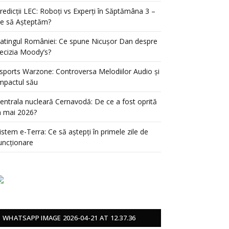
redicții LEC: Roboți vs Experți în Săptămâna 3 –
e să Așteptăm?
atingul României: Ce spune Nicușor Dan despre
ecizia Moody’s?
sports Warzone: Controversa Melodiilor Audio și
mpactul său
entrala nucleară Cernavodă: De ce a fost oprită
n mai 2026?
istem e-Terra: Ce să aștepți în primele zile de
uncționare
WHATSAPP IMAGE 2026-04-21 AT 12.37.36