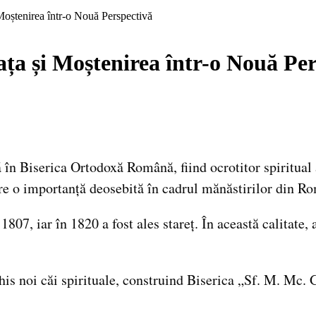
i Moștenirea într-o Nouă Perspectivă
iața și Moștenirea într-o Nouă Pe
ă în Biserica Ortodoxă Română, fiind ocrotitor spiritual
re o importanță deosebită în cadrul mănăstirilor din R
807, iar în 1820 a fost ales stareț. În această calitate, 
chis noi căi spirituale, construind Biserica „Sf. M. Mc. 