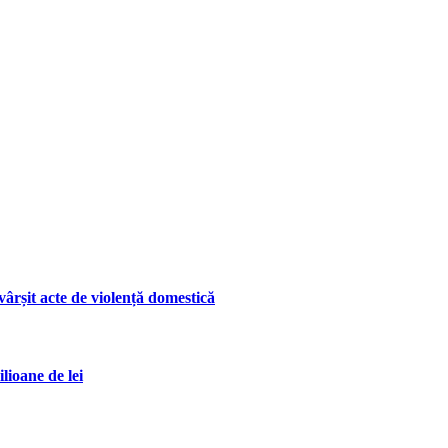
ârșit acte de violență domestică
lioane de lei