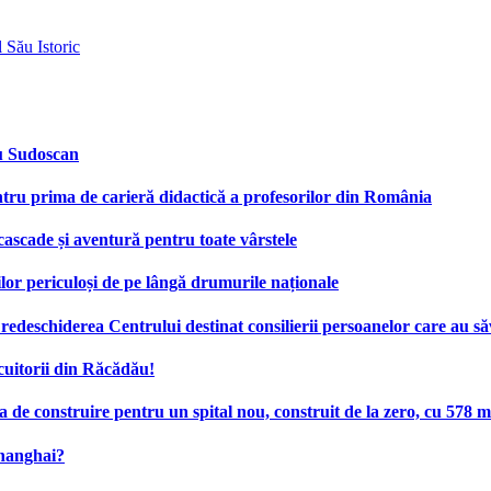
 Său Istoric
cu Sudoscan
tru prima de carieră didactică a profesorilor din România
 cascade și aventură pentru toate vârstele
ilor periculoși de pe lângă drumurile naționale
deschiderea Centrului destinat consilierii persoanelor care au săv
cuitorii din Răcădău!
e construire pentru un spital nou, construit de la zero, cu 578 mi
Shanghai?