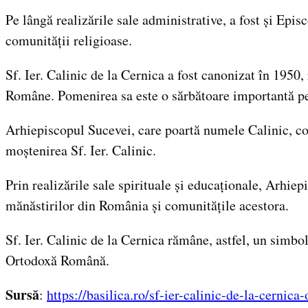
Pe lângă realizările sale administrative, a fost și Epis
comunității religioase.
Sf. Ier. Calinic de la Cernica a fost canonizat în 1950
Române. Pomenirea sa este o sărbătoare importantă pe
Arhiepiscopul Sucevei, care poartă numele Calinic, cont
moștenirea Sf. Ier. Calinic.
Prin realizările sale spirituale și educaționale, Arhi
mănăstirilor din România și comunitățile acestora.
Sf. Ier. Calinic de la Cernica rămâne, astfel, un simbol
Ortodoxă Română.
Sursă
:
https://basilica.ro/sf-ier-calinic-de-la-cernica