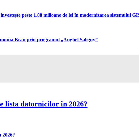
vestește peste 1,88 milioane de lei în modernizarea sistemului GIS 
n comuna Bran prin programul „Anghel Saligny”
 lista datornicilor în 2026?
în 2026?