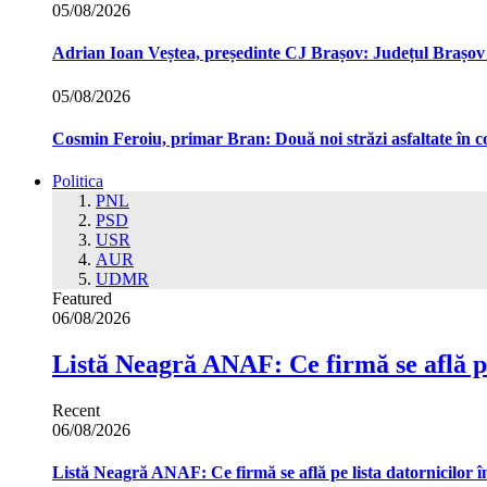
05/08/2026
Adrian Ioan Veștea, președinte CJ Brașov: Județul Brașov in
05/08/2026
Cosmin Feroiu, primar Bran: Două noi străzi asfaltate î
Politica
PNL
PSD
USR
AUR
UDMR
Featured
06/08/2026
Listă Neagră ANAF: Ce firmă se află pe
Recent
06/08/2026
Listă Neagră ANAF: Ce firmă se află pe lista datornicilor 