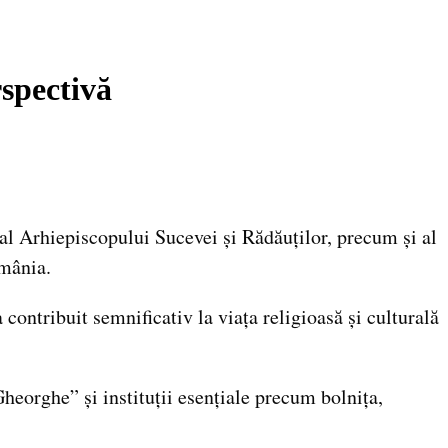
rspectivă
 al Arhiepiscopului Sucevei și Rădăuților, precum și al
omânia.
a contribuit semnificativ la viața religioasă și culturală
Gheorghe” și instituții esențiale precum bolnița,