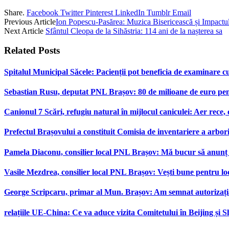
Share.
Facebook
Twitter
Pinterest
LinkedIn
Tumblr
Email
Previous Article
Ion Popescu-Pasărea: Muzica Bisericească și Impactul
Next Article
Sfântul Cleopa de la Sihăstria: 114 ani de la nașterea sa
Related
Posts
Spitalul Municipal Săcele: Pacienții pot beneficia de examinare 
Sebastian Rusu, deputat PNL Brașov: 80 de milioane de euro pen
Canionul 7 Scări, refugiu natural în mijlocul caniculei: Aer rece,
Prefectul Brașovului a constituit Comisia de inventariere a arbor
Pamela Diaconu, consilier local PNL Brașov: Mă bucur să anunț re
Vasile Mezdrea, consilier local PNL Brașov: Vești bune pentru lo
George Scripcaru, primar al Mun. Brașov: Am semnat autorizația d
relațiile UE-China: Ce va aduce vizita Comitetului în Beijing și 