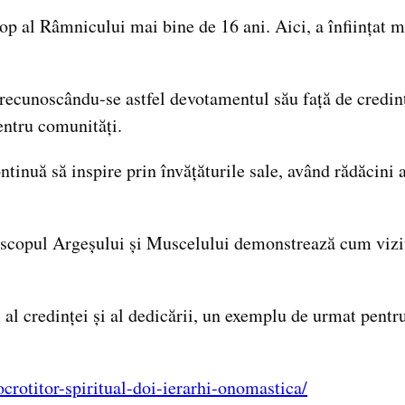
cop al Râmnicului mai bine de 16 ani. Aici, a înființat mu
, recunoscându-se astfel devotamentul său față de credin
ntru comunități.
inuă să inspire prin învățăturile sale, având rădăcini a
episcopul Argeșului și Muscelului demonstrează cum vizi
 al credinței și al dedicării, un exemplu de urmat pentru 
-ocrotitor-spiritual-doi-ierarhi-onomastica/