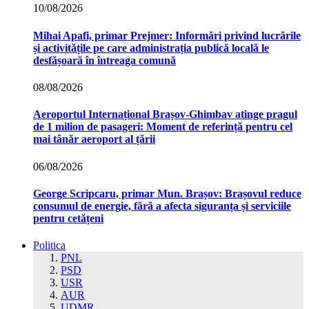
10/08/2026
Mihai Apafi, primar Prejmer: Informări privind lucrările
și activitățile pe care administrația publică locală le
desfășoară în întreaga comună
08/08/2026
Aeroportul Internațional Brașov‑Ghimbav atinge pragul
de 1 milion de pasageri: Moment de referință pentru cel
mai tânăr aeroport al țării
06/08/2026
George Scripcaru, primar Mun. Brașov: Brașovul reduce
consumul de energie, fără a afecta siguranța și serviciile
pentru cetățeni
Politica
PNL
PSD
USR
AUR
UDMR