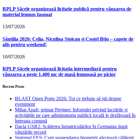
RPLP Săcele organizează licitație publică pentru vânzarea de
material lemnos fasonat
13/07/2026
Sântilia 2026: Celia, Niculina Stoican și Costel Biju – capete de
afis pentru weekend!
10/07/2026
RPLP Săcele organizează licitația intermediară pentru
vânzarea a peste 1.400 mc de masă lemnoasă pe picior
Recent Posts
BLAST Open Porto 2026: Tot ce trebuie să știi despre
eveniment
Mihai Apafi, primar Prejmer: Informări privind lucrările și
activitățile pe care administrația publică locală le desfășoară în
întreaga comună
Dacia GSR2: Scăderea înmatriculărilor în Germania după
vânzările record
Sistemul EES: Cum suspendarea biometrii afectează călătorii