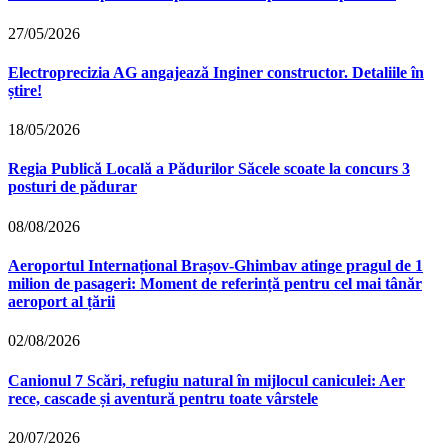
27/05/2026
Electroprecizia AG angajează Inginer constructor. Detaliile în
știre!
18/05/2026
Regia Publică Locală a Pădurilor Săcele scoate la concurs 3
posturi de pădurar
08/08/2026
Aeroportul Internațional Brașov‑Ghimbav atinge pragul de 1
milion de pasageri: Moment de referință pentru cel mai tânăr
aeroport al țării
02/08/2026
Canionul 7 Scări, refugiu natural în mijlocul caniculei: Aer
rece, cascade și aventură pentru toate vârstele
20/07/2026