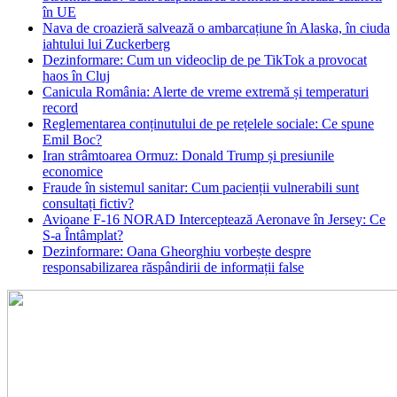
în UE
Nava de croazieră salvează o ambarcațiune în Alaska, în ciuda
iahtului lui Zuckerberg
Dezinformare: Cum un videoclip de pe TikTok a provocat
haos în Cluj
Canicula România: Alerte de vreme extremă și temperaturi
record
Reglementarea conținutului de pe rețelele sociale: Ce spune
Emil Boc?
Iran strâmtoarea Ormuz: Donald Trump și presiunile
economice
Fraude în sistemul sanitar: Cum pacienții vulnerabili sunt
consultați fictiv?
Avioane F-16 NORAD Interceptează Aeronave în Jersey: Ce
S-a Întâmplat?
Dezinformare: Oana Gheorghiu vorbește despre
responsabilizarea răspândirii de informații false