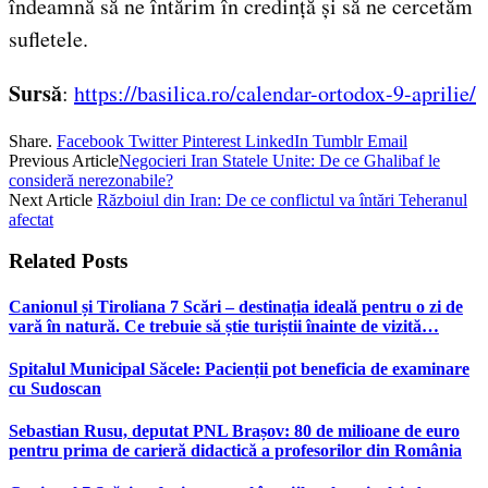
îndeamnă să ne întărim în credință și să ne cercetăm
sufletele.
Sursă
:
https://basilica.ro/calendar-ortodox-9-aprilie/
Share.
Facebook
Twitter
Pinterest
LinkedIn
Tumblr
Email
Previous Article
Negocieri Iran Statele Unite: De ce Ghalibaf le
consideră nerezonabile?
Next Article
Războiul din Iran: De ce conflictul va întări Teheranul
afectat
Related
Posts
Canionul și Tiroliana 7 Scări – destinația ideală pentru o zi de
vară în natură. Ce trebuie să știe turiștii înainte de vizită…
Spitalul Municipal Săcele: Pacienții pot beneficia de examinare
cu Sudoscan
Sebastian Rusu, deputat PNL Brașov: 80 de milioane de euro
pentru prima de carieră didactică a profesorilor din România