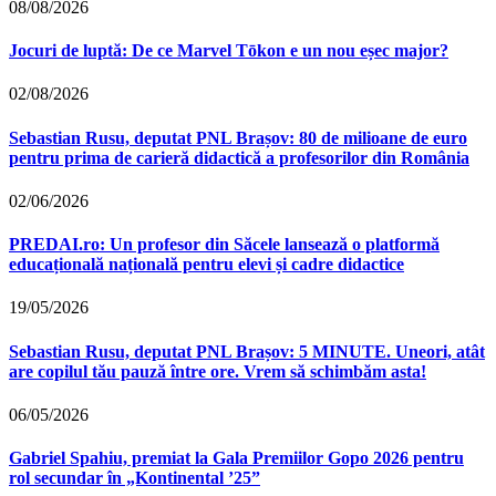
08/08/2026
Jocuri de luptă: De ce Marvel Tōkon e un nou eșec major?
02/08/2026
Sebastian Rusu, deputat PNL Brașov: 80 de milioane de euro
pentru prima de carieră didactică a profesorilor din România
02/06/2026
PREDAI.ro: Un profesor din Săcele lansează o platformă
educațională națională pentru elevi și cadre didactice
19/05/2026
Sebastian Rusu, deputat PNL Brașov: 5 MINUTE. Uneori, atât
are copilul tău pauză între ore. Vrem să schimbăm asta!
06/05/2026
Gabriel Spahiu, premiat la Gala Premiilor Gopo 2026 pentru
rol secundar în „Kontinental ’25”