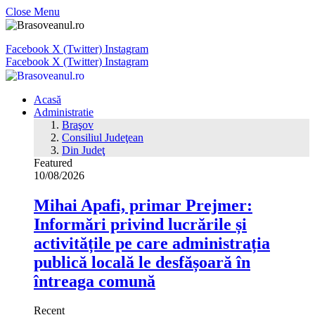
Close Menu
Facebook
X (Twitter)
Instagram
Facebook
X (Twitter)
Instagram
Acasă
Administratie
Braşov
Consiliul Judeţean
Din Judeţ
Featured
10/08/2026
Mihai Apafi, primar Prejmer:
Informări privind lucrările și
activitățile pe care administrația
publică locală le desfășoară în
întreaga comună
Recent