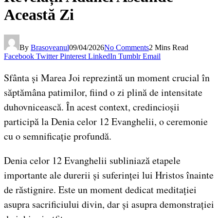
Această Zi
By
Brasoveanul
09/04/2026
No Comments
2 Mins Read
Facebook
Twitter
Pinterest
LinkedIn
Tumblr
Email
Sfânta și Marea Joi reprezintă un moment crucial în
săptămâna patimilor, fiind o zi plină de intensitate
duhovnicească. În acest context, credincioșii
participă la Denia celor 12 Evanghelii, o ceremonie
cu o semnificație profundă.
Denia celor 12 Evanghelii subliniază etapele
importante ale durerii și suferinței lui Hristos înainte
de răstignire. Este un moment dedicat meditației
asupra sacrificiului divin, dar și asupra demonstrației