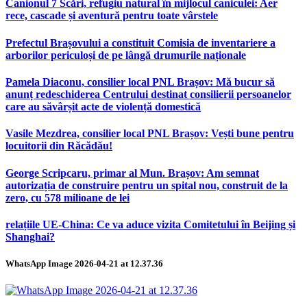
Canionul 7 Scări, refugiu natural în mijlocul caniculei: Aer
rece, cascade și aventură pentru toate vârstele
Prefectul Brașovului a constituit Comisia de inventariere a
arborilor periculoși de pe lângă drumurile naționale
Pamela Diaconu, consilier local PNL Brașov: Mă bucur să
anunț redeschiderea Centrului destinat consilierii persoanelor
care au săvârșit acte de violență domestică
Vasile Mezdrea, consilier local PNL Brașov: Vești bune pentru
locuitorii din Răcădău!
George Scripcaru, primar al Mun. Brașov: Am semnat
autorizația de construire pentru un spital nou, construit de la
zero, cu 578 milioane de lei
relațiile UE-China: Ce va aduce vizita Comitetului în Beijing și
Shanghai?
WhatsApp Image 2026-04-21 at 12.37.36