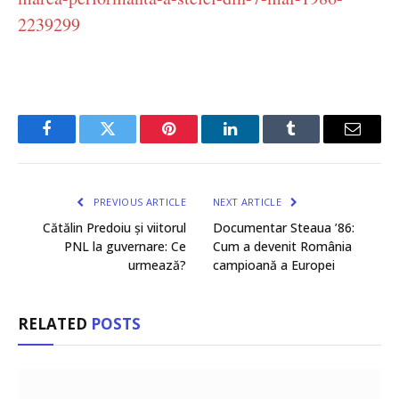
2239299
Facebook
Twitter
Pinterest
LinkedIn
Tumblr
Email
PREVIOUS ARTICLE
NEXT ARTICLE
Cătălin Predoiu și viitorul
Documentar Steaua ’86:
PNL la guvernare: Ce
Cum a devenit România
urmează?
campioană a Europei
RELATED
POSTS