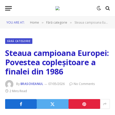
YOU ARE AT:
Home
Fără categorie
Steaua campioana Europei: Povestea copleșitoare a finalei din 1986
»
»
FĂRĂ CATEGORIE
Steaua campioana Europei:
Povestea copleșitoare a
finalei din 1986
By
BRASOVEANUL
07/05/2026
No Comments
2 Mins Read