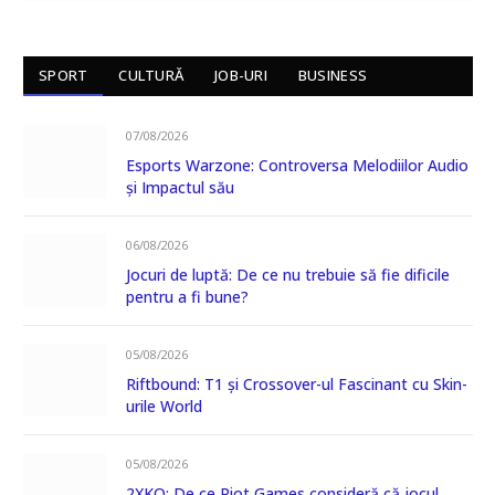
SPORT
CULTURĂ
JOB-URI
BUSINESS
07/08/2026
Esports Warzone: Controversa Melodiilor Audio
și Impactul său
06/08/2026
Jocuri de luptă: De ce nu trebuie să fie dificile
pentru a fi bune?
05/08/2026
Riftbound: T1 și Crossover-ul Fascinant cu Skin-
urile World
05/08/2026
2XKO: De ce Riot Games consideră că jocul