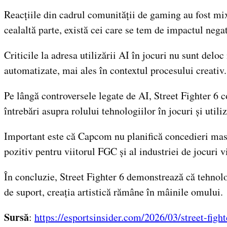
Reacțiile din cadrul comunității de gaming au fost mixte
cealaltă parte, există cei care se tem de impactul negat
Criticile la adresa utilizării AI în jocuri nu sunt delo
automatizate, mai ales în contextul procesului creativ.
Pe lângă controversele legate de AI, Street Fighter 6 
întrebări asupra rolului tehnologiilor în jocuri și utili
Important este că Capcom nu planifică concedieri masi
pozitiv pentru viitorul FGC și al industriei de jocuri v
În concluzie, Street Fighter 6 demonstrează că tehnologi
de suport, creația artistică rămâne în mâinile omului.
Sursă
:
https://esportsinsider.com/2026/03/street-figh