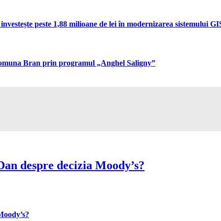
vestește peste 1,88 milioane de lei în modernizarea sistemului GIS 
n comuna Bran prin programul „Anghel Saligny”
Dan despre decizia Moody’s?
 Moody’s?