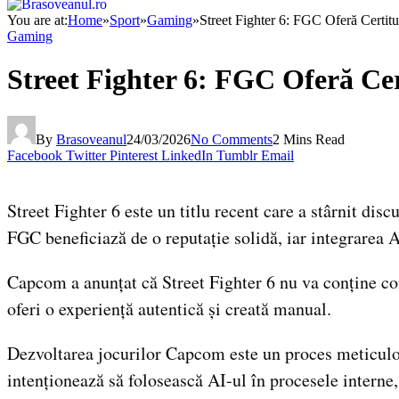
You are at:
Home
»
Sport
»
Gaming
»
Street Fighter 6: FGC Oferă Certitu
Gaming
Street Fighter 6: FGC Oferă Cer
By
Brasoveanul
24/03/2026
No Comments
2 Mins Read
Facebook
Twitter
Pinterest
LinkedIn
Tumblr
Email
Street Fighter 6 este un titlu recent care a stârnit di
FGC beneficiază de o reputație solidă, iar integrarea AI
Capcom a anunțat că Street Fighter 6 nu va conține con
oferi o experiență autentică și creată manual.
Dezvoltarea jocurilor Capcom este un proces meticulos,
intenționează să folosească AI-ul în procesele interne,