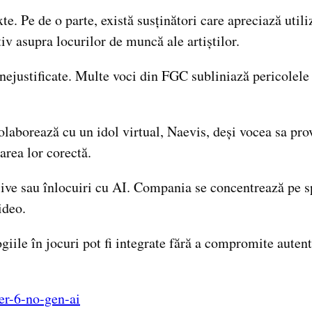
. Pe de o parte, există susținători care apreciază utiliz
iv asupra locurilor de muncă ale artiștilor.
c nejustificate. Multe voci din FGC subliniază pericolele 
colaborează cu un idol virtual, Naevis, deși vocea sa p
zarea lor corectă.
ve sau înlocuiri cu AI. Compania se concentrează pe sp
ideo.
ile în jocuri pot fi integrate fără a compromite autentici
ter-6-no-gen-ai