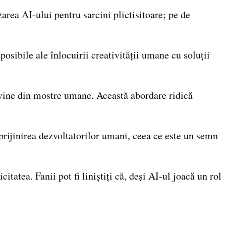
area AI-ului pentru sarcini plictisitoare; pe de
posibile ale înlocuirii creativității umane cu soluții
rovine din mostre umane. Această abordare ridică
rijinirea dezvoltatorilor umani, ceea ce este un semn
tatea. Fanii pot fi liniștiți că, deși AI-ul joacă un rol