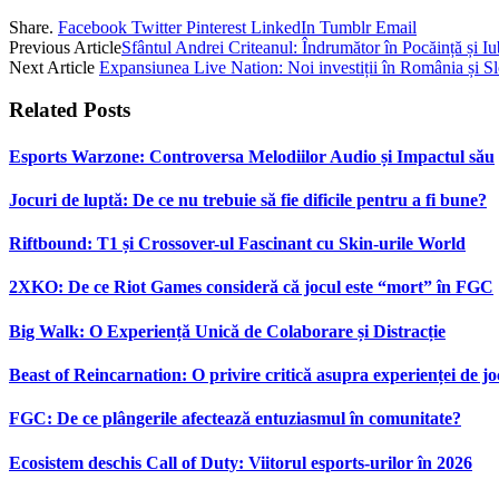
Share.
Facebook
Twitter
Pinterest
LinkedIn
Tumblr
Email
Previous Article
Sfântul Andrei Criteanul: Îndrumător în Pocăință și Iu
Next Article
Expansiunea Live Nation: Noi investiții în România și S
Related
Posts
Esports Warzone: Controversa Melodiilor Audio și Impactul său
Jocuri de luptă: De ce nu trebuie să fie dificile pentru a fi bune?
Riftbound: T1 și Crossover-ul Fascinant cu Skin-urile World
2XKO: De ce Riot Games consideră că jocul este “mort” în FGC
Big Walk: O Experiență Unică de Colaborare și Distracție
Beast of Reincarnation: O privire critică asupra experienței de jo
FGC: De ce plângerile afectează entuziasmul în comunitate?
Ecosistem deschis Call of Duty: Viitorul esports-urilor în 2026