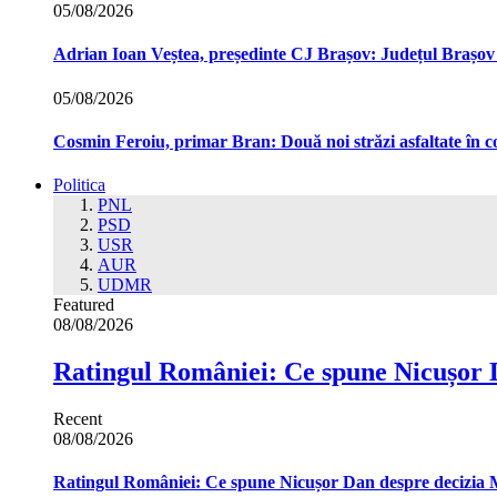
05/08/2026
Adrian Ioan Veștea, președinte CJ Brașov: Județul Brașov in
05/08/2026
Cosmin Feroiu, primar Bran: Două noi străzi asfaltate î
Politica
PNL
PSD
USR
AUR
UDMR
Featured
08/08/2026
Ratingul României: Ce spune Nicușor 
Recent
08/08/2026
Ratingul României: Ce spune Nicușor Dan despre decizia