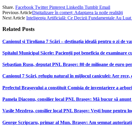
Share.
Facebook
Twitter
Pinterest
LinkedIn
Tumblr
Email
Previous Article
Digitalizare în comerț: Adaptarea la noile realități
Next Article
Inteligența Artificială: Ce Decizii Fundamentale Au Luat
Related
Posts
Canionul și Tiroliana 7 Scări – destinația ideală pentru o zi de var
Spitalul Municipal Săcele: Pacienții pot beneficia de examinare 
Sebastian Rusu, deputat PNL Brașov: 80 de milioane de euro pen
Canionul 7 Scări, refugiu natural în mijlocul caniculei: Aer rece,
Prefectul Brașovului a constituit Comisia de inventariere a arbor
Pamela Diaconu, consilier local PNL Brașov: Mă bucur să anunț re
Vasile Mezdrea, consilier local PNL Brașov: Vești bune pentru lo
George Scripcaru, primar al Mun. Brașov: Am semnat autorizația d