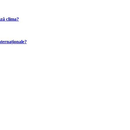
ază clima?
internaționale?