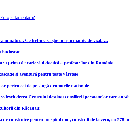
 Europarlamentarii?
ă în natură. Ce trebuie să știe turiștii înainte de vizită…
cu Sudoscan
tru prima de carieră didactică a profesorilor din România
 cascade și aventură pentru toate vârstele
ilor periculoși de pe lângă drumurile naționale
deschiderea Centrului destinat consilierii persoanelor care au săv
cuitorii din Răcădău!
e construire pentru un spital nou, construit de la zero, cu 578 mi