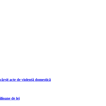
ârșit acte de violență domestică
lioane de lei