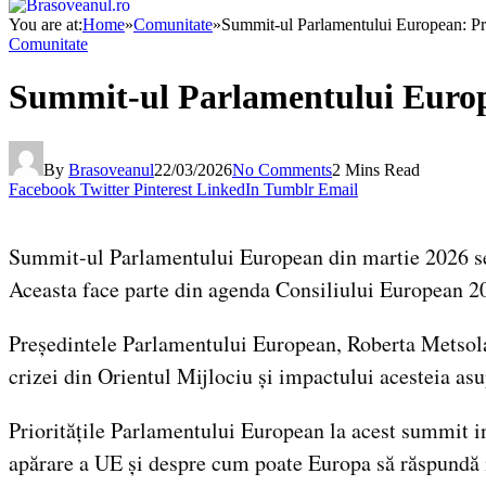
You are at:
Home
»
Comunitate
»
Summit-ul Parlamentului European: Pri
Comunitate
Summit-ul Parlamentului Europe
By
Brasoveanul
22/03/2026
No Comments
2 Mins Read
Facebook
Twitter
Pinterest
LinkedIn
Tumblr
Email
Summit-ul Parlamentului European din martie 2026 se a
Aceasta face parte din agenda Consiliului European 20
Președintele Parlamentului European, Roberta Metsola, 
crizei din Orientul Mijlociu și impactului acesteia as
Prioritățile Parlamentului European la acest summit in
apărare a UE și despre cum poate Europa să răspundă m