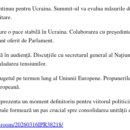
ontinuu pentru Ucraina. Summit-ul va evalua măsurile de
itare.
ure o pace stabilă în Ucraina. Colaborarea cu președint
ant oferit de Parlament.
ă în audiență. Discuțiile cu secretarul general al Națiu
aladarea tensiunilor.
ugetul pe termen lung al Uniunii Europene. Propunerile 
uropeană.
ezenta un moment definitoriu pentru viitorul politicii d
bale formează un pas crucial spre consolidarea unității
ss-room/20260316IPR38218/