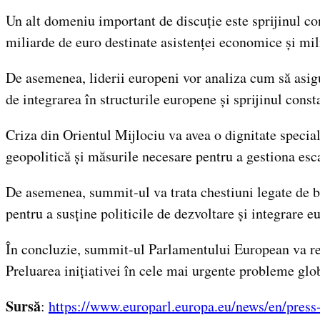
Un alt domeniu important de discuție este sprijinul c
miliarde de euro destinate asistenței economice și mil
De asemenea, liderii europeni vor analiza cum să asig
de integrarea în structurile europene și sprijinul const
Criza din Orientul Mijlociu va avea o dignitate special
geopolitică și măsurile necesare pentru a gestiona esc
De asemenea, summit-ul va trata chestiuni legate de b
pentru a susține politicile de dezvoltare și integrare e
În concluzie, summit-ul Parlamentului European va repr
Preluarea inițiativei în cele mai urgente probleme glo
Sursă
:
https://www.europarl.europa.eu/news/en/pre