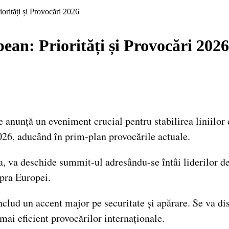
orități și Provocări 2026
an: Priorități și Provocări 2026
nunță un eveniment crucial pentru stabilirea liniilor 
26, aducând în prim-plan provocările actuale.
va deschide summit-ul adresându-se întâi liderilor de s
upra Europei.
clud un accent major pe securitate și apărare. Se va dis
ai eficient provocărilor internaționale.