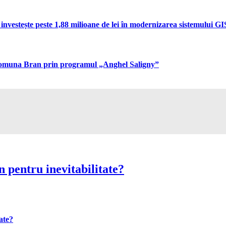
vestește peste 1,88 milioane de lei în modernizarea sistemului GIS 
n comuna Bran prin programul „Anghel Saligny”
 pentru inevitabilitate?
ate?