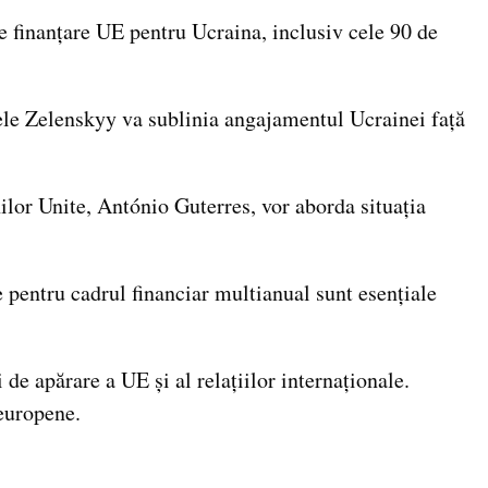
 finanțare UE pentru Ucraina, inclusiv cele 90 de
ele Zelenskyy va sublinia angajamentul Ucrainei față
nilor Unite, António Guterres, vor aborda situația
pentru cadrul financiar multianual sunt esențiale
e apărare a UE și al relațiilor internaționale.
 europene.