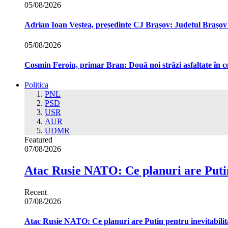
05/08/2026
Adrian Ioan Veștea, președinte CJ Brașov: Județul Brașov in
05/08/2026
Cosmin Feroiu, primar Bran: Două noi străzi asfaltate î
Politica
PNL
PSD
USR
AUR
UDMR
Featured
07/08/2026
Atac Rusie NATO: Ce planuri are Putin
Recent
07/08/2026
Atac Rusie NATO: Ce planuri are Putin pentru inevitabilit