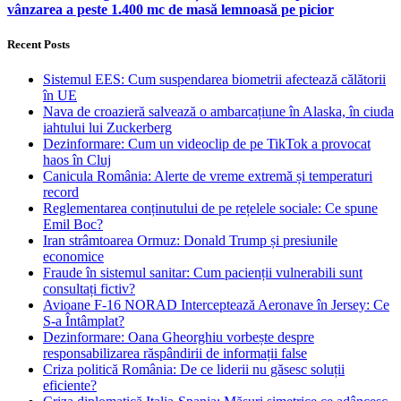
vânzarea a peste 1.400 mc de masă lemnoasă pe picior
Recent Posts
Sistemul EES: Cum suspendarea biometrii afectează călătorii
în UE
Nava de croazieră salvează o ambarcațiune în Alaska, în ciuda
iahtului lui Zuckerberg
Dezinformare: Cum un videoclip de pe TikTok a provocat
haos în Cluj
Canicula România: Alerte de vreme extremă și temperaturi
record
Reglementarea conținutului de pe rețelele sociale: Ce spune
Emil Boc?
Iran strâmtoarea Ormuz: Donald Trump și presiunile
economice
Fraude în sistemul sanitar: Cum pacienții vulnerabili sunt
consultați fictiv?
Avioane F-16 NORAD Interceptează Aeronave în Jersey: Ce
S-a Întâmplat?
Dezinformare: Oana Gheorghiu vorbește despre
responsabilizarea răspândirii de informații false
Criza politică România: De ce liderii nu găsesc soluții
eficiente?