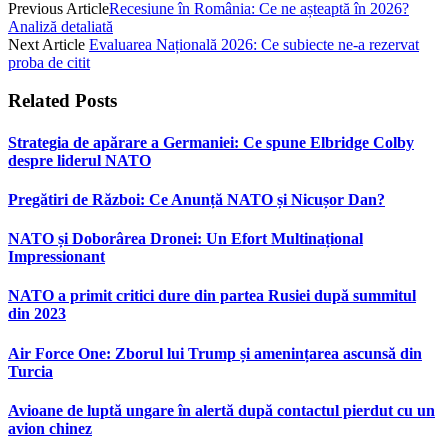
Previous Article
Recesiune în România: Ce ne așteaptă în 2026?
Analiză detaliată
Next Article
Evaluarea Națională 2026: Ce subiecte ne-a rezervat
proba de citit
Related
Posts
Strategia de apărare a Germaniei: Ce spune Elbridge Colby
despre liderul NATO
Pregătiri de Război: Ce Anunță NATO și Nicușor Dan?
NATO și Doborârea Dronei: Un Efort Multinațional
Impressionant
NATO a primit critici dure din partea Rusiei după summitul
din 2023
Air Force One: Zborul lui Trump și amenințarea ascunsă din
Turcia
Avioane de luptă ungare în alertă după contactul pierdut cu un
avion chinez