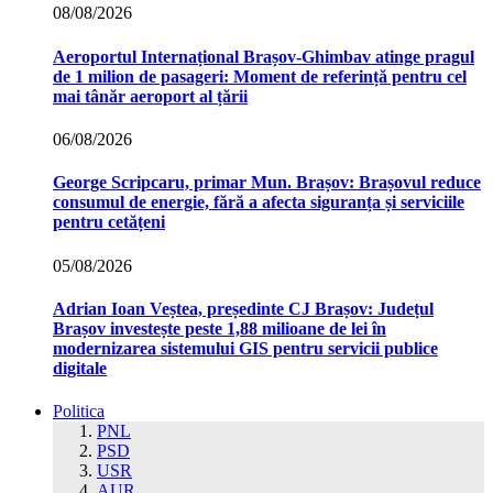
08/08/2026
Aeroportul Internațional Brașov‑Ghimbav atinge pragul
de 1 milion de pasageri: Moment de referință pentru cel
mai tânăr aeroport al țării
06/08/2026
George Scripcaru, primar Mun. Brașov: Brașovul reduce
consumul de energie, fără a afecta siguranța și serviciile
pentru cetățeni
05/08/2026
Adrian Ioan Veștea, președinte CJ Brașov: Județul
Brașov investește peste 1,88 milioane de lei în
modernizarea sistemului GIS pentru servicii publice
digitale
Politica
PNL
PSD
USR
AUR