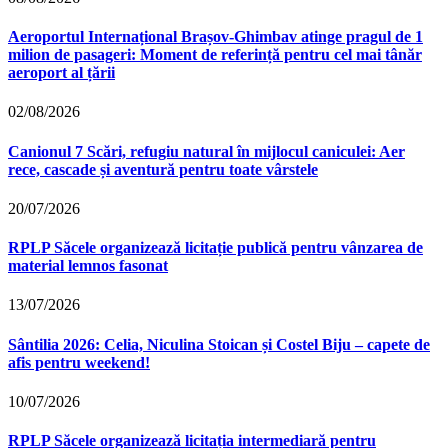
Aeroportul Internațional Brașov‑Ghimbav atinge pragul de 1
milion de pasageri: Moment de referință pentru cel mai tânăr
aeroport al țării
02/08/2026
Canionul 7 Scări, refugiu natural în mijlocul caniculei: Aer
rece, cascade și aventură pentru toate vârstele
20/07/2026
RPLP Săcele organizează licitație publică pentru vânzarea de
material lemnos fasonat
13/07/2026
Sântilia 2026: Celia, Niculina Stoican și Costel Biju – capete de
afis pentru weekend!
10/07/2026
RPLP Săcele organizează licitația intermediară pentru