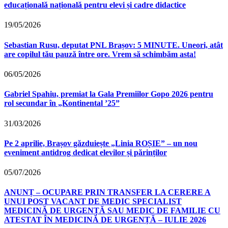
educațională națională pentru elevi și cadre didactice
19/05/2026
Sebastian Rusu, deputat PNL Brașov: 5 MINUTE. Uneori, atât
are copilul tău pauză între ore. Vrem să schimbăm asta!
06/05/2026
Gabriel Spahiu, premiat la Gala Premiilor Gopo 2026 pentru
rol secundar în „Kontinental ’25”
31/03/2026
Pe 2 aprilie, Brașov găzduiește „Linia ROȘIE” – un nou
eveniment antidrog dedicat elevilor și părinților
05/07/2026
ANUNȚ – OCUPARE PRIN TRANSFER LA CERERE A
UNUI POST VACANT DE MEDIC SPECIALIST
MEDICINĂ DE URGENȚĂ SAU MEDIC DE FAMILIE CU
ATESTAT ÎN MEDICINĂ DE URGENȚĂ – IULIE 2026