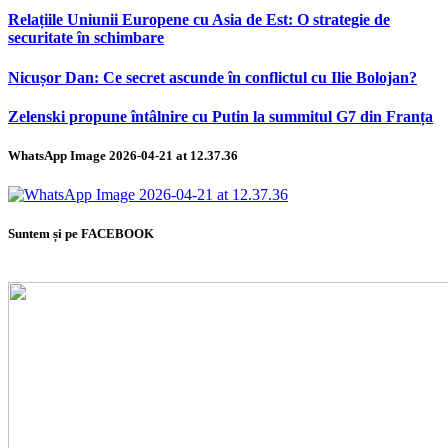
Relațiile Uniunii Europene cu Asia de Est: O strategie de
securitate în schimbare
Nicușor Dan: Ce secret ascunde în conflictul cu Ilie Bolojan?
Zelenski propune întâlnire cu Putin la summitul G7 din Franța
WhatsApp Image 2026-04-21 at 12.37.36
Suntem și pe FACEBOOK