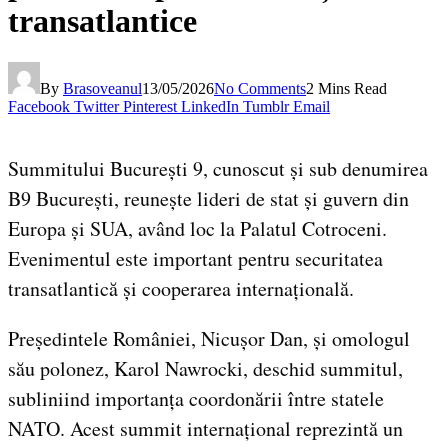
transatlantice
By
Brasoveanul
13/05/2026
No Comments
2 Mins Read
Facebook
Twitter
Pinterest
LinkedIn
Tumblr
Email
Summitului București 9, cunoscut și sub denumirea
B9 București, reunește lideri de stat și guvern din
Europa și SUA, având loc la Palatul Cotroceni.
Evenimentul este important pentru securitatea
transatlantică și cooperarea internațională.
Președintele României, Nicușor Dan, și omologul
său polonez, Karol Nawrocki, deschid summitul,
subliniind importanța coordonării între statele
NATO. Acest summit internațional reprezintă un