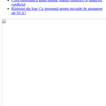
Criza diplomatică Italia-Spania: Măsuri simetrice ce adâncesc
conflictul
Războiul din Iran: Ce inseamnă pentru stocurile de armament
ale SUA?