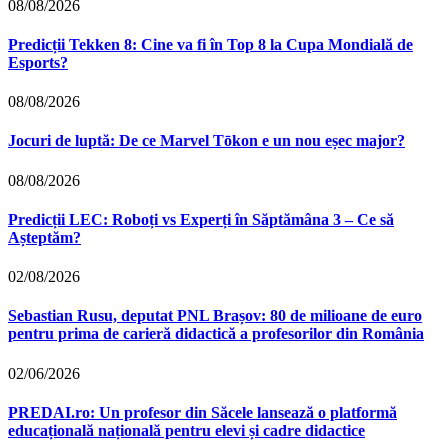
08/08/2026
Predicții Tekken 8: Cine va fi în Top 8 la Cupa Mondială de
Esports?
08/08/2026
Jocuri de luptă: De ce Marvel Tōkon e un nou eșec major?
08/08/2026
Predicții LEC: Roboți vs Experți în Săptămâna 3 – Ce să
Așteptăm?
02/08/2026
Sebastian Rusu, deputat PNL Brașov: 80 de milioane de euro
pentru prima de carieră didactică a profesorilor din România
02/06/2026
PREDAI.ro: Un profesor din Săcele lansează o platformă
educațională națională pentru elevi și cadre didactice