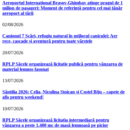
Aeroportul Internațional Brașov‑Ghimbav atinge pragul de 1
milion de pasageri: Moment de referință pentru cel mai tânăr
aeroport al țării
02/08/2026
Canionul 7 Scări, refugiu natural în mijlocul caniculei: Aer
rece, cascade și aventură pentru toate vârstele
20/07/2026
RPLP Săcele organizează licitație publică pentru vânzarea de
material lemnos fasonat
13/07/2026
Sântilia 2026: Celia, Niculina Stoican și Costel Biju – capete de
afis pentru weekend!
10/07/2026
RPLP Săcele organizează licitația intermediară pentru
vânzarea a peste 1.400 mc de masă lemnoasă pe picior