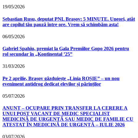
19/05/2026
Sebastian Rusu, deputat PNL Brașov: 5 MINUTE. Uneori, atât
are copilul tău pauză între ore. Vrem să schimbăm asta!
06/05/2026
Gabriel Spahiu, premiat la Gala Premiilor Gopo 2026 pentru
rol secundar în „Kontinental ’25”
31/03/2026
Pe 2 aprilie, Brașov găzduiește „Linia ROȘIE” – un nou
eveniment antidrog dedicat elevilor și părinților
05/07/2026
ANUNȚ – OCUPARE PRIN TRANSFER LA CERERE A
UNUI POST VACANT DE MEDIC SPECIALIST
MEDICINĂ DE URGENȚĂ SAU MEDIC DE FAMILIE CU
ATESTAT ÎN MEDICINĂ DE URGENȚĂ – IULIE 2026
03/07/2026