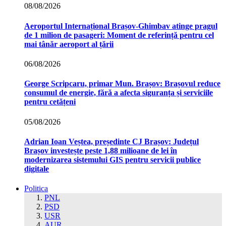
08/08/2026
Aeroportul Internațional Brașov‑Ghimbav atinge pragul
de 1 milion de pasageri: Moment de referință pentru cel
mai tânăr aeroport al țării
06/08/2026
George Scripcaru, primar Mun. Brașov: Brașovul reduce
consumul de energie, fără a afecta siguranța și serviciile
pentru cetățeni
05/08/2026
Adrian Ioan Veștea, președinte CJ Brașov: Județul
Brașov investește peste 1,88 milioane de lei în
modernizarea sistemului GIS pentru servicii publice
digitale
Politica
PNL
PSD
USR
AUR