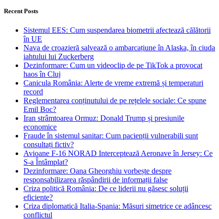
Recent Posts
Sistemul EES: Cum suspendarea biometrii afectează călătorii
în UE
Nava de croazieră salvează o ambarcațiune în Alaska, în ciuda
iahtului lui Zuckerberg
Dezinformare: Cum un videoclip de pe TikTok a provocat
haos în Cluj
Canicula România: Alerte de vreme extremă și temperaturi
record
Reglementarea conținutului de pe rețelele sociale: Ce spune
Emil Boc?
Iran strâmtoarea Ormuz: Donald Trump și presiunile
economice
Fraude în sistemul sanitar: Cum pacienții vulnerabili sunt
consultați fictiv?
Avioane F-16 NORAD Interceptează Aeronave în Jersey: Ce
S-a Întâmplat?
Dezinformare: Oana Gheorghiu vorbește despre
responsabilizarea răspândirii de informații false
Criza politică România: De ce liderii nu găsesc soluții
eficiente?
Criza diplomatică Italia-Spania: Măsuri simetrice ce adâncesc
conflictul