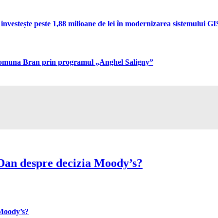
vestește peste 1,88 milioane de lei în modernizarea sistemului GIS 
n comuna Bran prin programul „Anghel Saligny”
Dan despre decizia Moody’s?
 Moody’s?