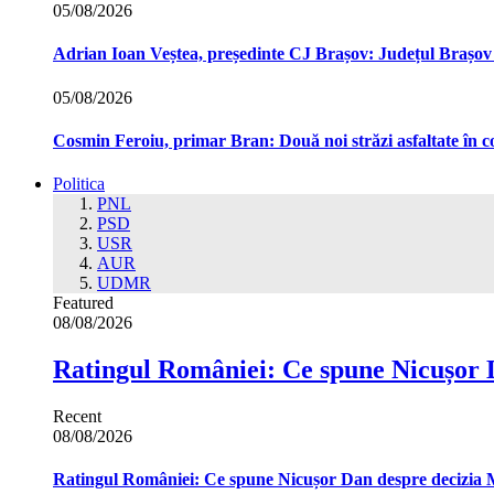
05/08/2026
Adrian Ioan Veștea, președinte CJ Brașov: Județul Brașov in
05/08/2026
Cosmin Feroiu, primar Bran: Două noi străzi asfaltate î
Politica
PNL
PSD
USR
AUR
UDMR
Featured
08/08/2026
Ratingul României: Ce spune Nicușor 
Recent
08/08/2026
Ratingul României: Ce spune Nicușor Dan despre decizia