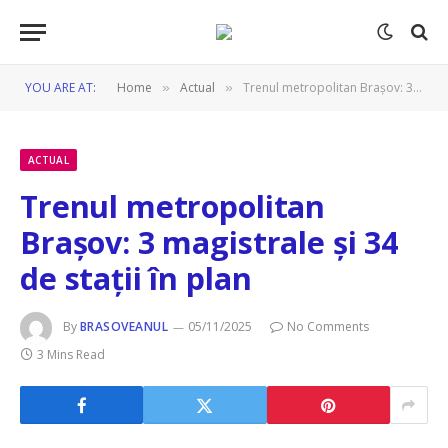
YOU ARE AT:
Home
Actual
Trenul metropolitan Brașov: 3 magistrale și 34 de stații în plan
»
»
ACTUAL
Trenul metropolitan
Brașov: 3 magistrale și 34
de stații în plan
By
BRASOVEANUL
05/11/2025
No Comments
3 Mins Read