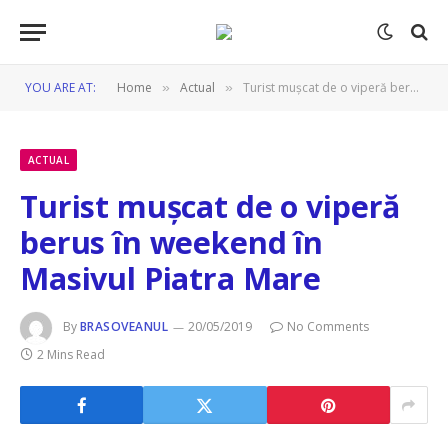
YOU ARE AT:
Home
Actual
Turist mușcat de o viperă berus în weekend în Masivul Piatra Mare
»
»
ACTUAL
Turist mușcat de o viperă
berus în weekend în
Masivul Piatra Mare
By
BRASOVEANUL
20/05/2019
No Comments
2 Mins Read