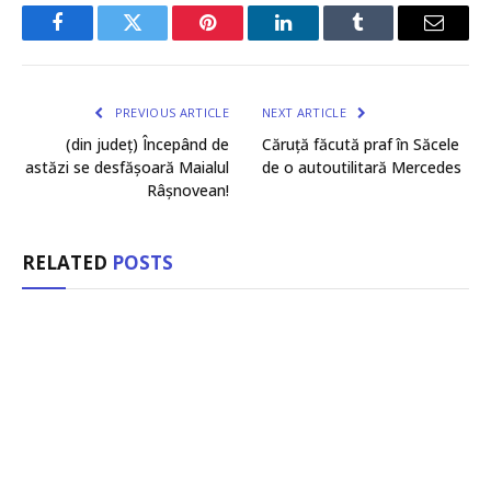
Facebook
Twitter
Pinterest
LinkedIn
Tumblr
Email
PREVIOUS ARTICLE
NEXT ARTICLE
(din județ) Începând de
Căruță făcută praf în Săcele
astăzi se desfășoară Maialul
de o autoutilitară Mercedes
Râșnovean!
RELATED
POSTS