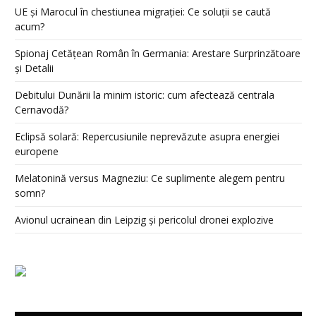
UE și Marocul în chestiunea migrației: Ce soluții se caută
acum?
Spionaj Cetățean Român în Germania: Arestare Surprinzătoare
și Detalii
Debitului Dunării la minim istoric: cum afectează centrala
Cernavodă?
Eclipsă solară: Repercusiunile neprevăzute asupra energiei
europene
Melatonină versus Magneziu: Ce suplimente alegem pentru
somn?
Avionul ucrainean din Leipzig și pericolul dronei explozive