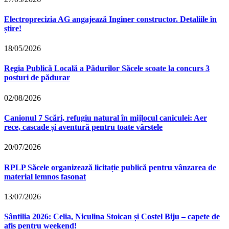
Electroprecizia AG angajează Inginer constructor. Detaliile în
știre!
18/05/2026
Regia Publică Locală a Pădurilor Săcele scoate la concurs 3
posturi de pădurar
02/08/2026
Canionul 7 Scări, refugiu natural în mijlocul caniculei: Aer
rece, cascade și aventură pentru toate vârstele
20/07/2026
RPLP Săcele organizează licitație publică pentru vânzarea de
material lemnos fasonat
13/07/2026
Sântilia 2026: Celia, Niculina Stoican și Costel Biju – capete de
afis pentru weekend!