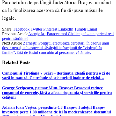
Parchetului de pe lângă Judecătoria Brașov, urmând
ca la finalizarea acestora să fie dispuse măsurile
legale.
Share.
Facebook
Twitter
Pinterest
LinkedIn
Tumblr
Email
Previous Article
Atenție la „Paracetamol Challenge” – un pericol real
pentru sănătate!
Next Article
Zărnești: Polițiștii efectuează cercetări, în cadrul unui
dosar penal, sub aspectul săvârșirii infracțiunii de ”violență în
familie”, față de fostul concubin al persoanei vătămate.
Related
Posts
Canionul și Tiroliana 7 Scări – destinația ideală pentru o zi de
vară în natură. Ce trebuie să știe turiștii înainte de vizită…
George Scripcaru, primar Mun. Brașov: Brașovul reduce
consumul de energie, fără a afecta siguranța și serviciile pentru
cetățeni
Adrian Ioan Veștea, președinte CJ Brașov: Județul Brașov
investește peste 1,88 milioane de lei în modernizarea sistemului