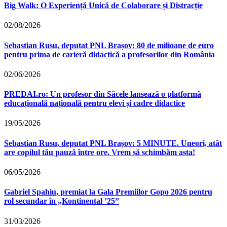
Big Walk: O Experiență Unică de Colaborare și Distracție
02/08/2026
Sebastian Rusu, deputat PNL Brașov: 80 de milioane de euro
pentru prima de carieră didactică a profesorilor din România
02/06/2026
PREDAI.ro: Un profesor din Săcele lansează o platformă
educațională națională pentru elevi și cadre didactice
19/05/2026
Sebastian Rusu, deputat PNL Brașov: 5 MINUTE. Uneori, atât
are copilul tău pauză între ore. Vrem să schimbăm asta!
06/05/2026
Gabriel Spahiu, premiat la Gala Premiilor Gopo 2026 pentru
rol secundar în „Kontinental ’25”
31/03/2026