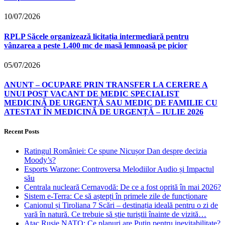
10/07/2026
RPLP Săcele organizează licitația intermediară pentru
vânzarea a peste 1.400 mc de masă lemnoasă pe picior
05/07/2026
ANUNȚ – OCUPARE PRIN TRANSFER LA CERERE A
UNUI POST VACANT DE MEDIC SPECIALIST
MEDICINĂ DE URGENȚĂ SAU MEDIC DE FAMILIE CU
ATESTAT ÎN MEDICINĂ DE URGENȚĂ – IULIE 2026
Recent Posts
Ratingul României: Ce spune Nicușor Dan despre decizia
Moody’s?
Esports Warzone: Controversa Melodiilor Audio și Impactul
său
Centrala nucleară Cernavodă: De ce a fost oprită în mai 2026?
Sistem e-Terra: Ce să aștepți în primele zile de funcționare
Canionul și Tiroliana 7 Scări – destinația ideală pentru o zi de
vară în natură. Ce trebuie să știe turiștii înainte de vizită…
Atac Rusie NATO: Ce planuri are Putin pentru inevitabilitate?