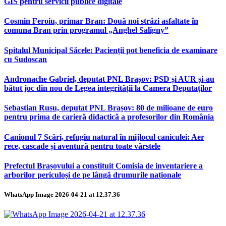
GIS pentru servicii publice digitale
Cosmin Feroiu, primar Bran: Două noi străzi asfaltate în
comuna Bran prin programul „Anghel Saligny”
Spitalul Municipal Săcele: Pacienții pot beneficia de examinare
cu Sudoscan
Andronache Gabriel, deputat PNL Brașov: PSD și AUR și-au
bătut joc din nou de Legea integrității la Camera Deputaților
Sebastian Rusu, deputat PNL Brașov: 80 de milioane de euro
pentru prima de carieră didactică a profesorilor din România
Canionul 7 Scări, refugiu natural în mijlocul caniculei: Aer
rece, cascade și aventură pentru toate vârstele
Prefectul Brașovului a constituit Comisia de inventariere a
arborilor periculoși de pe lângă drumurile naționale
WhatsApp Image 2026-04-21 at 12.37.36