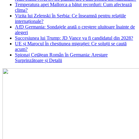
Temperatura apei Mallorca a bătut recorduri: Cum afectează
clima?
Vizita lui Zelenski în Serbia: Ce înseamnă pentru relațiile
internaționale?
AfD Germania: Sondajele arată o creștere uluitoare înainte de
alegeri
Succesiunea lui Trump: JD Vance va fi candidatul din 2028?
UE și Marocul în chestiunea migrației: Ce soluții se caută
acum?
Spionaj Cetățean Român în Germania: Arestare
Surprinzătoare și Detalii