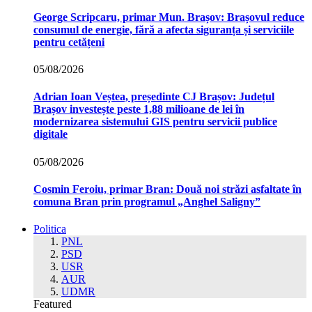
George Scripcaru, primar Mun. Brașov: Brașovul reduce
consumul de energie, fără a afecta siguranța și serviciile
pentru cetățeni
05/08/2026
Adrian Ioan Veștea, președinte CJ Brașov: Județul
Brașov investește peste 1,88 milioane de lei în
modernizarea sistemului GIS pentru servicii publice
digitale
05/08/2026
Cosmin Feroiu, primar Bran: Două noi străzi asfaltate în
comuna Bran prin programul „Anghel Saligny”
Politica
PNL
PSD
USR
AUR
UDMR
Featured