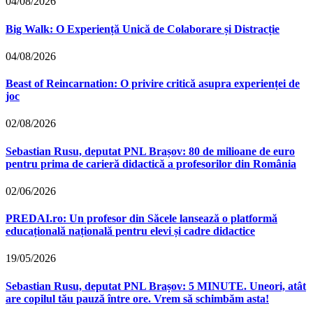
04/08/2026
Big Walk: O Experiență Unică de Colaborare și Distracție
04/08/2026
Beast of Reincarnation: O privire critică asupra experienței de
joc
02/08/2026
Sebastian Rusu, deputat PNL Brașov: 80 de milioane de euro
pentru prima de carieră didactică a profesorilor din România
02/06/2026
PREDAI.ro: Un profesor din Săcele lansează o platformă
educațională națională pentru elevi și cadre didactice
19/05/2026
Sebastian Rusu, deputat PNL Brașov: 5 MINUTE. Uneori, atât
are copilul tău pauză între ore. Vrem să schimbăm asta!