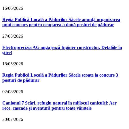
16/06/2026
Regia Publică Locală a Pădurilor Săcele anunță organizarea
unui concurs pentru ocuparea a două posturi de pădurar
27/05/2026
Electroprecizia AG angajează Inginer constructor. Detaliile în
știre!
18/05/2026
Regia Publică Locală a Pădurilor Săcele scoate la concurs 3
posturi de pădurar
02/08/2026
Canionul 7 Scări, refugiu natural în mijlocul caniculei: Aer
rece, cascade și aventură pentru toate vârstele
20/07/2026