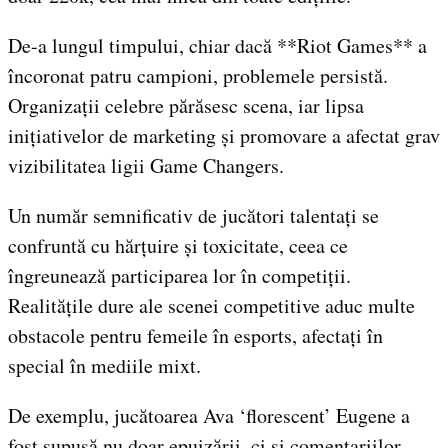
De-a lungul timpului, chiar dacă **Riot Games** a
încoronat patru campioni, problemele persistă.
Organizații celebre părăsesc scena, iar lipsa
inițiativelor de marketing și promovare a afectat grav
vizibilitatea ligii Game Changers.
Un număr semnificativ de jucători talentați se
confruntă cu hărțuire și toxicitate, ceea ce
îngreunează participarea lor în competiții.
Realitățile dure ale scenei competitive aduc multe
obstacole pentru femeile în esports, afectați în
special în mediile mixt.
De exemplu, jucătoarea Ava ‘florescent’ Eugene a
fost supusă nu doar epuizării, ci și comentariilor