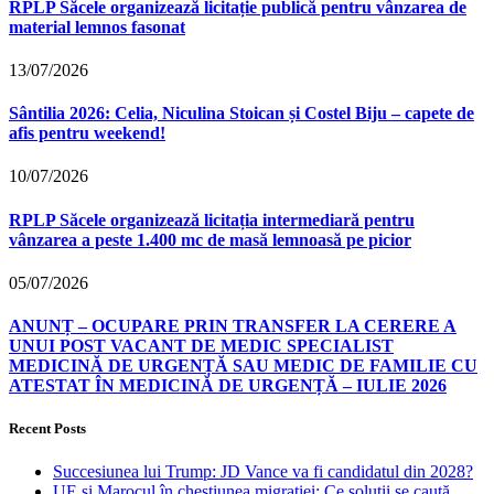
RPLP Săcele organizează licitație publică pentru vânzarea de
material lemnos fasonat
13/07/2026
Sântilia 2026: Celia, Niculina Stoican și Costel Biju – capete de
afis pentru weekend!
10/07/2026
RPLP Săcele organizează licitația intermediară pentru
vânzarea a peste 1.400 mc de masă lemnoasă pe picior
05/07/2026
ANUNȚ – OCUPARE PRIN TRANSFER LA CERERE A
UNUI POST VACANT DE MEDIC SPECIALIST
MEDICINĂ DE URGENȚĂ SAU MEDIC DE FAMILIE CU
ATESTAT ÎN MEDICINĂ DE URGENȚĂ – IULIE 2026
Recent Posts
Succesiunea lui Trump: JD Vance va fi candidatul din 2028?
UE și Marocul în chestiunea migrației: Ce soluții se caută