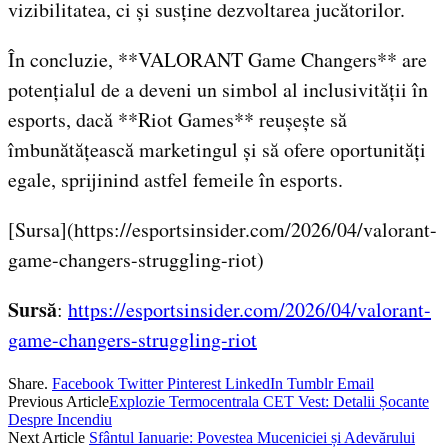
vizibilitatea, ci și susține dezvoltarea jucătorilor.
În concluzie, **VALORANT Game Changers** are
potențialul de a deveni un simbol al inclusivității în
esports, dacă **Riot Games** reușește să
îmbunătățească marketingul și să ofere oportunități
egale, sprijinind astfel femeile în esports.
[Sursa](https://esportsinsider.com/2026/04/valorant-
game-changers-struggling-riot)
Sursă
:
https://esportsinsider.com/2026/04/valorant-
game-changers-struggling-riot
Share.
Facebook
Twitter
Pinterest
LinkedIn
Tumblr
Email
Previous Article
Explozie Termocentrala CET Vest: Detalii Șocante
Despre Incendiu
Next Article
Sfântul Ianuarie: Povestea Muceniciei și Adevărului