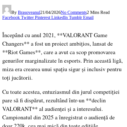
By
Brasoveanul
21/04/2026
No Comments
2 Mins Read
Facebook
Twitter
Pinterest
LinkedIn
Tumblr
Email
Începând cu anul 2021, **VALORANT Game
Changers** a fost un proiect ambițios, lansat de
**Riot Games**, care a avut ca scop promovarea
genurilor marginalizate în esports. Prin această ligă,
miza era crearea unui spațiu sigur și inclusiv pentru
toți jucătorii.
Cu toate acestea, entuziasmul din jurul competiției
pare să fi dispărut, rezultând într-un **declin
VALORANT** al audienței și a interesului.
Campionatul din 2025 a înregistrat o audiență de
doar 220k, cea mai mică din toate edițiile.