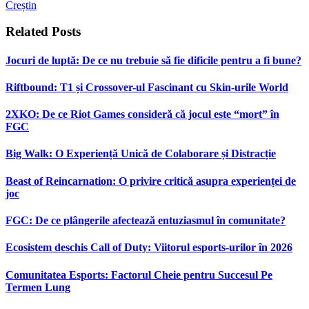
Creștin
Related
Posts
Jocuri de luptă: De ce nu trebuie să fie dificile pentru a fi bune?
Riftbound: T1 și Crossover-ul Fascinant cu Skin-urile World
2XKO: De ce Riot Games consideră că jocul este “mort” în
FGC
Big Walk: O Experiență Unică de Colaborare și Distracție
Beast of Reincarnation: O privire critică asupra experienței de
joc
FGC: De ce plângerile afectează entuziasmul în comunitate?
Ecosistem deschis Call of Duty: Viitorul esports-urilor în 2026
Comunitatea Esports: Factorul Cheie pentru Succesul Pe
Termen Lung