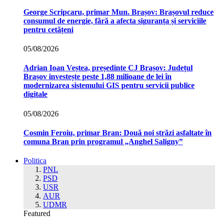
George Scripcaru, primar Mun. Brașov: Brașovul reduce
consumul de energie, fără a afecta siguranța și serviciile
pentru cetățeni
05/08/2026
Adrian Ioan Veștea, președinte CJ Brașov: Județul
Brașov investește peste 1,88 milioane de lei în
modernizarea sistemului GIS pentru servicii publice
digitale
05/08/2026
Cosmin Feroiu, primar Bran: Două noi străzi asfaltate în
comuna Bran prin programul „Anghel Saligny”
Politica
PNL
PSD
USR
AUR
UDMR
Featured