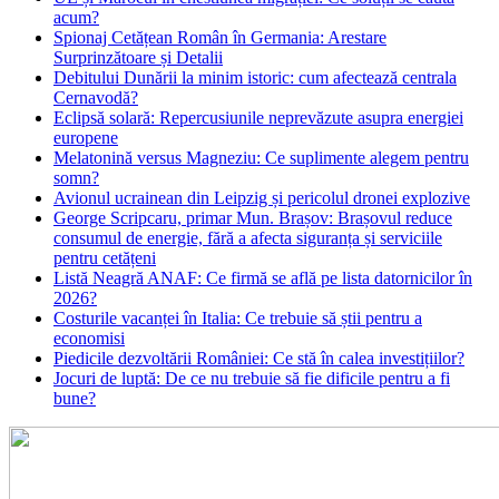
acum?
Spionaj Cetățean Român în Germania: Arestare
Surprinzătoare și Detalii
Debitului Dunării la minim istoric: cum afectează centrala
Cernavodă?
Eclipsă solară: Repercusiunile neprevăzute asupra energiei
europene
Melatonină versus Magneziu: Ce suplimente alegem pentru
somn?
Avionul ucrainean din Leipzig și pericolul dronei explozive
George Scripcaru, primar Mun. Brașov: Brașovul reduce
consumul de energie, fără a afecta siguranța și serviciile
pentru cetățeni
Listă Neagră ANAF: Ce firmă se află pe lista datornicilor în
2026?
Costurile vacanței în Italia: Ce trebuie să știi pentru a
economisi
Piedicile dezvoltării României: Ce stă în calea investițiilor?
Jocuri de luptă: De ce nu trebuie să fie dificile pentru a fi
bune?