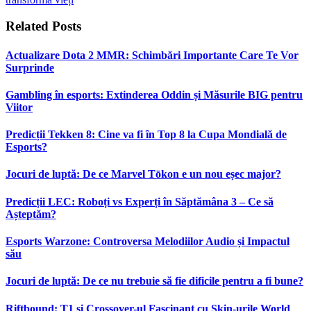
Related
Posts
Actualizare Dota 2 MMR: Schimbări Importante Care Te Vor
Surprinde
Gambling în esports: Extinderea Oddin și Măsurile BIG pentru
Viitor
Predicții Tekken 8: Cine va fi în Top 8 la Cupa Mondială de
Esports?
Jocuri de luptă: De ce Marvel Tōkon e un nou eșec major?
Predicții LEC: Roboți vs Experți în Săptămâna 3 – Ce să
Așteptăm?
Esports Warzone: Controversa Melodiilor Audio și Impactul
său
Jocuri de luptă: De ce nu trebuie să fie dificile pentru a fi bune?
Riftbound: T1 și Crossover-ul Fascinant cu Skin-urile World