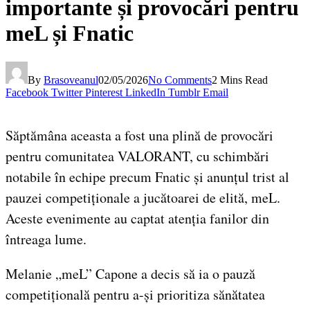
importante și provocări pentru
meL și Fnatic
By
Brasoveanul
02/05/2026
No Comments
2 Mins Read
Facebook
Twitter
Pinterest
LinkedIn
Tumblr
Email
Săptămâna aceasta a fost una plină de provocări
pentru comunitatea VALORANT, cu schimbări
notabile în echipe precum Fnatic și anunțul trist al
pauzei competiționale a jucătoarei de elită, meL.
Aceste evenimente au captat atenția fanilor din
întreaga lume.
Melanie „meL” Capone a decis să ia o pauză
competițională pentru a-și prioritiza sănătatea