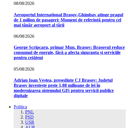
08/08/2026
Aeroportul Internațional Brașov‑Ghimbav atinge pragul
de 1 milion de pasageri: Moment de referință pentru cel
mai tânăr aeroport al țării
06/08/2026
George Scripcaru, primar Mun. Brașov: Brașovul reduce
consumul de energie, fără a afecta siguranța și serviciile
pentru cetățeni
05/08/2026
Adrian Ioan Veștea, președinte CJ Brașov: Județul
Brașov investește peste 1,88 milioane de lei în
modernizarea sistemului GIS pentru servicii publice
digitale
Politica
PNL
PSD
USR
AUR