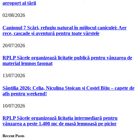
aeroport al țării
02/08/2026
Canionul 7 Scări, refugiu natural în mijlocul caniculei: Aer
rece, cascade și aventură pentru toate vârstele
20/07/2026
RPLP Săcele organizează licitație publică pentru vânzarea de
material lemnos fasonat
13/07/2026
Sântilia 2026: Celia, Niculina Stoican și Costel Biju – capete de
afis pentru weekend!
10/07/2026
RPLP Săcele organizează licitația intermediară pentru
vânzarea a peste 1.400 mc de masă lemnoasă pe picior
Recent Posts