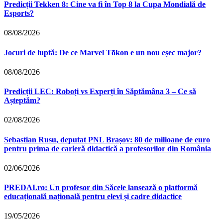
Predicții Tekken 8: Cine va fi în Top 8 la Cupa Mondială de
Esports?
08/08/2026
Jocuri de luptă: De ce Marvel Tōkon e un nou eșec major?
08/08/2026
Predicții LEC: Roboți vs Experți în Săptămâna 3 – Ce să
Așteptăm?
02/08/2026
Sebastian Rusu, deputat PNL Brașov: 80 de milioane de euro
pentru prima de carieră didactică a profesorilor din România
02/06/2026
PREDAI.ro: Un profesor din Săcele lansează o platformă
educațională națională pentru elevi și cadre didactice
19/05/2026