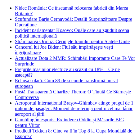
Nidec România: Ce înseamnă relocarea fabricii din Marea
Britanie?
Scufundare Barje Cernavodă: Detalii Surprinzătoare Despre
Operațiune
Incident parlamentar Kosovo: Ouăle care au zguduit scena
politică internațională
Strâmtoarea Ormuz: Cerințele Iranului pentru Statele Unite
Cancerul lui Joe Biden: Fiul său împărtășește vești
îngrijorătoare
Actualizare Dota 2 MMR: Schimbări Importante Care Te Vor
Surprinde
Prețurile mașinilor electrice au scăzut cu 18% – Ce ne
așteaptă?
Eclipsa solară: Cum 89 de secunde transformă un sat
european
Fustă Transparentă Charlize Theron: O Ținută Ce Stârnește
Controversa
Aeroportul Internațional Brașov‑Ghimbav atinge pragul de 1
milion de pasageri: Moment de referință pentru cel mai tânăr
aeroport al țării
Gambling în esports: Extinderea Oddin și Măsurile BIG
pentru Viitor
Predicții Tekken 8: Cine va fi în Top 8 la Cupa Mondială de
Esports?