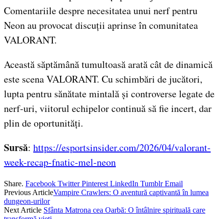
Comentariile despre necesitatea unui nerf pentru
Neon au provocat discuții aprinse în comunitatea
VALORANT.
Această săptămână tumultoasă arată cât de dinamică
este scena VALORANT. Cu schimbări de jucători,
lupta pentru sănătate mintală și controverse legate de
nerf-uri, viitorul echipelor continuă să fie incert, dar
plin de oportunități.
Sursă
:
https://esportsinsider.com/2026/04/valorant-
week-recap-fnatic-mel-neon
Share.
Facebook
Twitter
Pinterest
LinkedIn
Tumblr
Email
Previous Article
Vampire Crawlers: O aventură captivantă în lumea
dungeon-urilor
Next Article
Sfânta Matrona cea Oarbă: O întâlnire spirituală care
transformă vieți