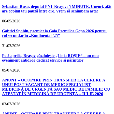
Sebastian Rusu, deputat PNL Brașov: 5 MINUTE. Uneori, atât
are copilul tău pauză între ore. Vrem să schimbăm asta!
06/05/2026
Gabriel Spahiu, premiat la Gala Premiilor Gopo 2026 pentru
rol secundar în „Kontinental ’25”
31/03/2026
Pe 2 aprilie, Brașov găzduiește „Linia ROȘIE” – un nou
eveniment antidrog dedicat elevilor și părinților
05/07/2026
ANUNȚ – OCUPARE PRIN TRANSFER LA CERERE A
UNUI POST VACANT DE MEDIC SPECIALIST
MEDICINĂ DE URGENȚĂ SAU MEDIC DE FAMILIE CU
ATESTAT ÎN MEDICINĂ DE URGENȚĂ – IULIE 2026
03/07/2026
ANUNȚ – OCUPARE PRIN TRANSFER LA CERERE A