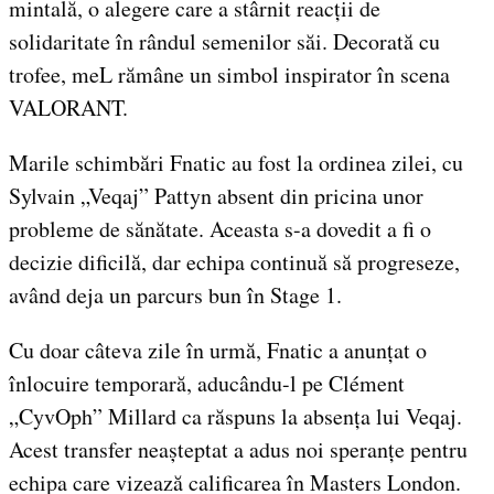
mintală, o alegere care a stârnit reacții de
solidaritate în rândul semenilor săi. Decorată cu
trofee, meL rămâne un simbol inspirator în scena
VALORANT.
Marile schimbări Fnatic au fost la ordinea zilei, cu
Sylvain „Veqaj” Pattyn absent din pricina unor
probleme de sănătate. Aceasta s-a dovedit a fi o
decizie dificilă, dar echipa continuă să progreseze,
având deja un parcurs bun în Stage 1.
Cu doar câteva zile în urmă, Fnatic a anunțat o
înlocuire temporară, aducându-l pe Clément
„CyvOph” Millard ca răspuns la absența lui Veqaj.
Acest transfer neașteptat a adus noi speranțe pentru
echipa care vizează calificarea în Masters London.