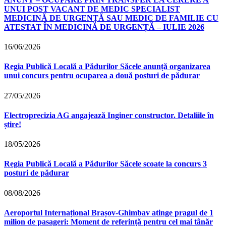
UNUI POST VACANT DE MEDIC SPECIALIST
MEDICINĂ DE URGENȚĂ SAU MEDIC DE FAMILIE CU
ATESTAT ÎN MEDICINĂ DE URGENȚĂ – IULIE 2026
16/06/2026
Regia Publică Locală a Pădurilor Săcele anunță organizarea
unui concurs pentru ocuparea a două posturi de pădurar
27/05/2026
Electroprecizia AG angajează Inginer constructor. Detaliile în
știre!
18/05/2026
Regia Publică Locală a Pădurilor Săcele scoate la concurs 3
posturi de pădurar
08/08/2026
Aeroportul Internațional Brașov‑Ghimbav atinge pragul de 1
milion de pasageri: Moment de referință pentru cel mai tânăr