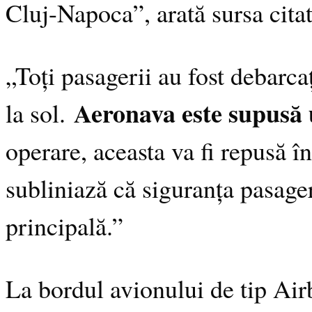
Cluj-Napoca”, arată sursa citat
„Toți pasagerii au fost debarcaț
Aeronava este supusă 
la sol.
operare, aceasta va fi repusă î
subliniază că siguranța pasageri
principală.”
La bordul avionului de tip Air