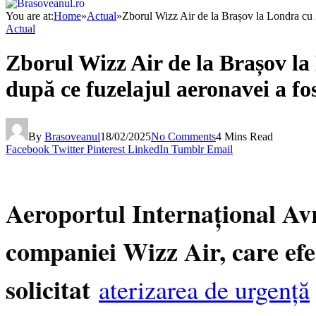
You are at:
Home
»
Actual
»
Zborul Wizz Air de la Brașov la Londra cu 22
Actual
Zborul Wizz Air de la Brașov la 
după ce fuzelajul aeronavei a fos
By
Brasoveanul
18/02/2025
No Comments
4 Mins Read
Facebook
Twitter
Pinterest
LinkedIn
Tumblr
Email
Aeroportul Internațional Av
companiei Wizz Air, care ef
solicitat
aterizarea de urgență