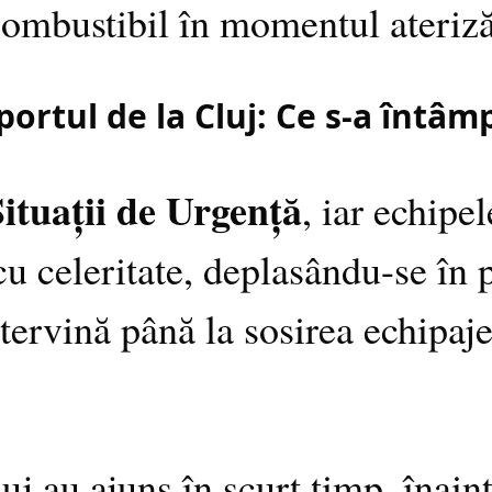
 combustibil în momentul ateriză
ortul de la Cluj: Ce s-a întâm
ituații de Urgență
, iar echipe
cu celeritate, deplasându-se în 
intervină până la sosirea echipaj
j au ajuns în scurt timp, înaint