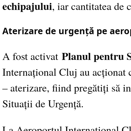
echipajului
, iar cantitatea de
Aterizare de urgență pe aerop
Planul pentru S
A fost activat
Internațional Cluj au acționat 
– aterizare, fiind pregătiți să 
Situații de Urgență.
La Aeroportul Internațional Clu