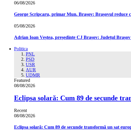
06/08/2026
George Scripcaru, primar Mun. Brașov: Brașovul reduce cons
05/08/2026
Adrian Ioan Veștea, președinte CJ Brașov: Județul Brașov in
Politica
PNL
PSD
USR
AUR
UDMR
Featured
08/08/2026
Eclipsa solară: Cum 89 de secunde tra
Recent
08/08/2026
Eclipsa solară: Cum 89 de secunde transformă un sat euro