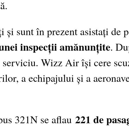
ă.
i și sunt în prezent asistați de 
unei inspecții amănunțite
. Du
n serviciu. Wizz Air își cere sc
lor, a echipajului și a aeronave
221 de pasage
bus 321N se aflau