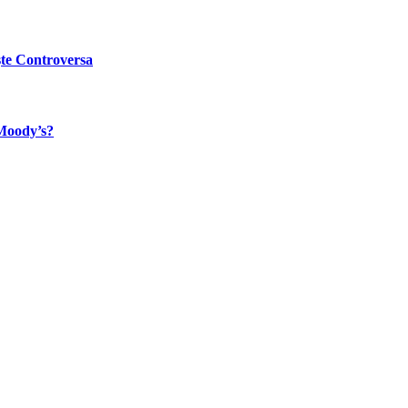
ște Controversa
 Moody’s?