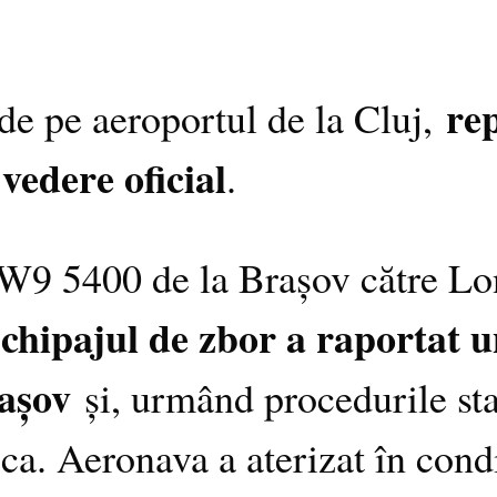
re
 de pe aeroportul de la Cluj,
vedere oficial
.
W9 5400 de la Brașov către Lon
chipajul de zbor a raportat u
rașov
și, urmând procedurile st
a. Aeronava a aterizat în condi