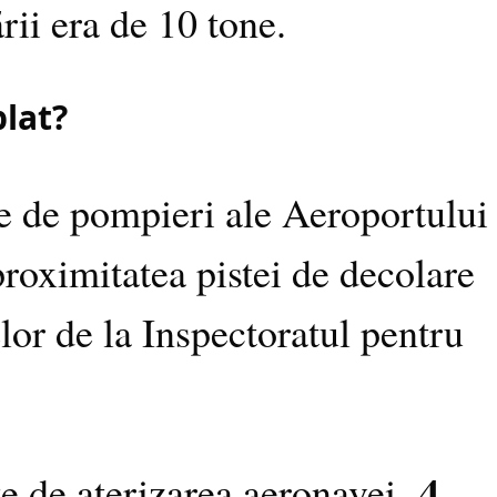
rii era de 10 tone.
plat?
le de pompieri ale Aeroportului
proximitatea pistei de decolare
elor de la Inspectoratul pentru
4
e de aterizarea aeronavei,