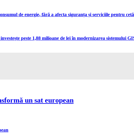
umul de energie, fără a afecta siguranța și serviciile pentru cetă
vestește peste 1,88 milioane de lei în modernizarea sistemului GIS 
nsformă un sat european
pean