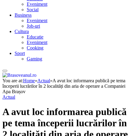
Eveniment
Social
Business
Eveniment
Job-uri
Cultura
Educatie
Eveniment
Cooking
Sport
Gaming
You are at:
Home
»
Actual
»
A avut loc informarea publică pe tema
începerii lucrărilor în 2 localități din aria de operare a Companiei
Apa Brașov
Actual
A avut loc informarea publică
pe tema începerii lucrărilor în
2 localități din aria de operare