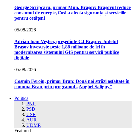
George Scripcaru, primar Mun. Brașov: Brașovul reduce
consumul de energie, fără a afecta siguranța și serviciile
pentru cetățeni
05/08/2026
Adrian Ioan Veștea, președinte CJ Brașov: Județul
Brașov investește peste 1,88 milioane de lei în
modernizarea sistemului GIS pentru servicii publice
digitale
05/08/2026
Cosmin Feroiu, primar Bran: Două noi străzi asfaltate în
comuna Bran prin programul „Anghel Saligny”
Politica
PNL
PSD
USR
AUR
UDMR
Featured