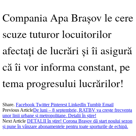
Compania Apa Brașov le cere
scuze tuturor locuitorilor
afectați de lucrări și îi asigură
că îi vor informa constant, pe
tema progresului lucrărilor!
Share.
Facebook
Twitter
Pinterest
LinkedIn
Tumblr
Email
Previous Article
De luni – 8 septembrie, RATBV va crește frecvența
unor linii urbane și metropolitane. Detalii în știre!
Next Article
DETALII în știre! Corona Brașov dă start noului sezon
și pune în vânzare abonamentele pentru toate sporturile de echipă.