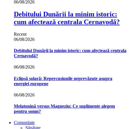
06/08/2026
Debitului Dunării la minim istoric:
cum afectează centrala Cernavodă?
Recent
06/08/2026
Debitului Dunării la minim istoric: cum afectează centrala
Cernavodă?
06/08/2026
Eclipsă solară: Repercusiunile neprevăzute asupra
energiei europene
06/08/2026
Melatonină versus Magneziu: Ce suplimente alegem
pentru somn?
Comunitate
Sănătate