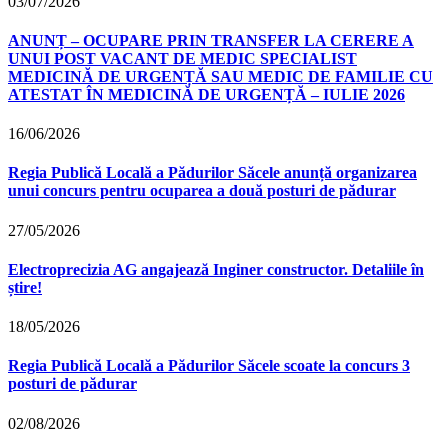
03/07/2026
ANUNȚ – OCUPARE PRIN TRANSFER LA CERERE A
UNUI POST VACANT DE MEDIC SPECIALIST
MEDICINĂ DE URGENȚĂ SAU MEDIC DE FAMILIE CU
ATESTAT ÎN MEDICINĂ DE URGENȚĂ – IULIE 2026
16/06/2026
Regia Publică Locală a Pădurilor Săcele anunță organizarea
unui concurs pentru ocuparea a două posturi de pădurar
27/05/2026
Electroprecizia AG angajează Inginer constructor. Detaliile în
știre!
18/05/2026
Regia Publică Locală a Pădurilor Săcele scoate la concurs 3
posturi de pădurar
02/08/2026