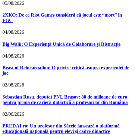
05/08/2026
2XKO: De ce Riot Games consideră că jocul este “mort” în
FGC
04/08/2026
Big Walk: O Experiență Unică de Colaborare și Distracție
04/08/2026
Beast of Reincarnation: O privire critică asupra experienței de
joc
02/08/2026
Sebastian Rusu, deputat PNL Brașov: 80 de milioane de euro
pentru prima de carieră didactică a profesorilor din România
02/06/2026
PREDAI.ro: Un profesor din Săcele lansează o platformă
educațională națională pentru elevi și cadre didactice