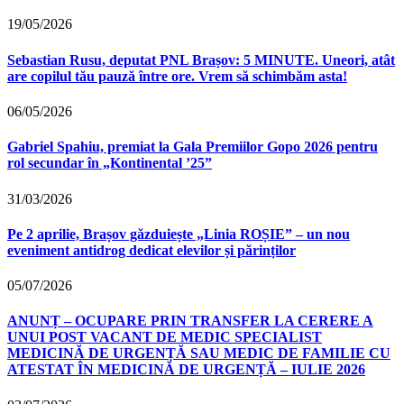
19/05/2026
Sebastian Rusu, deputat PNL Brașov: 5 MINUTE. Uneori, atât
are copilul tău pauză între ore. Vrem să schimbăm asta!
06/05/2026
Gabriel Spahiu, premiat la Gala Premiilor Gopo 2026 pentru
rol secundar în „Kontinental ’25”
31/03/2026
Pe 2 aprilie, Brașov găzduiește „Linia ROȘIE” – un nou
eveniment antidrog dedicat elevilor și părinților
05/07/2026
ANUNȚ – OCUPARE PRIN TRANSFER LA CERERE A
UNUI POST VACANT DE MEDIC SPECIALIST
MEDICINĂ DE URGENȚĂ SAU MEDIC DE FAMILIE CU
ATESTAT ÎN MEDICINĂ DE URGENȚĂ – IULIE 2026