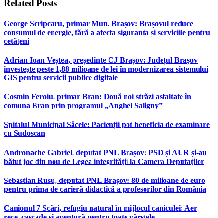
Related
Posts
George Scripcaru, primar Mun. Brașov: Brașovul reduce
consumul de energie, fără a afecta siguranța și serviciile pentru
cetățeni
Adrian Ioan Veștea, președinte CJ Brașov: Județul Brașov
investește peste 1,88 milioane de lei în modernizarea sistemului
GIS pentru servicii publice digitale
Cosmin Feroiu, primar Bran: Două noi străzi asfaltate în
comuna Bran prin programul „Anghel Saligny”
Spitalul Municipal Săcele: Pacienții pot beneficia de examinare
cu Sudoscan
Andronache Gabriel, deputat PNL Brașov: PSD și AUR și-au
bătut joc din nou de Legea integrității la Camera Deputaților
Sebastian Rusu, deputat PNL Brașov: 80 de milioane de euro
pentru prima de carieră didactică a profesorilor din România
Canionul 7 Scări, refugiu natural în mijlocul caniculei: Aer
rece, cascade și aventură pentru toate vârstele