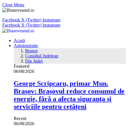
Close Menu
Facebook
X (Twitter)
Instagram
Facebook
X (Twitter)
Instagram
Acasă
Administratie
Braşov
Consiliul Judeţean
Din Judeţ
Featured
06/08/2026
George Scripcaru, primar Mun.
Brașov: Brașovul reduce consumul de
energie, fără a afecta siguranța și
serviciile pentru cetățeni
Recent
06/08/2026