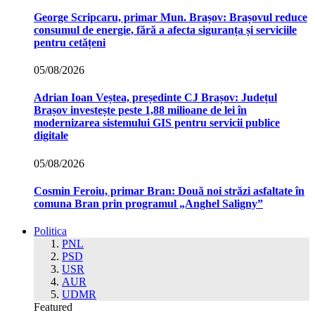
George Scripcaru, primar Mun. Brașov: Brașovul reduce
consumul de energie, fără a afecta siguranța și serviciile
pentru cetățeni
05/08/2026
Adrian Ioan Veștea, președinte CJ Brașov: Județul
Brașov investește peste 1,88 milioane de lei în
modernizarea sistemului GIS pentru servicii publice
digitale
05/08/2026
Cosmin Feroiu, primar Bran: Două noi străzi asfaltate în
comuna Bran prin programul „Anghel Saligny”
Politica
PNL
PSD
USR
AUR
UDMR
Featured