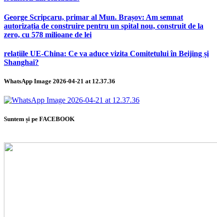
George Scripcaru, primar al Mun. Brașov: Am semnat
autorizația de construire pentru un spital nou, construit de la
zero, cu 578 milioane de lei
relațiile UE-China: Ce va aduce vizita Comitetului în Beijing și
Shanghai?
WhatsApp Image 2026-04-21 at 12.37.36
Suntem și pe FACEBOOK