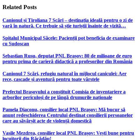
Related
Posts
Canionul și Tiroliana 7 Scări – destinația ideală pentru o zi de
vară în natură. Ce trebuie să știe turiștii înainte de vizită…
Spitalul Municipal Săcele: Pacienții pot beneficia de examinare
cu Sudoscan
Sebastian Rusu, deputat PNL Brașov: 80 de milioane de euro
pentru prima de carieră didactică a profesorilor din România
Canionul 7 Scări, refugiu natural în mijlocul caniculei: Aer
rece, cascade și aventură pentru toate vârstele
Prefectul Brașovului a constituit Comisia de inventariere a
arborilor periculoși de pe lângă drumurile naționale
Pamela Diaconu, consilier local PNL Brașov: Mă bucur să
anunț redeschiderea Centrului destinat consilierii persoanelor
care au săvârșit acte de violență domestică
Vasile Mezdrea, consilier local PNL Brașov: Vești bune pentru
locuitorii din Răcădău!