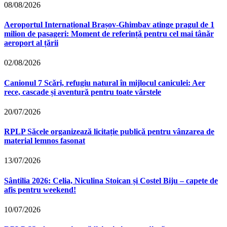
08/08/2026
Aeroportul Internațional Brașov‑Ghimbav atinge pragul de 1
milion de pasageri: Moment de referință pentru cel mai tânăr
aeroport al țării
02/08/2026
Canionul 7 Scări, refugiu natural în mijlocul caniculei: Aer
rece, cascade și aventură pentru toate vârstele
20/07/2026
RPLP Săcele organizează licitație publică pentru vânzarea de
material lemnos fasonat
13/07/2026
Sântilia 2026: Celia, Niculina Stoican și Costel Biju – capete de
afis pentru weekend!
10/07/2026