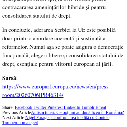
contracararea amenințărilor hibride și pentru
consolidarea statului de drept.
În concluzie, aderarea Serbiei la UE este posibilă
doar printr-o abordare coerentă și susținută a
reformelor. Numai așa se poate asigura o democrație
funcțională, alegeri libere și consolidarea statului de
drept, esențiale pentru viitorul european al țării.
Sursă
:
https://www.europarl.europa.eu/news/en/press-
room/20260706IPR46314/
Share.
Facebook
Twitter
Pinterest
LinkedIn
Tumblr
Email
Previous Article
Autism tineri: Ce opțiuni au după liceu în România?
Next Article
Nigel Farage și confruntarea inedită cu Contele
Tomberon în alegeri