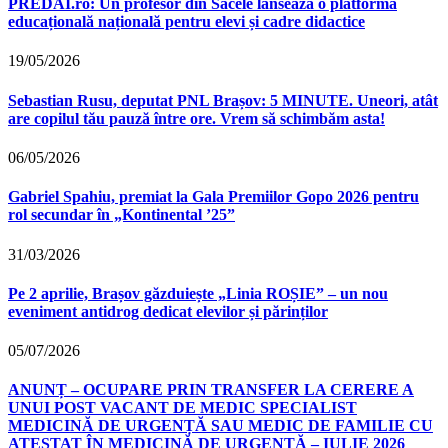
PREDAI.ro: Un profesor din Săcele lansează o platformă
educațională națională pentru elevi și cadre didactice
19/05/2026
Sebastian Rusu, deputat PNL Brașov: 5 MINUTE. Uneori, atât
are copilul tău pauză între ore. Vrem să schimbăm asta!
06/05/2026
Gabriel Spahiu, premiat la Gala Premiilor Gopo 2026 pentru
rol secundar în „Kontinental ’25”
31/03/2026
Pe 2 aprilie, Brașov găzduiește „Linia ROȘIE” – un nou
eveniment antidrog dedicat elevilor și părinților
05/07/2026
ANUNȚ – OCUPARE PRIN TRANSFER LA CERERE A
UNUI POST VACANT DE MEDIC SPECIALIST
MEDICINĂ DE URGENȚĂ SAU MEDIC DE FAMILIE CU
ATESTAT ÎN MEDICINĂ DE URGENȚĂ – IULIE 2026