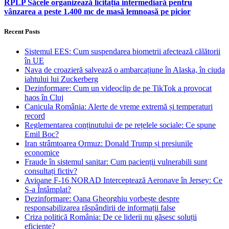
RPLP Săcele organizează licitația intermediară pentru
vânzarea a peste 1.400 mc de masă lemnoasă pe picior
Recent Posts
Sistemul EES: Cum suspendarea biometrii afectează călătorii
în UE
Nava de croazieră salvează o ambarcațiune în Alaska, în ciuda
iahtului lui Zuckerberg
Dezinformare: Cum un videoclip de pe TikTok a provocat
haos în Cluj
Canicula România: Alerte de vreme extremă și temperaturi
record
Reglementarea conținutului de pe rețelele sociale: Ce spune
Emil Boc?
Iran strâmtoarea Ormuz: Donald Trump și presiunile
economice
Fraude în sistemul sanitar: Cum pacienții vulnerabili sunt
consultați fictiv?
Avioane F-16 NORAD Interceptează Aeronave în Jersey: Ce
S-a Întâmplat?
Dezinformare: Oana Gheorghiu vorbește despre
responsabilizarea răspândirii de informații false
Criza politică România: De ce liderii nu găsesc soluții
eficiente?