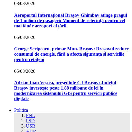
08/08/2026
Aeroportul Internațional Brașov‑Ghimbav atinge pragul
de 1 milion de pasageri: Moment de referință pentru cel
mai tânăr aeroport al țării
06/08/2026
George Scripcaru, primar Mun. Brașov: Brașovul reduce
consumul de energie, fără a afecta siguranța și serviciile
pentru cetățeni
05/08/2026
Adrian Ioan Veștea, președinte CJ Brașov: Județul
Brașov investește peste 1,88 milioane de lei în
modernizarea sistemului GIS pentru servicii publice
digitale
Politica
PNL
PSD
USR
AUR