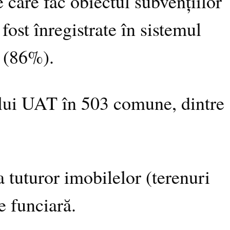
 care fac obiectul subvențiilor
fost înregistrate în sistemul
e (86%).
gului UAT în 503 comune, dintre
a tuturor imobilelor (terenuri
e funciară.