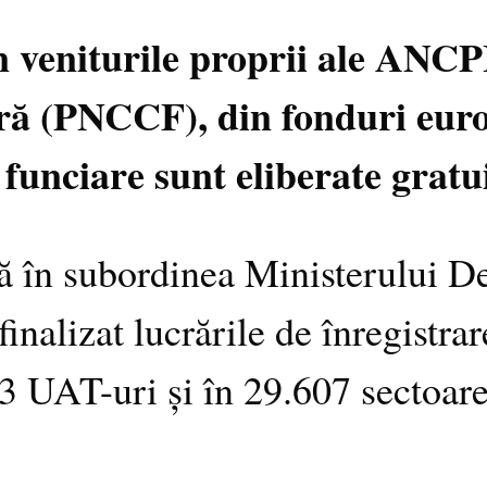
n veniturile proprii ale ANC
ră (PNCCF), din fonduri eur
 funciare sunt eliberate gratu
tă în subordinea Ministerului De
nalizat lucrările de înregistrar
303 UAT-uri și în 29.607 sectoar