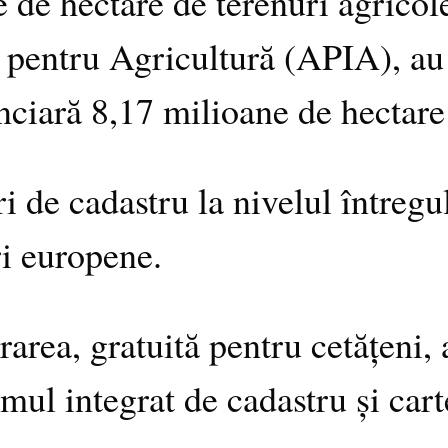
 de hectare de terenuri agricole
e pentru Agricultură (APIA), au 
unciară 8,17 milioane de hectar
ări de cadastru la nivelul între
ri europene.
rea, gratuită pentru cetățeni, 
emul integrat de cadastru și cart