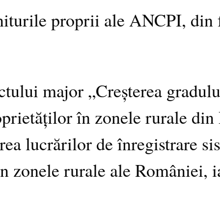
niturile proprii ale ANCPI, din
tului major „Creșterea gradului
roprietăților în zonele rurale d
ea lucrărilor de înregistrare s
n zonele rurale ale României, ia