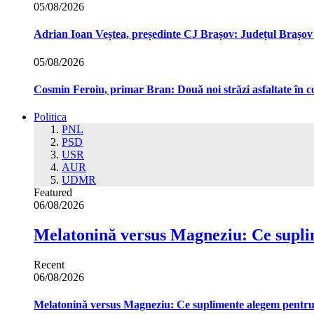
05/08/2026
Adrian Ioan Veștea, președinte CJ Brașov: Județul Brașov in
05/08/2026
Cosmin Feroiu, primar Bran: Două noi străzi asfaltate î
Politica
PNL
PSD
USR
AUR
UDMR
Featured
06/08/2026
Melatonină versus Magneziu: Ce supl
Recent
06/08/2026
Melatonină versus Magneziu: Ce suplimente alegem pentr