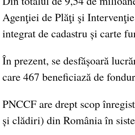
Din totalul de 9,54 de milioane
Agenţiei de Plăţi şi Intervenţi
integrat de cadastru și carte f
În prezent, se desfășoară lucr
care 467 beneficiază de fondu
PNCCF are drept scop înregistra
și clădiri) din România în sist