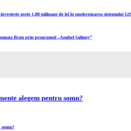
vestește peste 1,88 milioane de lei în modernizarea sistemului GIS 
n comuna Bran prin programul „Anghel Saligny”
imente alegem pentru somn?
u somn?