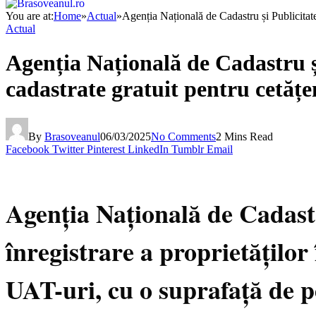
You are at:
Home
»
Actual
»
Agenția Națională de Cadastru și Publicitat
Actual
Agenția Națională de Cadastru ș
cadastrate gratuit pentru cetățe
By
Brasoveanul
06/03/2025
No Comments
2 Mins Read
Facebook
Twitter
Pinterest
LinkedIn
Tumblr
Email
Agenția Națională de Cadast
înregistrare a proprietăților
UAT-uri, cu o suprafață de p