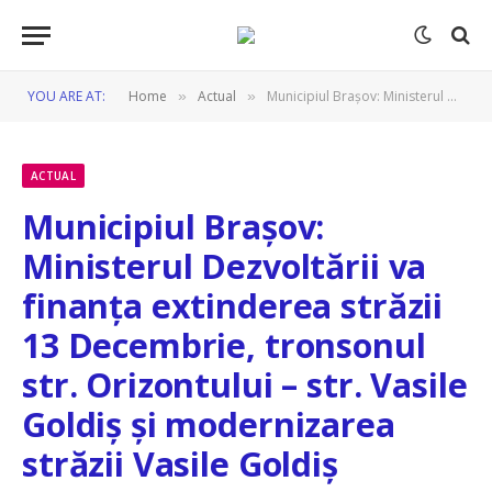
YOU ARE AT:
Home
Actual
Municipiul Brașov: Ministerul Dezvoltării va finanța extinderea străzii 13 Decembrie, tronsonul str. Orizontului – str. Vasile Goldiș și modernizarea străzii Vasile Goldiș
»
»
ACTUAL
Municipiul Brașov:
Ministerul Dezvoltării va
finanța extinderea străzii
13 Decembrie, tronsonul
str. Orizontului – str. Vasile
Goldiș și modernizarea
străzii Vasile Goldiș