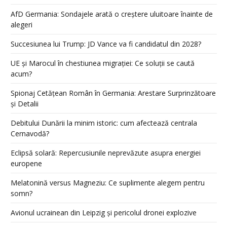
AfD Germania: Sondajele arată o creștere uluitoare înainte de
alegeri
Succesiunea lui Trump: JD Vance va fi candidatul din 2028?
UE și Marocul în chestiunea migrației: Ce soluții se caută
acum?
Spionaj Cetățean Român în Germania: Arestare Surprinzătoare
și Detalii
Debitului Dunării la minim istoric: cum afectează centrala
Cernavodă?
Eclipsă solară: Repercusiunile neprevăzute asupra energiei
europene
Melatonină versus Magneziu: Ce suplimente alegem pentru
somn?
Avionul ucrainean din Leipzig și pericolul dronei explozive