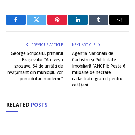
Facebook
Twitter
Pinterest
LinkedIn
Tumblr
Email
PREVIOUS ARTICLE
NEXT ARTICLE
George Scripcaru, primarul
Agenția Națională de
Brașovului: ”Am vești
Cadastru și Publicitate
grozave. 64 de unități de
Imobiliară (ANCPI): Peste 6
învățământ din municipiu vor
milioane de hectare
primi dotari moderne”
cadastrate gratuit pentru
cetățeni
RELATED
POSTS