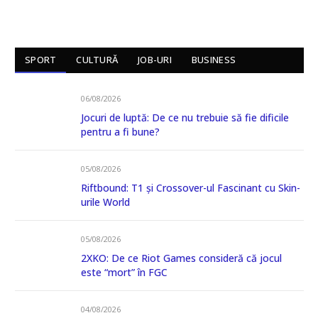
SPORT
CULTURĂ
JOB-URI
BUSINESS
06/08/2026
Jocuri de luptă: De ce nu trebuie să fie dificile
pentru a fi bune?
05/08/2026
Riftbound: T1 și Crossover-ul Fascinant cu Skin-
urile World
05/08/2026
2XKO: De ce Riot Games consideră că jocul
este “mort” în FGC
04/08/2026