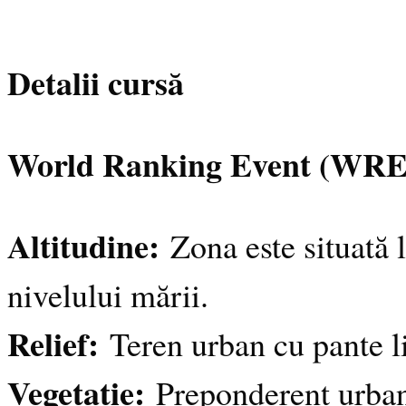
Detalii cursă
World Ranking Event (WRE
Altitudine:
Zona este situată l
nivelului mării.
Relief:
Teren urban cu pante li
Vegetație:
Preponderent urbană,