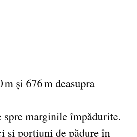
50 m și 676 m deasupra
e spre marginile împădurite.
i și porțiuni de pădure în