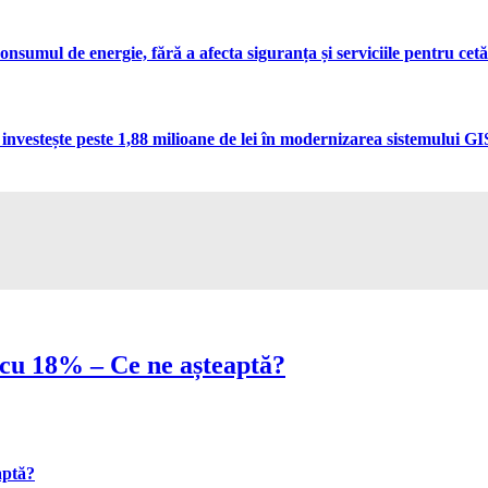
umul de energie, fără a afecta siguranța și serviciile pentru cetă
vestește peste 1,88 milioane de lei în modernizarea sistemului GIS 
t cu 18% – Ce ne așteaptă?
aptă?