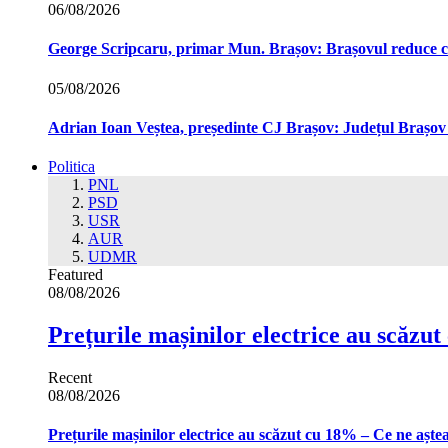
06/08/2026
George Scripcaru, primar Mun. Brașov: Brașovul reduce cons
05/08/2026
Adrian Ioan Veștea, președinte CJ Brașov: Județul Brașov in
Politica
PNL
PSD
USR
AUR
UDMR
Featured
08/08/2026
Prețurile mașinilor electrice au scăzu
Recent
08/08/2026
Prețurile mașinilor electrice au scăzut cu 18% – Ce ne aște