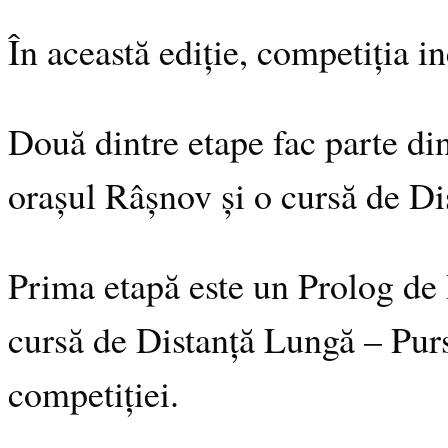
În această ediție, competiția i
Două dintre etape fac parte d
orașul Râșnov și o cursă de Di
Prima etapă este un Prolog de D
cursă de Distanță Lungă – Purs
competiției.