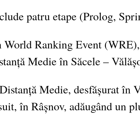
nclude patru etape (Prolog, Spr
in World Ranking Event (WRE), 
stanță Medie în Săcele – Vălășo
istanță Medie, desfășurat în Vu
uit, în Râșnov, adăugând un plus