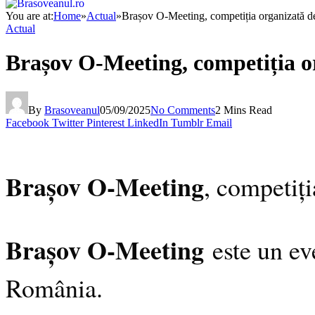
You are at:
Home
»
Actual
»
Brașov O-Meeting, competiția organizată de 
Actual
Brașov O-Meeting, competiția or
By
Brasoveanul
05/09/2025
No Comments
2 Mins Read
Facebook
Twitter
Pinterest
LinkedIn
Tumblr
Email
Brașov O-Meeting
, competiți
Brașov O-Meeting
este un ev
România.