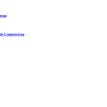
pean
ște Controversa