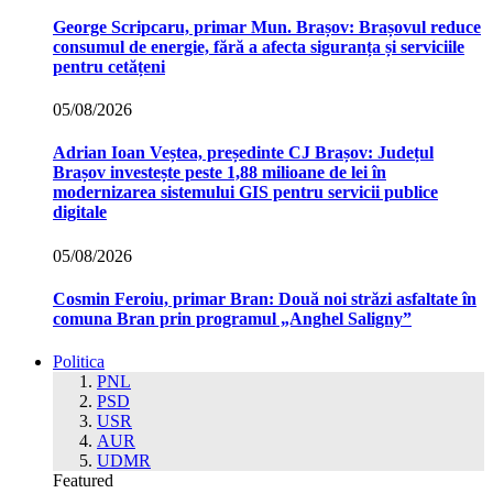
George Scripcaru, primar Mun. Brașov: Brașovul reduce
consumul de energie, fără a afecta siguranța și serviciile
pentru cetățeni
05/08/2026
Adrian Ioan Veștea, președinte CJ Brașov: Județul
Brașov investește peste 1,88 milioane de lei în
modernizarea sistemului GIS pentru servicii publice
digitale
05/08/2026
Cosmin Feroiu, primar Bran: Două noi străzi asfaltate în
comuna Bran prin programul „Anghel Saligny”
Politica
PNL
PSD
USR
AUR
UDMR
Featured