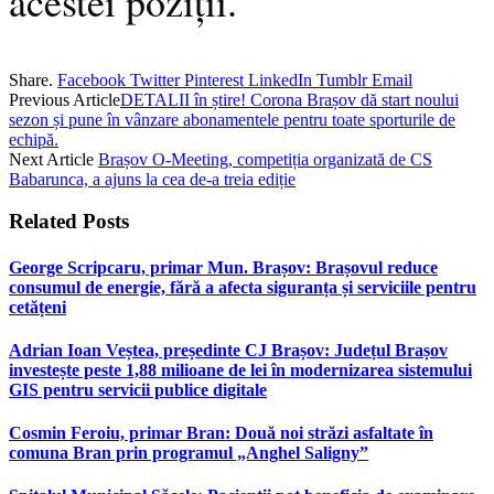
acestei poziții.
Share.
Facebook
Twitter
Pinterest
LinkedIn
Tumblr
Email
Previous Article
DETALII în știre! Corona Brașov dă start noului
sezon și pune în vânzare abonamentele pentru toate sporturile de
echipă.
Next Article
Brașov O-Meeting, competiția organizată de CS
Babarunca, a ajuns la cea de-a treia ediție
Related
Posts
George Scripcaru, primar Mun. Brașov: Brașovul reduce
consumul de energie, fără a afecta siguranța și serviciile pentru
cetățeni
Adrian Ioan Veștea, președinte CJ Brașov: Județul Brașov
investește peste 1,88 milioane de lei în modernizarea sistemului
GIS pentru servicii publice digitale
Cosmin Feroiu, primar Bran: Două noi străzi asfaltate în
comuna Bran prin programul „Anghel Saligny”