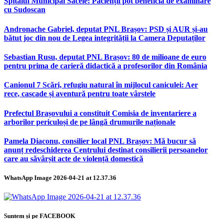
Spitalul Municipal Săcele: Pacienții pot beneficia de examinare
cu Sudoscan
Andronache Gabriel, deputat PNL Brașov: PSD și AUR și-au
bătut joc din nou de Legea integrității la Camera Deputaților
Sebastian Rusu, deputat PNL Brașov: 80 de milioane de euro
pentru prima de carieră didactică a profesorilor din România
Canionul 7 Scări, refugiu natural în mijlocul caniculei: Aer
rece, cascade și aventură pentru toate vârstele
Prefectul Brașovului a constituit Comisia de inventariere a
arborilor periculoși de pe lângă drumurile naționale
Pamela Diaconu, consilier local PNL Brașov: Mă bucur să
anunț redeschiderea Centrului destinat consilierii persoanelor
care au săvârșit acte de violență domestică
WhatsApp Image 2026-04-21 at 12.37.36
Suntem și pe FACEBOOK