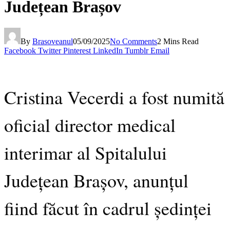
Județean Brașov
By
Brasoveanul
05/09/2025
No Comments
2 Mins Read
Facebook
Twitter
Pinterest
LinkedIn
Tumblr
Email
Cristina Vecerdi a fost numită
oficial director medical
interimar al Spitalului
Județean Brașov, anunțul
fiind făcut în cadrul ședinței