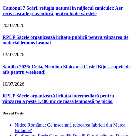
Canionul 7 Scări, refugiu natural în mijlocul caniculei: Aer
rece, cascade și aventură pentru toate vârstele
20/07/2026
RPLP Săcele organizează licitație publică pentru vânzarea de
material lemnos fasonat
13/07/2026
Sântilia 2026: Celia, Niculina Stoican și Costel Biju – capete de
afis pentru weekend!
10/07/2026
RPLP Săcele organizează licitația intermediară pentru
vânzarea a peste 1.400 mc de masă lemnoasă pe picior
Recent Posts
Nidec România: Ce înseamnă relocarea fabricii din Marea
Britanie?
Scufundare Barje Cernavodă: Detalii Surprinzătoare Despre