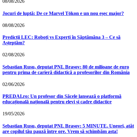
08/08/2026
Jocuri de luptă: De ce Marvel Tōkon e un nou eșec major?
08/08/2026
Predicții LEC: Roboți vs Experți în Săptămâna 3 – Ce să
Așteptăm?
02/08/2026
Sebastian Rusu, deputat PNL Brașov: 80 de milioane de euro
pentru prima de carieră didactică a profesorilor din România
02/06/2026
PREDAI.ro: Un profesor din Săcele lansează o platformă
educațională națională pentru elevi și cadre didactice
19/05/2026
Sebastian Rusu, deputat PNL Brașov: 5 MINUTE. Uneori, atât
are copilul tău pauză între ore. Vrem să schimbăm asta!