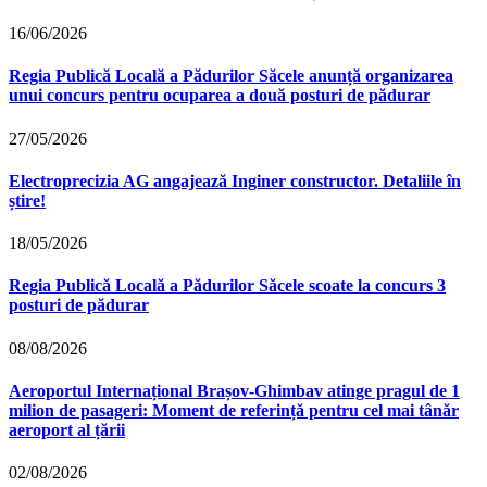
16/06/2026
Regia Publică Locală a Pădurilor Săcele anunță organizarea
unui concurs pentru ocuparea a două posturi de pădurar
27/05/2026
Electroprecizia AG angajează Inginer constructor. Detaliile în
știre!
18/05/2026
Regia Publică Locală a Pădurilor Săcele scoate la concurs 3
posturi de pădurar
08/08/2026
Aeroportul Internațional Brașov‑Ghimbav atinge pragul de 1
milion de pasageri: Moment de referință pentru cel mai tânăr
aeroport al țării
02/08/2026