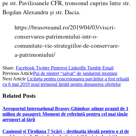
pe str. Pavilioanele CFR, tronsonul cuprins între str.
Bogdan Alexandru și str. Dacia.
https://brasoveanul.ro/2019/04/03/viscri-
conservarea-patrimoniului-intr-o-
comunitate-vie-strategiilor-de-conservare-
a-patrimoniului/
Share.
Facebook
Twitter
Pinterest
LinkedIn
Tumblr
Email
Previous Article
Pui de mistreț “salvat” de jandarmii montani
Next Article
Licitația pentru concesionarea parcărilor a fost reluată
cu 6 mai 2019 noul termenul limită pentru depunerea ofertelor
Related
Posts
Aeroportul Internațional Brașov‑Ghimbav atinge pragul de 1
milion de pasageri: Moment de referință pentru cel mai tânăr
aeroport al țării
Canionul și Tiroliana 7 Scări – destinația ideală pentru o zi de