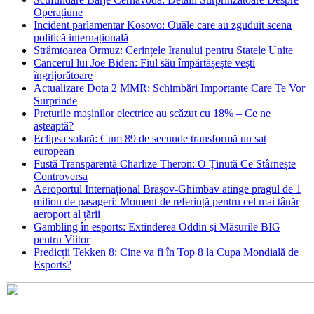
Operațiune
Incident parlamentar Kosovo: Ouăle care au zguduit scena
politică internațională
Strâmtoarea Ormuz: Cerințele Iranului pentru Statele Unite
Cancerul lui Joe Biden: Fiul său împărtășește vești
îngrijorătoare
Actualizare Dota 2 MMR: Schimbări Importante Care Te Vor
Surprinde
Prețurile mașinilor electrice au scăzut cu 18% – Ce ne
așteaptă?
Eclipsa solară: Cum 89 de secunde transformă un sat
european
Fustă Transparentă Charlize Theron: O Ținută Ce Stârnește
Controversa
Aeroportul Internațional Brașov‑Ghimbav atinge pragul de 1
milion de pasageri: Moment de referință pentru cel mai tânăr
aeroport al țării
Gambling în esports: Extinderea Oddin și Măsurile BIG
pentru Viitor
Predicții Tekken 8: Cine va fi în Top 8 la Cupa Mondială de
Esports?