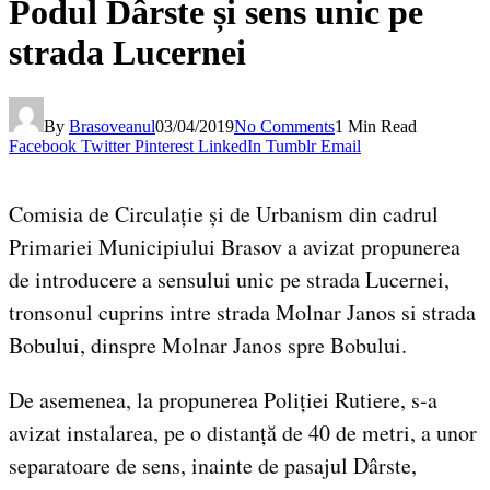
Podul Dârste și sens unic pe
strada Lucernei
By
Brasoveanul
03/04/2019
No Comments
1 Min Read
Facebook
Twitter
Pinterest
LinkedIn
Tumblr
Email
Comisia de Circulație și de Urbanism din cadrul
Primariei Municipiului Brasov a avizat propunerea
de introducere a sensului unic pe strada Lucernei,
tronsonul cuprins intre strada Molnar Janos si strada
Bobului, dinspre Molnar Janos spre Bobului.
De asemenea, la propunerea Poliției Rutiere, s-a
avizat instalarea, pe o distanță de 40 de metri, a unor
separatoare de sens, inainte de pasajul Dârste,