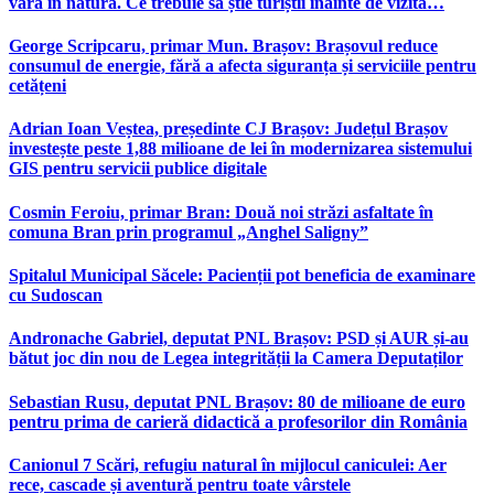
vară în natură. Ce trebuie să știe turiștii înainte de vizită…
George Scripcaru, primar Mun. Brașov: Brașovul reduce
consumul de energie, fără a afecta siguranța și serviciile pentru
cetățeni
Adrian Ioan Veștea, președinte CJ Brașov: Județul Brașov
investește peste 1,88 milioane de lei în modernizarea sistemului
GIS pentru servicii publice digitale
Cosmin Feroiu, primar Bran: Două noi străzi asfaltate în
comuna Bran prin programul „Anghel Saligny”
Spitalul Municipal Săcele: Pacienții pot beneficia de examinare
cu Sudoscan
Andronache Gabriel, deputat PNL Brașov: PSD și AUR și-au
bătut joc din nou de Legea integrității la Camera Deputaților
Sebastian Rusu, deputat PNL Brașov: 80 de milioane de euro
pentru prima de carieră didactică a profesorilor din România
Canionul 7 Scări, refugiu natural în mijlocul caniculei: Aer
rece, cascade și aventură pentru toate vârstele