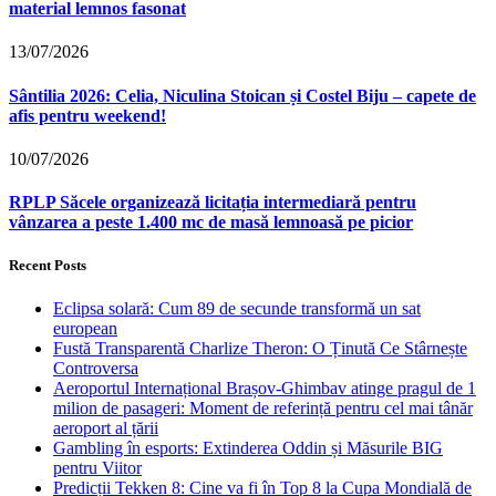
material lemnos fasonat
13/07/2026
Sântilia 2026: Celia, Niculina Stoican și Costel Biju – capete de
afis pentru weekend!
10/07/2026
RPLP Săcele organizează licitația intermediară pentru
vânzarea a peste 1.400 mc de masă lemnoasă pe picior
Recent Posts
Eclipsa solară: Cum 89 de secunde transformă un sat
european
Fustă Transparentă Charlize Theron: O Ținută Ce Stârnește
Controversa
Aeroportul Internațional Brașov‑Ghimbav atinge pragul de 1
milion de pasageri: Moment de referință pentru cel mai tânăr
aeroport al țării
Gambling în esports: Extinderea Oddin și Măsurile BIG
pentru Viitor
Predicții Tekken 8: Cine va fi în Top 8 la Cupa Mondială de