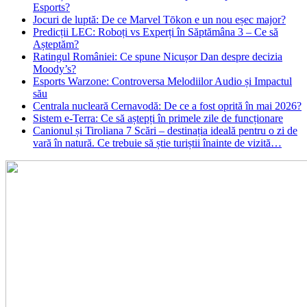
Esports?
Jocuri de luptă: De ce Marvel Tōkon e un nou eșec major?
Predicții LEC: Roboți vs Experți în Săptămâna 3 – Ce să
Așteptăm?
Ratingul României: Ce spune Nicușor Dan despre decizia
Moody’s?
Esports Warzone: Controversa Melodiilor Audio și Impactul
său
Centrala nucleară Cernavodă: De ce a fost oprită în mai 2026?
Sistem e-Terra: Ce să aștepți în primele zile de funcționare
Canionul și Tiroliana 7 Scări – destinația ideală pentru o zi de
vară în natură. Ce trebuie să știe turiștii înainte de vizită…