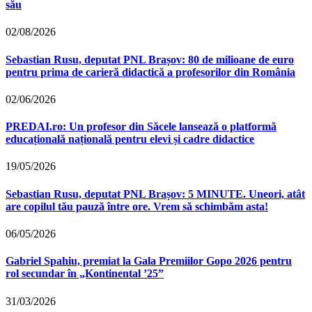
său
02/08/2026
Sebastian Rusu, deputat PNL Brașov: 80 de milioane de euro
pentru prima de carieră didactică a profesorilor din România
02/06/2026
PREDAI.ro: Un profesor din Săcele lansează o platformă
educațională națională pentru elevi și cadre didactice
19/05/2026
Sebastian Rusu, deputat PNL Brașov: 5 MINUTE. Uneori, atât
are copilul tău pauză între ore. Vrem să schimbăm asta!
06/05/2026
Gabriel Spahiu, premiat la Gala Premiilor Gopo 2026 pentru
rol secundar în „Kontinental ’25”
31/03/2026