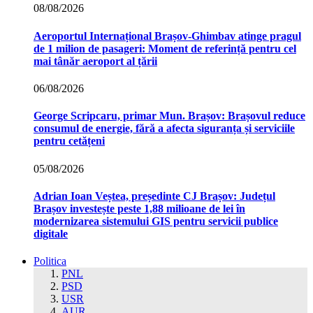
08/08/2026
Aeroportul Internațional Brașov‑Ghimbav atinge pragul
de 1 milion de pasageri: Moment de referință pentru cel
mai tânăr aeroport al țării
06/08/2026
George Scripcaru, primar Mun. Brașov: Brașovul reduce
consumul de energie, fără a afecta siguranța și serviciile
pentru cetățeni
05/08/2026
Adrian Ioan Veștea, președinte CJ Brașov: Județul
Brașov investește peste 1,88 milioane de lei în
modernizarea sistemului GIS pentru servicii publice
digitale
Politica
PNL
PSD
USR
AUR