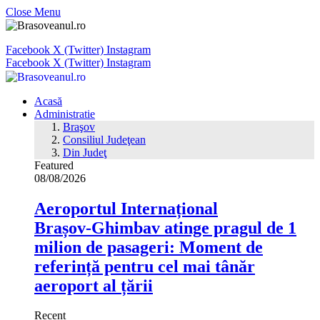
Close Menu
Facebook
X (Twitter)
Instagram
Facebook
X (Twitter)
Instagram
Acasă
Administratie
Braşov
Consiliul Judeţean
Din Judeţ
Featured
08/08/2026
Aeroportul Internațional
Brașov‑Ghimbav atinge pragul de 1
milion de pasageri: Moment de
referință pentru cel mai tânăr
aeroport al țării
Recent