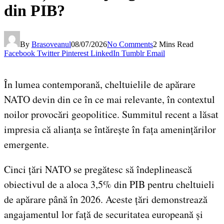
din PIB?
By
Brasoveanul
08/07/2026
No Comments
2 Mins Read
Facebook
Twitter
Pinterest
LinkedIn
Tumblr
Email
În lumea contemporană, cheltuielile de apărare
NATO devin din ce în ce mai relevante, în contextul
noilor provocări geopolitice. Summitul recent a lăsat
impresia că alianța se întărește în fața amenințărilor
emergente.
Cinci țări NATO se pregătesc să îndeplinească
obiectivul de a aloca 3,5% din PIB pentru cheltuieli
de apărare până în 2026. Aceste țări demonstrează
angajamentul lor față de securitatea europeană și