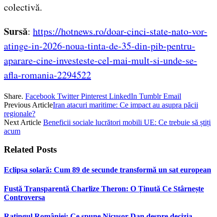
colectivă.
Sursă
:
https://hotnews.ro/doar-cinci-state-nato-vor-
atinge-in-2026-noua-tinta-de-35-din-pib-pentru-
aparare-cine-investeste-cel-mai-mult-si-unde-se-
afla-romania-2294522
Share.
Facebook
Twitter
Pinterest
LinkedIn
Tumblr
Email
Previous Article
Iran atacuri maritime: Ce impact au asupra păcii
regionale?
Next Article
Beneficii sociale lucrători mobili UE: Ce trebuie să știți
acum
Related
Posts
Eclipsa solară: Cum 89 de secunde transformă un sat european
Fustă Transparentă Charlize Theron: O Ținută Ce Stârnește
Controversa
Ratingul României: Ce spune Nicușor Dan despre decizia