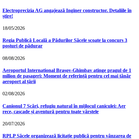
Electroprecizia AG angajează Inginer constructor. Detaliile în
știre!
18/05/2026
Regia Publică Locală a Pădurilor Săcele scoate la concurs 3
posturi de pădurar
08/08/2026
Aeroportul Internațional Brașov‑Ghimbav atinge pragul de 1
milion de pasageri: Moment de referință pentru cel mai tânăr
aeroport al țării
02/08/2026
Canionul 7 Scări, refugiu natural în mijlocul caniculei: Aer
rece, cascade și aventură pentru toate vârstele
20/07/2026
RPLP Săcele organizează licitație publică pentru vânzarea de