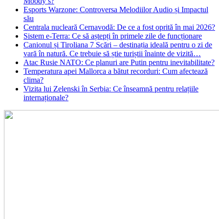
Moody’s?
Esports Warzone: Controversa Melodiilor Audio și Impactul
său
Centrala nucleară Cernavodă: De ce a fost oprită în mai 2026?
Sistem e-Terra: Ce să aștepți în primele zile de funcționare
Canionul și Tiroliana 7 Scări – destinația ideală pentru o zi de
vară în natură. Ce trebuie să știe turiștii înainte de vizită…
Atac Rusie NATO: Ce planuri are Putin pentru inevitabilitate?
Temperatura apei Mallorca a bătut recorduri: Cum afectează
clima?
Vizita lui Zelenski în Serbia: Ce înseamnă pentru relațiile
internaționale?