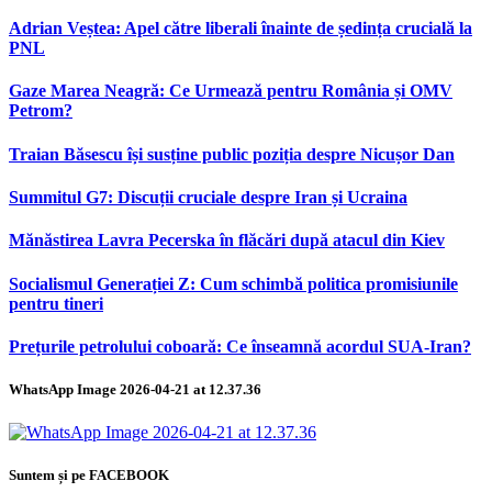
Adrian Veștea: Apel către liberali înainte de ședința crucială la
PNL
Gaze Marea Neagră: Ce Urmează pentru România și OMV
Petrom?
Traian Băsescu își susține public poziția despre Nicușor Dan
Summitul G7: Discuții cruciale despre Iran și Ucraina
Mănăstirea Lavra Pecerska în flăcări după atacul din Kiev
Socialismul Generației Z: Cum schimbă politica promisiunile
pentru tineri
Prețurile petrolului coboară: Ce înseamnă acordul SUA-Iran?
WhatsApp Image 2026-04-21 at 12.37.36
Suntem și pe FACEBOOK