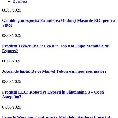
Business
08/08/2026
Gambling în esports: Extinderea Oddin și Măsurile BIG pentru
Viitor
08/08/2026
Predicții Tekken 8: Cine va fi în Top 8 la Cupa Mondială de
Esports?
08/08/2026
Jocuri de luptă: De ce Marvel Tōkon e un nou eșec major?
08/08/2026
Predicții LEC: Roboți vs Experți în Săptămâna 3 – Ce să
Așteptăm?
07/08/2026
Esports Warzone: Controversa Melodiilor Audio și Impactul