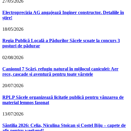
27/05/2026
Electroprecizia AG angajează Inginer constructor. Detaliile în
știre!
18/05/2026
Regia Publică Locală a Pădurilor Săcele scoate la concurs 3
posturi de pădurar
02/08/2026
Canionul 7 Scări, refugiu natural în mijlocul caniculei: Aer
rece, cascade și aventură pentru toate vârstele
20/07/2026
RPLP Săcele organizează licitație publică pentru vânzarea de
material lemnos fasonat
13/07/2026
Sântilia 2026: Celia, Niculina Stoican și Costel Biju – capete de
afis pentru weekend!