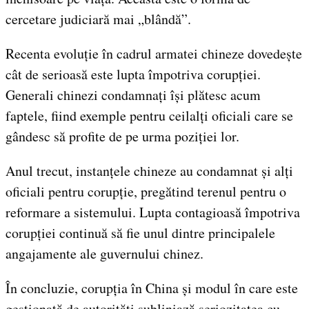
cercetare judiciară mai „blândă”.
Recenta evoluție în cadrul armatei chineze dovedește
cât de serioasă este lupta împotriva corupției.
Generali chinezi condamnați își plătesc acum
faptele, fiind exemple pentru ceilalți oficiali care se
gândesc să profite de pe urma poziției lor.
Anul trecut, instanțele chineze au condamnat și alți
oficiali pentru corupție, pregătind terenul pentru o
reformare a sistemului. Lupta contagioasă împotriva
corupției continuă să fie unul dintre principalele
angajamente ale guvernului chinez.
În concluzie, corupția în China și modul în care este
gestionată de autorități subliniază seriozitatea cu