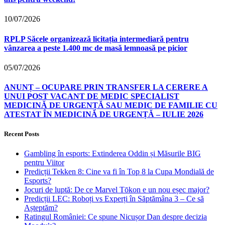
10/07/2026
RPLP Săcele organizează licitația intermediară pentru
vânzarea a peste 1.400 mc de masă lemnoasă pe picior
05/07/2026
ANUNȚ – OCUPARE PRIN TRANSFER LA CERERE A
UNUI POST VACANT DE MEDIC SPECIALIST
MEDICINĂ DE URGENȚĂ SAU MEDIC DE FAMILIE CU
ATESTAT ÎN MEDICINĂ DE URGENȚĂ – IULIE 2026
Recent Posts
Gambling în esports: Extinderea Oddin și Măsurile BIG
pentru Viitor
Predicții Tekken 8: Cine va fi în Top 8 la Cupa Mondială de
Esports?
Jocuri de luptă: De ce Marvel Tōkon e un nou eșec major?
Predicții LEC: Roboți vs Experți în Săptămâna 3 – Ce să
Așteptăm?
Ratingul României: Ce spune Nicușor Dan despre decizia