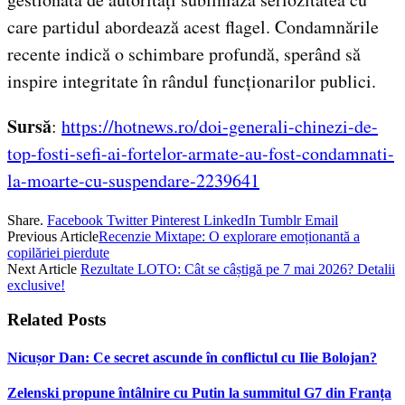
care partidul abordează acest flagel. Condamnările
recente indică o schimbare profundă, sperând să
inspire integritate în rândul funcționarilor publici.
Sursă
:
https://hotnews.ro/doi-generali-chinezi-de-
top-fosti-sefi-ai-fortelor-armate-au-fost-condamnati-
la-moarte-cu-suspendare-2239641
Share.
Facebook
Twitter
Pinterest
LinkedIn
Tumblr
Email
Previous Article
Recenzie Mixtape: O explorare emoționantă a
copilăriei pierdute
Next Article
Rezultate LOTO: Cât se câștigă pe 7 mai 2026? Detalii
exclusive!
Related
Posts
Nicușor Dan: Ce secret ascunde în conflictul cu Ilie Bolojan?
Zelenski propune întâlnire cu Putin la summitul G7 din Franța