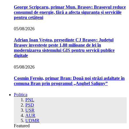
George Scripcaru, primar Mun. Brașov: Brașovul reduce
consumul de energie, fără a afecta siguranța și serviciile
pentru cetățeni
05/08/2026
Adrian Ioan Veștea, președinte CJ Brașov: Județul
Brașov investește peste 1,88 milioane de lei în
modernizarea sistemului GIS pentru servicii publice
digitale
05/08/2026
Cosmin Feroiu, primar Bran: Două noi străzi asfaltate în
comuna Bran prin programul „Anghel Saligny”
Politica
PNL
PSD
USR
AUR
UDMR
Featured