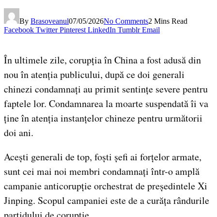
By
Brasoveanul
07/05/2026
No Comments
2 Mins Read
Facebook
Twitter
Pinterest
LinkedIn
Tumblr
Email
În ultimele zile, corupția în China a fost adusă din
nou în atenția publicului, după ce doi generali
chinezi condamnați au primit sentințe severe pentru
faptele lor. Condamnarea la moarte suspendată îi va
ține în atenția instanțelor chineze pentru următorii
doi ani.
Acești generali de top, foști șefi ai forțelor armate,
sunt cei mai noi membri condamnați într-o amplă
campanie anticorupție orchestrat de președintele Xi
Jinping. Scopul campaniei este de a curăța rândurile
partidului de corupție.