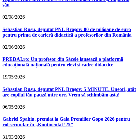
său
02/08/2026
Sebastian Rusu, deputat PNL Brașov: 80 de milioane de euro
pentru prima de carieră didactică a profesorilor din România
02/06/2026
PREDAI.ro: Un profesor din Săcele lansează o platformă
educațională națională pentru elevi și cadre didactice
19/05/2026
Sebastian Rusu, deputat PNL Brașov: 5 MINUTE. Uneori, atât
are copilul tău pauză între ore. Vrem să schimbăm asta!
06/05/2026
Gabriel Spahiu, premiat la Gala Premiilor Gopo 2026 pentru
rol secundar în „Kontinental ’25”
31/03/2026