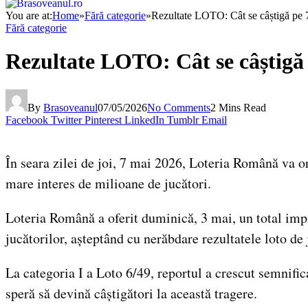
You are at:
Home
»
Fără categorie
»
Rezultate LOTO: Cât se câștigă pe 7
Fără categorie
Rezultate LOTO: Cât se câștigă 
By
Brasoveanul
07/05/2026
No Comments
2 Mins Read
Facebook
Twitter
Pinterest
LinkedIn
Tumblr
Email
În seara zilei de joi, 7 mai 2026, Loteria Română va o
mare interes de milioane de jucători.
Loteria Română a oferit duminică, 3 mai, un total impr
jucătorilor, așteptând cu nerăbdare rezultatele loto de 
La categoria I a Loto 6/49, reportul a crescut semnifi
speră să devină câștigători la această tragere.