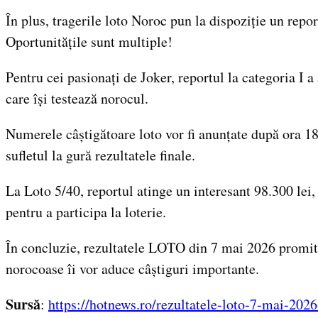
În plus, tragerile loto Noroc pun la dispoziție un repo
Oportunitățile sunt multiple!
Pentru cei pasionați de Joker, reportul la categoria I a
care își testează norocul.
Numerele câștigătoare loto vor fi anunțate după ora 18:
sufletul la gură rezultatele finale.
La Loto 5/40, reportul atinge un interesant 98.300 lei
pentru a participa la loterie.
În concluzie, rezultatele LOTO din 7 mai 2026 promit s
norocoase îi vor aduce câștiguri importante.
Sursă
:
https://hotnews.ro/rezultatele-loto-7-mai-202