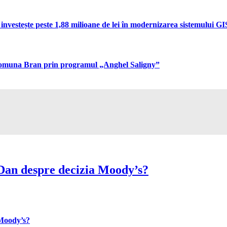
vestește peste 1,88 milioane de lei în modernizarea sistemului GIS 
n comuna Bran prin programul „Anghel Saligny”
Dan despre decizia Moody’s?
 Moody’s?