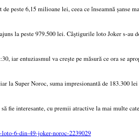
rt de peste 6,15 milioane lei, ceea ce înseamnă șanse ma
 ajuns la peste 979.500 lei. Câștigurile loto Joker s-au d
30, iar entuziasmul va crește pe măsură ce ora se apropi
, iar la Super Noroc, suma impresionantă de 183.300 lei 
ă fie interesante, cu premii atractive la mai multe cate
6-loto-6-din-49-joker-noroc-2239029