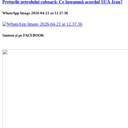
Prețurile petrolului coboară: Ce înseamnă acordul SUA-Iran?
WhatsApp Image 2026-04-21 at 12.37.36
Suntem și pe FACEBOOK