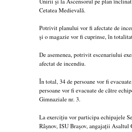
Unirii și la Ascensorul pe plan înclinat
Cetatea Medievală.
Potrivit planului vor fi afectate de inc
și o magazie vor fi cuprinse, în totalitat
De asemenea, potrivit escenariului exerc
afectat de incendiu.
În total, 34 de persoane vor fi evacuate
persoane vor fi evacuate de către echipe
Gimnaziale nr. 3.
La exercițiu vor participa echipajele S
Râșnov, ISU Brașov, angajații Asaltul C