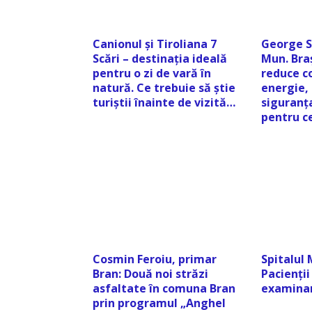
Canionul și Tiroliana 7
George S
Scări – destinația ideală
Mun. Bra
pentru o zi de vară în
reduce c
natură. Ce trebuie să știe
energie, 
turiștii înainte de vizită…
siguranța
pentru c
Cosmin Feroiu, primar
Spitalul 
Bran: Două noi străzi
Pacienții
asfaltate în comuna Bran
examinar
prin programul „Anghel