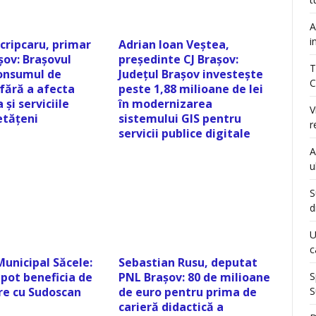
A
i
cripcaru, primar
Adrian Ioan Veștea,
șov: Brașovul
președinte CJ Brașov:
T
onsumul de
Județul Brașov investește
C
fără a afecta
peste 1,88 milioane de lei
 și serviciile
în modernizarea
V
etățeni
sistemului GIS pentru
r
servicii publice digitale
A
u
S
d
U
c
Municipal Săcele:
Sebastian Rusu, deputat
S
 pot beneficia de
PNL Brașov: 80 de milioane
S
e cu Sudoscan
de euro pentru prima de
carieră didactică a