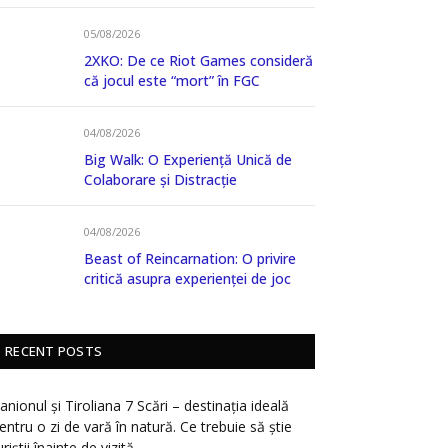
05/08/2026
2XKO: De ce Riot Games consideră
că jocul este “mort” în FGC
04/08/2026
Big Walk: O Experiență Unică de
Colaborare și Distracție
04/08/2026
Beast of Reincarnation: O privire
critică asupra experienței de joc
RECENT POSTS
anionul și Tiroliana 7 Scări – destinația ideală
entru o zi de vară în natură. Ce trebuie să știe
uriștii înainte de vizită…