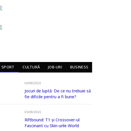
SPORT
CULTURĂ
JOB-URI
BUSINESS
06/08/2026
Jocuri de luptă: De ce nu trebuie să
fie dificile pentru a fi bune?
05/08/2026
Riftbound: T1 și Crossover-ul
Fascinant cu Skin-urile World