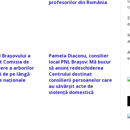
D
profesorilor din România
c
E
e
M
a
A
 Brașovului a
Pamela Diaconu, consilier
e
it Comisia de
local PNL Brașov: Mă bucur
ere a arborilor
să anunț redeschiderea
i de pe lângă
Centrului destinat
e naționale
consilierii persoanelor care
au săvârșit acte de
violență domestică