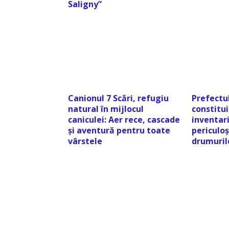
Saligny”
Canionul 7 Scări, refugiu
Prefectul
natural în mijlocul
constitu
caniculei: Aer rece, cascade
inventari
și aventură pentru toate
periculoș
vârstele
drumuril