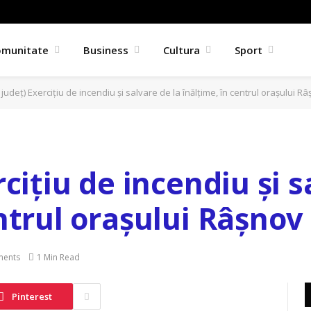
omunitate
Business
Cultura
Sport
 județ) Exercițiu de incendiu și salvare de la înălțime, în centrul orașului R
rcițiu de incendiu și s
ntrul orașului Râșnov
ents
1 Min Read
Pinterest