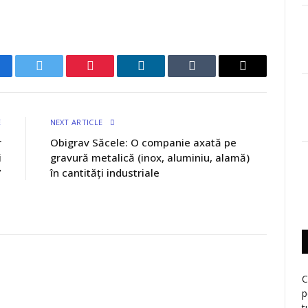
cebook
Twitter
Pinterest
LinkedIn
Tumblr
Email
E
NEXT ARTICLE
r
Obigrav Săcele: O companie axată pe
i
gravură metalică (inox, aluminiu, alamă)
”
în cantități industriale
C
p
t