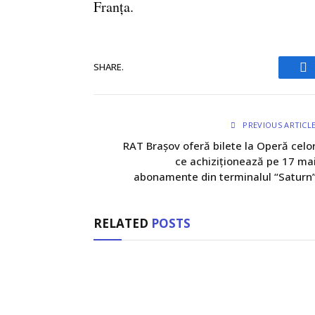
Franța.
SHARE.
Fa
PREVIOUS ARTICL
RAT Brașov oferă bilete la Operă celo
ce achiziționează pe 17 ma
abonamente din terminalul “Saturn
RELATED
POSTS