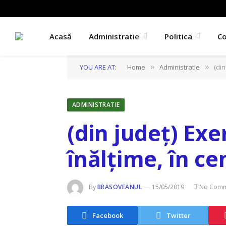
Acasă
Administratie
Politica
C
YOU ARE AT:
Home
Administratie
(din
»
»
ADMINISTRATIE
(din județ) Exe
înălțime, în ce
By
BRASOVEANUL
15/05/2019
No Comm
Facebook
Twitter