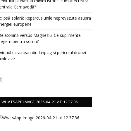
ebitului Dunării la minim istoric: cum afectează
entrala Cernavodă?
clipsă solară: Repercusiunile neprevăzute asupra
nergiei europene
elatonină versus Magneziu: Ce suplimente
legem pentru somn?
vionul ucrainean din Leipzig și pericolul dronei
xplozive
WHATSAPP IMAGE 2026-04-21 AT 12.37.36