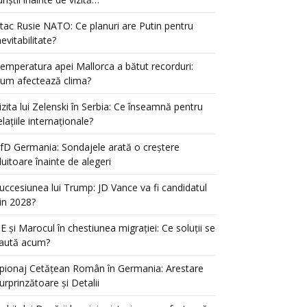
tac Rusie NATO: Ce planuri are Putin pentru
nevitabilitate?
emperatura apei Mallorca a bătut recorduri:
um afectează clima?
izita lui Zelenski în Serbia: Ce înseamnă pentru
elațiile internaționale?
fD Germania: Sondajele arată o creștere
luitoare înainte de alegeri
uccesiunea lui Trump: JD Vance va fi candidatul
in 2028?
E și Marocul în chestiunea migrației: Ce soluții se
aută acum?
pionaj Cetățean Român în Germania: Arestare
urprinzătoare și Detalii