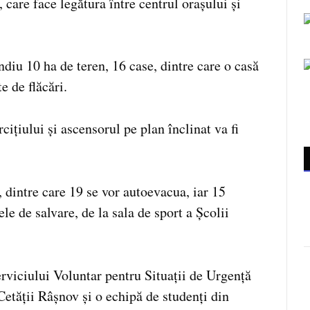
, care face legătura între centrul orașului și
endiu 10 ha de teren, 16 case, dintre care o casă
e de flăcări.
ițiului și ascensorul pe plan înclinat va fi
, dintre care 19 se vor autoevacua, iar 15
le de salvare, de la sala de sport a Școlii
erviciului Voluntar pentru Situații de Urgență
etății Râșnov și o echipă de studenți din