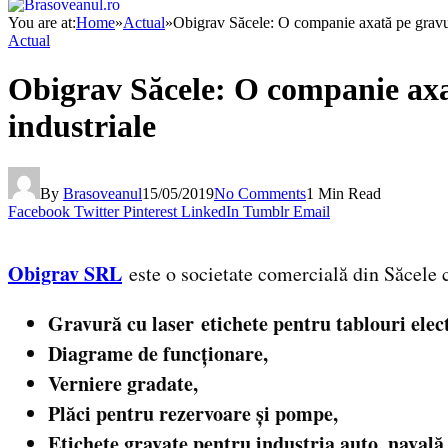
You are at:
Home
»
Actual
»
Obigrav Săcele: O companie axată pe gravură
Actual
Obigrav Săcele: O companie axat
industriale
By
Brasoveanul
15/05/2019
No Comments
1 Min Read
Facebook
Twitter
Pinterest
LinkedIn
Tumblr
Email
Obigrav SRL
este o societate comercială din Săcele 
Gravură cu laser
etichete pentru tablouri elect
Diagrame de funcționare,
Verniere gradate,
Plăci pentru rezervoare și pompe,
Etichete gravate pentru industria auto, navală 