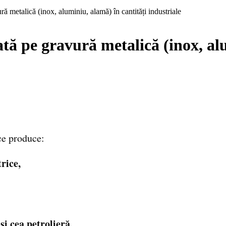
 metalică (inox, aluminiu, alamă) în cantități industriale
ă pe gravură metalică (inox, alu
ce produce:
rice,
și cea petrolieră,