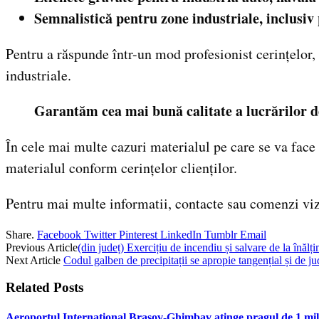
Semnalistică pentru zone industriale, inclusiv
Pentru a răspunde într-un mod profesionist cerințelor
industriale.
Garantăm cea mai bună calitate a lucrărilor de
În cele mai multe cazuri materialul pe care se va fac
materialul conform cerințelor clienților.
Pentru mai multe informatii, contacte sau comenzi viz
Share.
Facebook
Twitter
Pinterest
LinkedIn
Tumblr
Email
Previous Article
(din județ) Exercițiu de incendiu și salvare de la înălț
Next Article
Codul galben de precipitații se apropie tangențial și de j
Related
Posts
Aeroportul Internațional Brașov‑Ghimbav atinge pragul de 1 mili