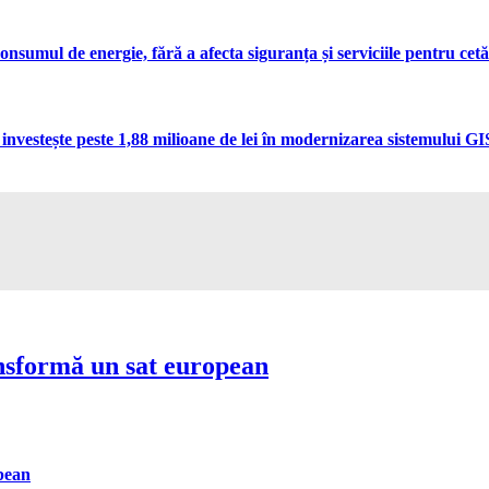
umul de energie, fără a afecta siguranța și serviciile pentru cetă
vestește peste 1,88 milioane de lei în modernizarea sistemului GIS 
nsformă un sat european
pean