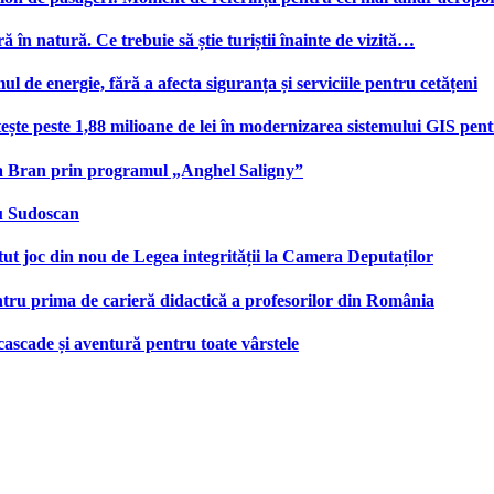
ă în natură. Ce trebuie să știe turiștii înainte de vizită…
e energie, fără a afecta siguranța și serviciile pentru cetățeni
te peste 1,88 milioane de lei în modernizarea sistemului GIS pentru
na Bran prin programul „Anghel Saligny”
cu Sudoscan
 joc din nou de Legea integrității la Camera Deputaților
tru prima de carieră didactică a profesorilor din România
 cascade și aventură pentru toate vârstele