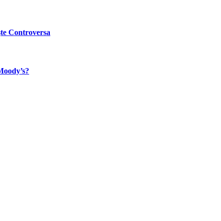
ște Controversa
 Moody’s?