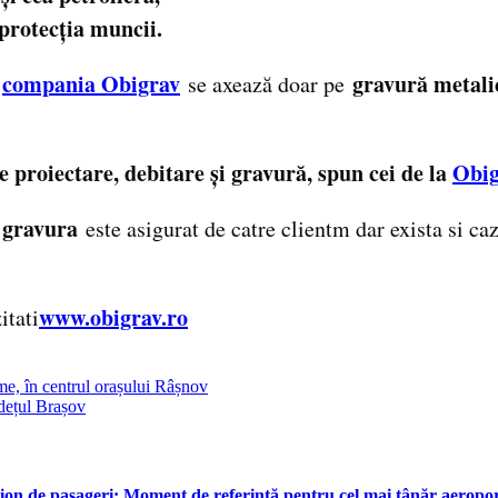
 protecția muncii.
compania Obigrav
gravură metali
,
se axează doar pe
 proiectare, debitare și gravură, spun cei de la
Obig
gravura
e
este asigurat de catre clientm dar exista si ca
www.obigrav.ro
itati
ime, în centrul orașului Râșnov
udețul Brașov
on de pasageri: Moment de referință pentru cel mai tânăr aeroport