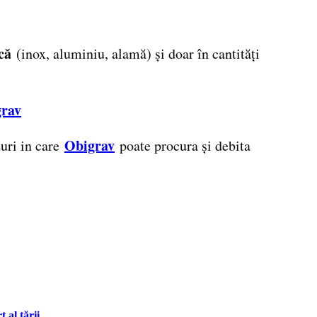
că
(inox, aluminiu, alamă) și doar în cantități
rav
Obigrav
zuri in care
poate procura și debita
 al țării