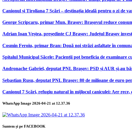
Canionul și Tiroliana 7 Scări – destinația ideală pentru o zi de var
George Scripcaru, primar Mun. Brașov: Brașovul reduce consumul d
Adrian Ioan Veștea, președinte CJ Brașov: Județul Brașov investeș
Cosmin Feroiu, primar Bran: Două noi străzi asfaltate în comu
Spitalul Municipal Săcele: Pacienții pot beneficia de examinare 
Andronache Gabriel, deputat PNL Brașov: PSD și AUR și-au bătut
Sebastian Rusu, deputat PNL Brașov: 80 de milioane de euro pen
Canionul 7 Scări, refugiu natural în mijlocul caniculei: Aer rece,
WhatsApp Image 2026-04-21 at 12.37.36
Suntem și pe FACEBOOK