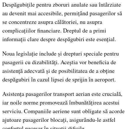
Despăgubițile pentru zboruri anulate sau întârziate
au devenit mai accesibile, permițând pasagerilor să
se concentreze asupra călătoriei, nu asupra
complicațiilor financiare. Dreptul de a primi
informații clare despre despăgubiri este esențial.
Noua legislație include și drepturi speciale pentru
pasagerii cu dizabilități. Aceștia vor beneficia de
asistență adecvată și de posibilitatea de a obține
despăgubiri în cazul lipsei de sprijin în aeroport.
Asistența pasagerilor transport aerian este crucială,
iar noile norme promovează îmbunătățirea acestui
serviciu. Companiile aeriene sunt obligate să acorde
ajutoare pasagerilor blocați, asigurându-le astfel
confortul necesar în situații dificile.