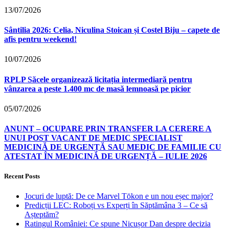
13/07/2026
Sântilia 2026: Celia, Niculina Stoican și Costel Biju – capete de
afis pentru weekend!
10/07/2026
RPLP Săcele organizează licitația intermediară pentru
vânzarea a peste 1.400 mc de masă lemnoasă pe picior
05/07/2026
ANUNȚ – OCUPARE PRIN TRANSFER LA CERERE A
UNUI POST VACANT DE MEDIC SPECIALIST
MEDICINĂ DE URGENȚĂ SAU MEDIC DE FAMILIE CU
ATESTAT ÎN MEDICINĂ DE URGENȚĂ – IULIE 2026
Recent Posts
Jocuri de luptă: De ce Marvel Tōkon e un nou eșec major?
Predicții LEC: Roboți vs Experți în Săptămâna 3 – Ce să
Așteptăm?
Ratingul României: Ce spune Nicușor Dan despre decizia