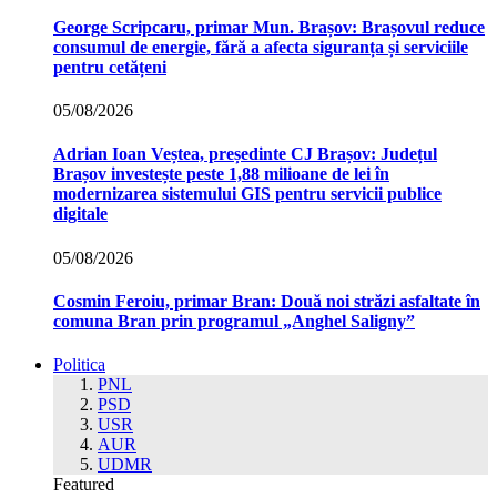
George Scripcaru, primar Mun. Brașov: Brașovul reduce
consumul de energie, fără a afecta siguranța și serviciile
pentru cetățeni
05/08/2026
Adrian Ioan Veștea, președinte CJ Brașov: Județul
Brașov investește peste 1,88 milioane de lei în
modernizarea sistemului GIS pentru servicii publice
digitale
05/08/2026
Cosmin Feroiu, primar Bran: Două noi străzi asfaltate în
comuna Bran prin programul „Anghel Saligny”
Politica
PNL
PSD
USR
AUR
UDMR
Featured