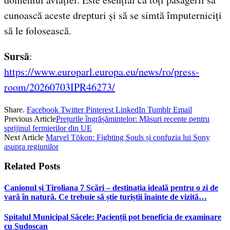
cunoască aceste drepturi și să se simtă împuterniciți
să le folosească.
Sursă
:
https://www.europarl.europa.eu/news/ro/press-
room/20260703IPR46273/
Share.
Facebook
Twitter
Pinterest
LinkedIn
Tumblr
Email
Previous Article
Prețurile îngrășămintelor: Măsuri recente pentru
sprijinul fermierilor din UE
Next Article
Marvel Tōkon: Fighting Souls și confuzia lui Sony
asupra regiunilor
Related
Posts
Canionul și Tiroliana 7 Scări – destinația ideală pentru o zi de
vară în natură. Ce trebuie să știe turiștii înainte de vizită…
Spitalul Municipal Săcele: Pacienții pot beneficia de examinare
cu Sudoscan