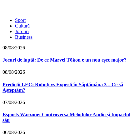
Sport
Cultură
Job-uri
Business
08/08/2026
Jocuri de luptă: De ce Marvel Tōkon e un nou eșec major?
08/08/2026
Predicții LEC: Roboți vs Experți în Săptămâna 3 – Ce să
Așteptăm?
07/08/2026
Esports Warzone: Controversa Melodiilor Audio și Impactul
său
06/08/2026