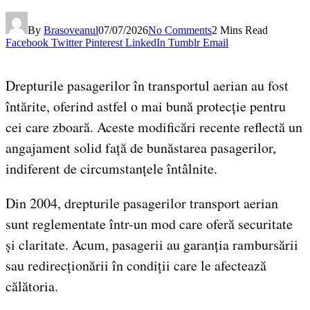
By
Brasoveanul
07/07/2026
No Comments
2 Mins Read
Facebook
Twitter
Pinterest
LinkedIn
Tumblr
Email
Drepturile pasagerilor în transportul aerian au fost
întărite, oferind astfel o mai bună protecție pentru
cei care zboară. Aceste modificări recente reflectă un
angajament solid față de bunăstarea pasagerilor,
indiferent de circumstanțele întâlnite.
Din 2004, drepturile pasagerilor transport aerian
sunt reglementate într-un mod care oferă securitate
și claritate. Acum, pasagerii au garanția rambursării
sau redirecționării în condiții care le afectează
călătoria.