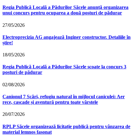
Regia Publică Locală a Pădurilor Săcele anunță organizarea
unui concurs pentru ocuparea a două posturi de pădurar
27/05/2026
Electroprecizia AG angajează Inginer constructor. Detaliile în
știre!
18/05/2026
Regia Publică Locală a Pădurilor Săcele scoate la concurs 3
posturi de pădurar
02/08/2026
Canionul 7 Scări, refugiu natural în mijlocul caniculei: Aer
rece, cascade și aventură pentru toate vârstele
20/07/2026
RPLP Săcele organizează licitație publică pentru vânzarea de
material lemnos fasonat