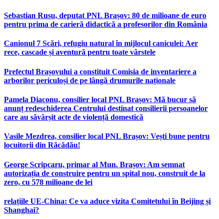
Sebastian Rusu, deputat PNL Brașov: 80 de milioane de euro
pentru prima de carieră didactică a profesorilor din România
Canionul 7 Scări, refugiu natural în mijlocul caniculei: Aer
rece, cascade și aventură pentru toate vârstele
Prefectul Brașovului a constituit Comisia de inventariere a
arborilor periculoși de pe lângă drumurile naționale
Pamela Diaconu, consilier local PNL Brașov: Mă bucur să
anunț redeschiderea Centrului destinat consilierii persoanelor
care au săvârșit acte de violență domestică
Vasile Mezdrea, consilier local PNL Brașov: Vești bune pentru
locuitorii din Răcădău!
George Scripcaru, primar al Mun. Brașov: Am semnat
autorizația de construire pentru un spital nou, construit de la
zero, cu 578 milioane de lei
relațiile UE-China: Ce va aduce vizita Comitetului în Beijing și
Shanghai?