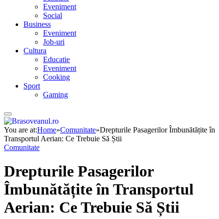
Eveniment
Social
Business
Eveniment
Job-uri
Cultura
Educatie
Eveniment
Cooking
Sport
Gaming
You are at:
Home
»
Comunitate
»
Drepturile Pasagerilor Îmbunătățite în
Transportul Aerian: Ce Trebuie Să Știi
Comunitate
Drepturile Pasagerilor
Îmbunătățite în Transportul
Aerian: Ce Trebuie Să Știi