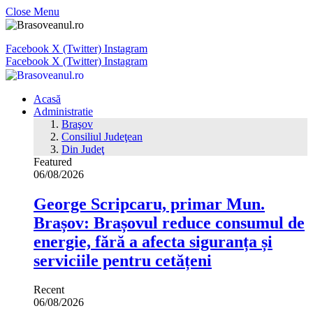
Close Menu
Facebook
X (Twitter)
Instagram
Facebook
X (Twitter)
Instagram
Acasă
Administratie
Braşov
Consiliul Judeţean
Din Judeţ
Featured
06/08/2026
George Scripcaru, primar Mun.
Brașov: Brașovul reduce consumul de
energie, fără a afecta siguranța și
serviciile pentru cetățeni
Recent
06/08/2026