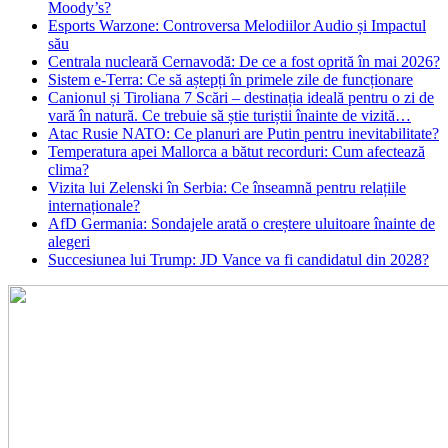
Moody’s?
Esports Warzone: Controversa Melodiilor Audio și Impactul
său
Centrala nucleară Cernavodă: De ce a fost oprită în mai 2026?
Sistem e-Terra: Ce să aștepți în primele zile de funcționare
Canionul și Tiroliana 7 Scări – destinația ideală pentru o zi de
vară în natură. Ce trebuie să știe turiștii înainte de vizită…
Atac Rusie NATO: Ce planuri are Putin pentru inevitabilitate?
Temperatura apei Mallorca a bătut recorduri: Cum afectează
clima?
Vizita lui Zelenski în Serbia: Ce înseamnă pentru relațiile
internaționale?
AfD Germania: Sondajele arată o creștere uluitoare înainte de
alegeri
Succesiunea lui Trump: JD Vance va fi candidatul din 2028?