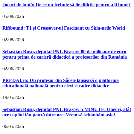
Jocuri de luptă: De ce nu trebuie să fie dificile pentru a fi bune?
05/08/2026
Riftbound: T1 și Crossover-ul Fascinant cu Skin-urile World
02/08/2026
Sebastian Rusu, deputat PNL Brașov: 80 de milioane de euro
pentru prima de carieră didactică a profesorilor din România
02/06/2026
PREDAI.ro: Un profesor din Săcele lansează o platformă
educațională națională pentru elevi și cadre didactice
19/05/2026
Sebastian Rusu, deputat PNL Brașov: 5 MINUTE. Uneori, atât
are copilul tău pauză între ore. Vrem să schimbăm asta!
06/05/2026