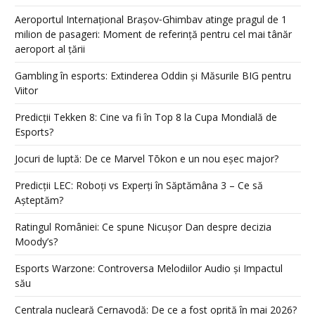
Aeroportul Internațional Brașov‑Ghimbav atinge pragul de 1
milion de pasageri: Moment de referință pentru cel mai tânăr
aeroport al țării
Gambling în esports: Extinderea Oddin și Măsurile BIG pentru
Viitor
Predicții Tekken 8: Cine va fi în Top 8 la Cupa Mondială de
Esports?
Jocuri de luptă: De ce Marvel Tōkon e un nou eșec major?
Predicții LEC: Roboți vs Experți în Săptămâna 3 – Ce să
Așteptăm?
Ratingul României: Ce spune Nicușor Dan despre decizia
Moody’s?
Esports Warzone: Controversa Melodiilor Audio și Impactul
său
Centrala nucleară Cernavodă: De ce a fost oprită în mai 2026?