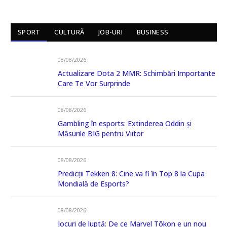
SPORT
CULTURĂ
JOB-URI
BUSINESS
08/08/2026
Actualizare Dota 2 MMR: Schimbări Importante
Care Te Vor Surprinde
08/08/2026
Gambling în esports: Extinderea Oddin și
Măsurile BIG pentru Viitor
08/08/2026
Predicții Tekken 8: Cine va fi în Top 8 la Cupa
Mondială de Esports?
08/08/2026
Jocuri de luptă: De ce Marvel Tōkon e un nou