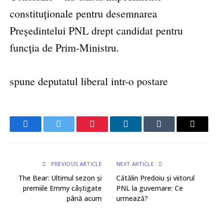
constituționale pentru desemnarea
Președintelui PNL drept candidat pentru
funcția de Prim-Ministru.
spune deputatul liberal intr-o postare
Facebook
Twitter
Pinterest
LinkedIn
Tumblr
Email
PREVIOUS ARTICLE
NEXT ARTICLE
The Bear: Ultimul sezon și
Cătălin Predoiu și viitorul
premiile Emmy câștigate
PNL la guvernare: Ce
până acum
urmează?