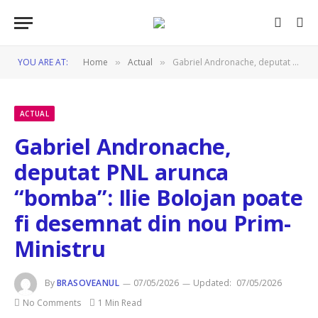
YOU ARE AT:
Home
Actual
Gabriel Andronache, deputat PNL arunca “bomba”: Ilie Bolojan poate fi desemnat din nou Prim-Ministru
»
»
ACTUAL
Gabriel Andronache,
deputat PNL arunca
“bomba”: Ilie Bolojan poate
fi desemnat din nou Prim-
Ministru
By
BRASOVEANUL
07/05/2026
Updated:
07/05/2026
No Comments
1 Min Read