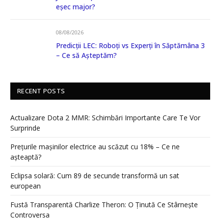
eșec major?
08/08/2026
Predicții LEC: Roboți vs Experți în Săptămâna 3
– Ce să Așteptăm?
RECENT POSTS
Actualizare Dota 2 MMR: Schimbări Importante Care Te Vor
Surprinde
Prețurile mașinilor electrice au scăzut cu 18% – Ce ne
așteaptă?
Eclipsa solară: Cum 89 de secunde transformă un sat
european
Fustă Transparentă Charlize Theron: O Ținută Ce Stârnește
Controversa