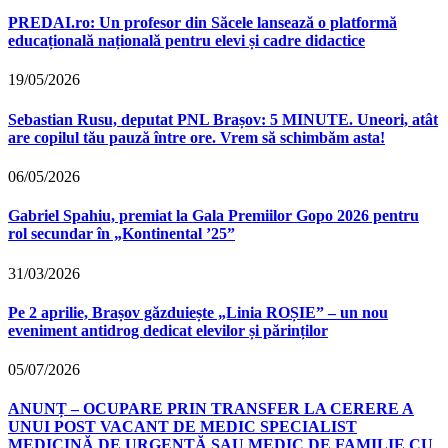
PREDAI.ro: Un profesor din Săcele lansează o platformă
educațională națională pentru elevi și cadre didactice
19/05/2026
Sebastian Rusu, deputat PNL Brașov: 5 MINUTE. Uneori, atât
are copilul tău pauză între ore. Vrem să schimbăm asta!
06/05/2026
Gabriel Spahiu, premiat la Gala Premiilor Gopo 2026 pentru
rol secundar în „Kontinental ’25”
31/03/2026
Pe 2 aprilie, Brașov găzduiește „Linia ROȘIE” – un nou
eveniment antidrog dedicat elevilor și părinților
05/07/2026
ANUNȚ – OCUPARE PRIN TRANSFER LA CERERE A
UNUI POST VACANT DE MEDIC SPECIALIST
MEDICINĂ DE URGENȚĂ SAU MEDIC DE FAMILIE CU