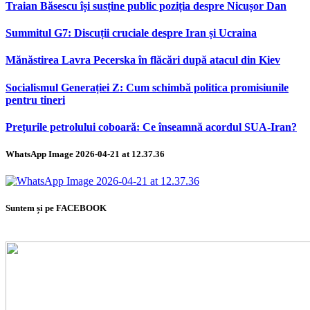
Traian Băsescu își susține public poziția despre Nicușor Dan
Summitul G7: Discuții cruciale despre Iran și Ucraina
Mănăstirea Lavra Pecerska în flăcări după atacul din Kiev
Socialismul Generației Z: Cum schimbă politica promisiunile
pentru tineri
Prețurile petrolului coboară: Ce înseamnă acordul SUA-Iran?
WhatsApp Image 2026-04-21 at 12.37.36
Suntem și pe FACEBOOK