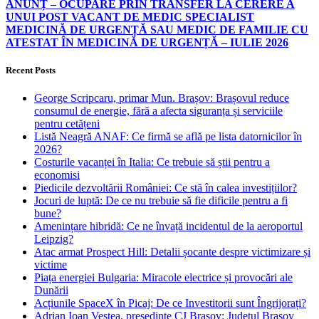
ANUNȚ – OCUPARE PRIN TRANSFER LA CERERE A
UNUI POST VACANT DE MEDIC SPECIALIST
MEDICINĂ DE URGENȚĂ SAU MEDIC DE FAMILIE CU
ATESTAT ÎN MEDICINĂ DE URGENȚĂ – IULIE 2026
Recent Posts
George Scripcaru, primar Mun. Brașov: Brașovul reduce
consumul de energie, fără a afecta siguranța și serviciile
pentru cetățeni
Listă Neagră ANAF: Ce firmă se află pe lista datornicilor în
2026?
Costurile vacanței în Italia: Ce trebuie să știi pentru a
economisi
Piedicile dezvoltării României: Ce stă în calea investițiilor?
Jocuri de luptă: De ce nu trebuie să fie dificile pentru a fi
bune?
Amenințare hibridă: Ce ne învață incidentul de la aeroportul
Leipzig?
Atac armat Prospect Hill: Detalii șocante despre victimizare și
victime
Piața energiei Bulgaria: Miracole electrice și provocări ale
Dunării
Acțiunile SpaceX în Picaj: De ce Investitorii sunt Îngrijorați?
Adrian Ioan Veștea, președinte CJ Brașov: Județul Brașov