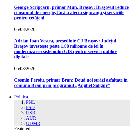
George Scripcaru, primar Mun. Brașov: Brașovul reduce
consumul de energie, fără a afecta siguranța și serviciile
pentru cetățeni
05/08/2026
Adrian Ioan Veștea, președinte CJ Brașov: Județul
Brașov investește peste 1,88 milioane de lei în
modernizarea sistemului GIS pentru servicii publice
digitale
05/08/2026
Cosmin Feroiu, primar Bran: Două noi străzi asfaltate în
comuna Bran prin programul „Anghel Saligny”
Politica
PNL
PSD
USR
AUR
UDMR
Featured