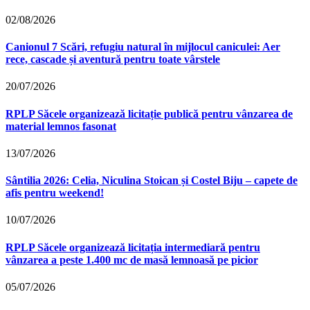
02/08/2026
Canionul 7 Scări, refugiu natural în mijlocul caniculei: Aer
rece, cascade și aventură pentru toate vârstele
20/07/2026
RPLP Săcele organizează licitație publică pentru vânzarea de
material lemnos fasonat
13/07/2026
Sântilia 2026: Celia, Niculina Stoican și Costel Biju – capete de
afis pentru weekend!
10/07/2026
RPLP Săcele organizează licitația intermediară pentru
vânzarea a peste 1.400 mc de masă lemnoasă pe picior
05/07/2026