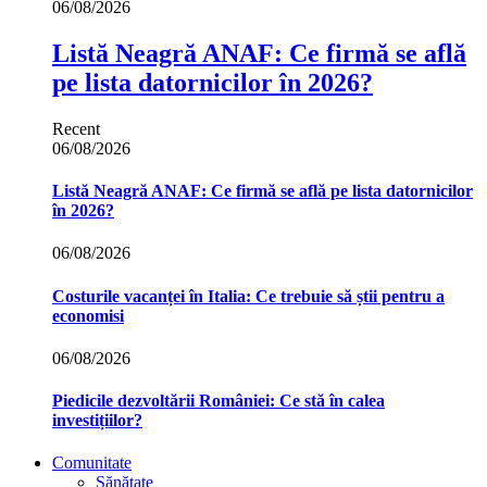
06/08/2026
Listă Neagră ANAF: Ce firmă se află
pe lista datornicilor în 2026?
Recent
06/08/2026
Listă Neagră ANAF: Ce firmă se află pe lista datornicilor
în 2026?
06/08/2026
Costurile vacanței în Italia: Ce trebuie să știi pentru a
economisi
06/08/2026
Piedicile dezvoltării României: Ce stă în calea
investițiilor?
Comunitate
Sănătate