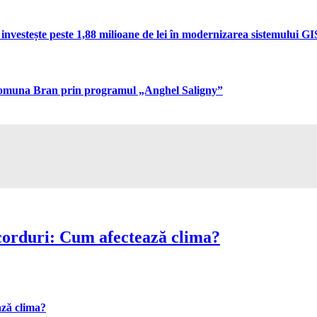
vestește peste 1,88 milioane de lei în modernizarea sistemului GIS 
n comuna Bran prin programul „Anghel Saligny”
corduri: Cum afectează clima?
ază clima?