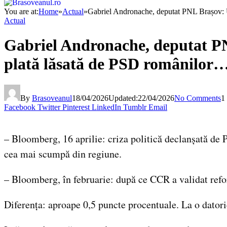
You are at:
Home
»
Actual
»
Gabriel Andronache, deputat PNL Brașov: Un
Actual
Gabriel Andronache, deputat PNL
plată lăsată de PSD românilor
By
Brasoveanul
18/04/2026
Updated:
22/04/2026
No Comments
1
Facebook
Twitter
Pinterest
LinkedIn
Tumblr
Email
– Bloomberg, 16 aprilie: criza politică declanșată de
cea mai scumpă din regiune.
– Bloomberg, în februarie: după ce CCR a validat refo
Diferența: aproape 0,5 puncte procentuale. La o datori