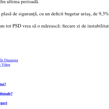
 din ultima perioadă.
plasă de siguranță, cu un deficit bugetar uriaș, de 9,3%
um tot PSD vrea să o mărească: fiecare zi de instabilit
 în Diaspora
 Viitor
ima?
ționale?
egeri