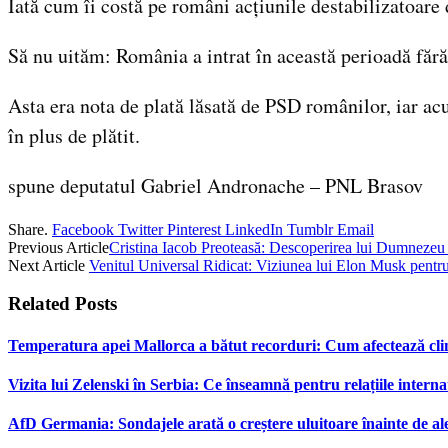
Iată cum îi costă pe români acțiunile destabilizatoare
Să nu uităm: România a intrat în această perioadă fără 
Asta era nota de plată lăsată de PSD românilor, iar ac
în plus de plătit.
spune deputatul Gabriel Andronache – PNL Brasov
Share.
Facebook
Twitter
Pinterest
LinkedIn
Tumblr
Email
Previous Article
Cristina Iacob Preoteasă: Descoperirea lui Dumnezeu
Next Article
Venitul Universal Ridicat: Viziunea lui Elon Musk pentru
Related
Posts
Temperatura apei Mallorca a bătut recorduri: Cum afectează cl
Vizita lui Zelenski în Serbia: Ce înseamnă pentru relațiile interna
AfD Germania: Sondajele arată o creștere uluitoare înainte de al