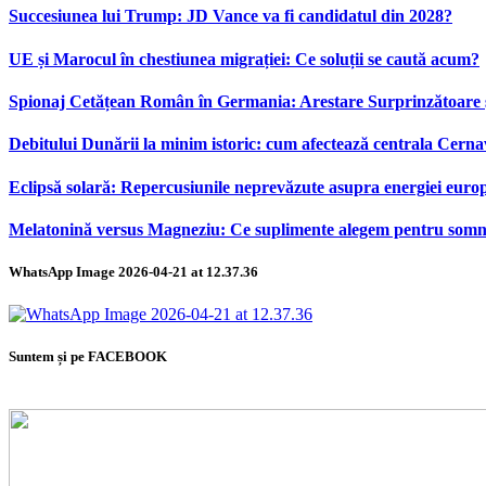
Succesiunea lui Trump: JD Vance va fi candidatul din 2028?
UE și Marocul în chestiunea migrației: Ce soluții se caută acum?
Spionaj Cetățean Român în Germania: Arestare Surprinzătoare ș
Debitului Dunării la minim istoric: cum afectează centrala Cern
Eclipsă solară: Repercusiunile neprevăzute asupra energiei euro
Melatonină versus Magneziu: Ce suplimente alegem pentru som
WhatsApp Image 2026-04-21 at 12.37.36
Suntem și pe FACEBOOK