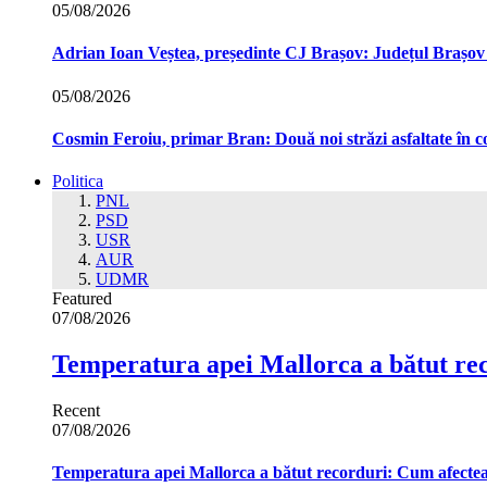
05/08/2026
Adrian Ioan Veștea, președinte CJ Brașov: Județul Brașov in
05/08/2026
Cosmin Feroiu, primar Bran: Două noi străzi asfaltate î
Politica
PNL
PSD
USR
AUR
UDMR
Featured
07/08/2026
Temperatura apei Mallorca a bătut re
Recent
07/08/2026
Temperatura apei Mallorca a bătut recorduri: Cum afecte