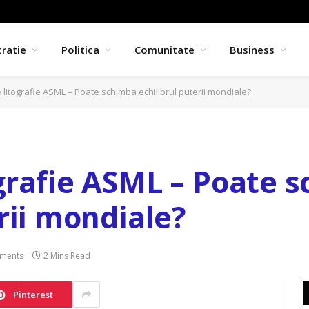
ratie
Politica
Comunitate
Business
litografie ASML – Poate schimba echilibrul puterii mondiale?
grafie ASML – Poate 
rii mondiale?
ments
2 Mins Read
Pinterest