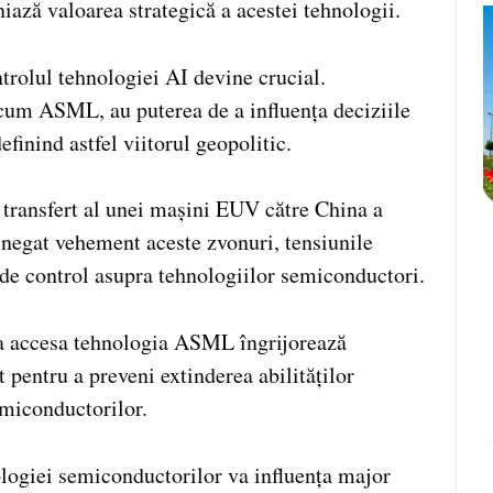
iază valoarea strategică a acestei tehnologii.
ntrolul tehnologiei AI devine crucial.
ecum ASML, au puterea de a influența deciziile
finind astfel viitorul geopolitic.
 transfert al unei mașini EUV către China a
 negat vehement aceste zvonuri, tensiunile
 de control asupra tehnologiilor semiconductori.
ea accesa tehnologia ASML îngrijorează
pentru a preveni extinderea abilităților
emiconductorilor.
ologiei semiconductorilor va influența major