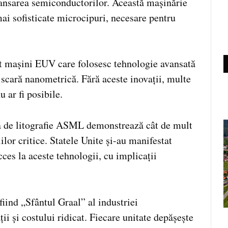
vansarea semiconductorilor. Această mașinărie
mai sofisticate microcipuri, necesare pentru
 mașini EUV care folosesc tehnologie avansată
 scară nanometrică. Fără aceste inovații, multe
 ar fi posibile.
a de litografie ASML demonstrează cât de mult
lor critice. Statele Unite și-au manifestat
cces la aceste tehnologii, cu implicații
iind „Sfântul Graal” al industriei
ii și costului ridicat. Fiecare unitate depășește