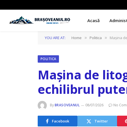
Acasă
Administ
YOU ARE AT:
Home
Politica
Mașina de 
»
»
POLITICA
Mașina de lito
echilibrul pute
By
BRASOVEANUL
08/07/2026
No Com
Facebook
Twitter