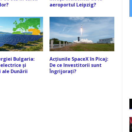
lor?
aeroportul Leipzig?
rgiei Bulgaria:
Acțiunile SpaceX în Picaj:
electrice și
De ce Investitorii sunt
 ale Dunării
Îngrijorați?