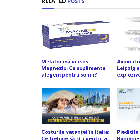
RELATED
POSTS
Melatonină versus
Avionul 
Magneziu: Ce suplimente
Leipzig ș
alegem pentru somn?
exploziv
Costurile vacanței în Italia:
Piedicile
Ce trebuie să știi pentru a
României: