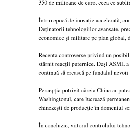
350 de milioane de euro, ceea ce sublin
Într-o epocă de inovație accelerată, co
Deținatorii tehnologiilor avansate, pr
economice și militare pe plan global, de
Recenta controverse privind un posibil
stârnit reacții puternice. Deși ASML a
continuă să crească pe fundalul nevoii
Percepția potrivit căreia China ar put
Washingtonul, care lucrează permanent 
chinezești de producție în domeniul s
În concluzie, viitorul controlului tehn