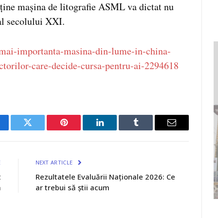
eține mașina de litografie ASML va dictat nu
al secolului XXI.
a-mai-importanta-masina-din-lume-in-china-
ctorilor-care-decide-cursa-pentru-ai-2294618
cebook
Twitter
Pinterest
LinkedIn
Tumblr
Email
E
NEXT ARTICLE
t
Rezultatele Evaluării Naționale 2026: Ce
a
ar trebui să știi acum