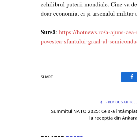
echilibrul puterii mondiale. Cine va d
doar economia, ci și arsenalul militar 
Sursă
:
https://hotnews.ro/a-ajuns-ce
povestea-sfantului-graal-al-semicondu
SHARE.
Fa
PREVIOUS ARTICL
Summitul NATO 2025: Ce s-a întâmpla
la recepția din Ankar