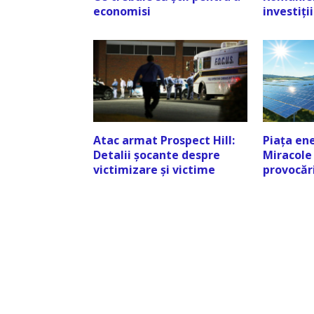
economisi
investiții
Atac armat Prospect Hill:
Piața ene
Detalii șocante despre
Miracole 
victimizare și victime
provocări