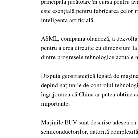
principala jucătoare în cursa pentru a
este esențială pentru fabricarea celor 
inteligența artificială.
ASML, compania olandeză, a dezvoltat
pentru a crea circuite cu dimensiuni la
dintre progresele tehnologice actuale nu
Disputa geostrategică legată de mașin
depind națiunile de controlul tehnologii
îngrijorarea că China ar putea obține a
importante.
Mașinile EUV sunt descrise adesea ca f
semiconductorilor, datorită complexităț