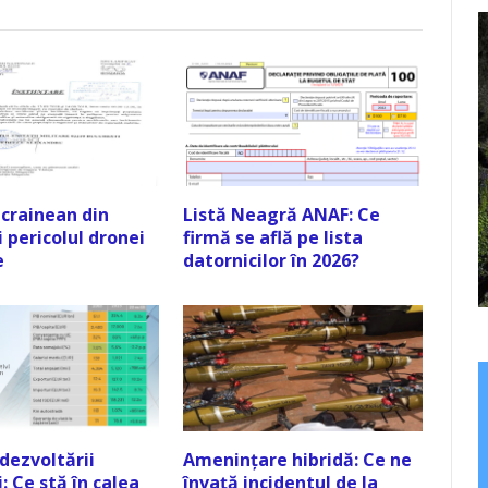
ucrainean din
Listă Neagră ANAF: Ce
i pericolul dronei
firmă se află pe lista
e
datornicilor în 2026?
 dezvoltării
Amenințare hibridă: Ce ne
 Ce stă în calea
învață incidentul de la