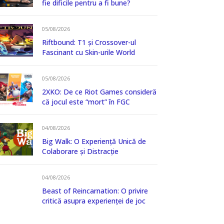
fie dificile pentru a fi bune?
05/08/2026
Riftbound: T1 și Crossover-ul
Fascinant cu Skin-urile World
05/08/2026
2XKO: De ce Riot Games consideră
că jocul este “mort” în FGC
04/08/2026
Big Walk: O Experiență Unică de
Colaborare și Distracție
04/08/2026
Beast of Reincarnation: O privire
critică asupra experienței de joc