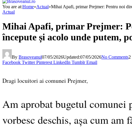
You are at:
Home
»
Actual
»
Mihai Apafi, primar Prejmer: Pentru noi dir
Actual
Mihai Apafi, primar Prejmer: Pe
începute și acolo unde putem, po
By
Brasoveanul
07/05/2026
Updated:
07/05/2026
No Comments
2
Facebook
Twitter
Pinterest
LinkedIn
Tumblr
Email
Dragi locuitori ai comunei Prejmer,
Am aprobat bugetul comunei pe
vorbesc deschis, așa cum am f