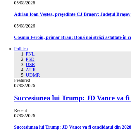
05/08/2026
Adrian Ioan Veștea, președinte CJ Brașov: Județul Brașov in
05/08/2026
Cosmin Feroiu, primar Bran: Două noi străzi asfaltate î
Politica
PNL
PSD
USR
AUR
UDMR
Featured
07/08/2026
Succesiunea lui Trump: JD Vance va fi
Recent
07/08/2026
Succesiunea lui Trump: JD Vance va fi candidatul din 202