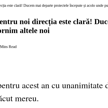
ecția este clară! Ducem mai departe proiectele începute și acolo unde pu
ntru noi direcția este clară! Du
rnim altele noi
 Mins Read
ntru acest an cu unanimitate de
ăcut mereu.