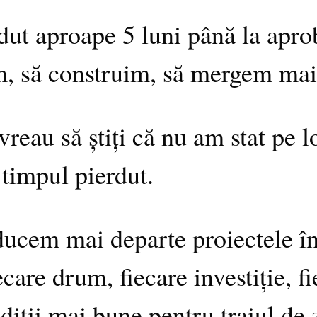
rdut aproape 5 luni până la apro
ăm, să construim, să mergem mai
 vreau să știți că nu am stat pe 
 timpul pierdut.
: ducem mai departe proiectele 
ecare drum, fiecare investiție, 
iții mai bune pentru traiul de z