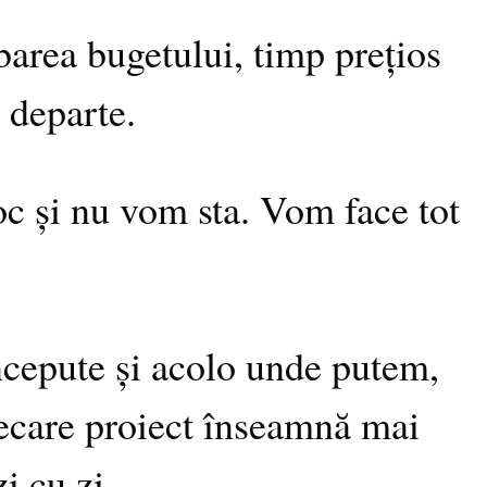
barea bugetului, timp prețios
 departe.
loc și nu vom sta. Vom face tot
începute și acolo unde putem,
fiecare proiect înseamnă mai
i cu zi.