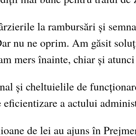
rzierile la rambursări și semna
Dar nu ne oprim. Am găsit soluți
 am mers înainte, chiar și atunci
al și cheltuielile de funcționar
 eficientizare a actului administ
lioane de lei au ajuns în Prejm