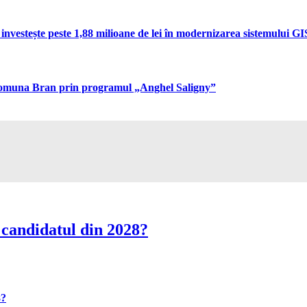
vestește peste 1,88 milioane de lei în modernizarea sistemului GIS 
n comuna Bran prin programul „Anghel Saligny”
 candidatul din 2028?
8?