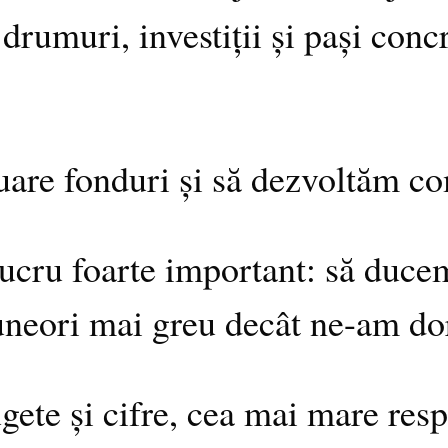
drumuri, investiții și pași conc
uare fonduri și să dezvoltăm c
cru foarte important: să ducem 
 uneori mai greu decât ne-am do
gete și cifre, cea mai mare resp