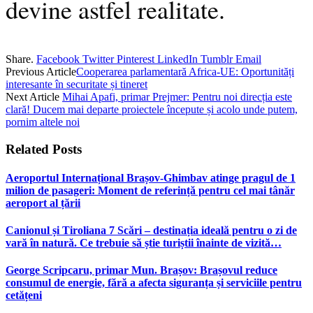
devine astfel realitate.
Share.
Facebook
Twitter
Pinterest
LinkedIn
Tumblr
Email
Previous Article
Cooperarea parlamentară Africa-UE: Oportunități
interesante în securitate și tineret
Next Article
Mihai Apafi, primar Prejmer: Pentru noi direcția este
clară! Ducem mai departe proiectele începute și acolo unde putem,
pornim altele noi
Related
Posts
Aeroportul Internațional Brașov‑Ghimbav atinge pragul de 1
milion de pasageri: Moment de referință pentru cel mai tânăr
aeroport al țării
Canionul și Tiroliana 7 Scări – destinația ideală pentru o zi de
vară în natură. Ce trebuie să știe turiștii înainte de vizită…
George Scripcaru, primar Mun. Brașov: Brașovul reduce
consumul de energie, fără a afecta siguranța și serviciile pentru
cetățeni