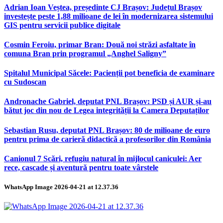
Adrian Ioan Veștea, președinte CJ Brașov: Județul Brașov
investește peste 1,88 milioane de lei în modernizarea sistemului
GIS pentru servicii publice digitale
Cosmin Feroiu, primar Bran: Două noi străzi asfaltate în
comuna Bran prin programul „Anghel Saligny”
Spitalul Municipal Săcele: Pacienții pot beneficia de examinare
cu Sudoscan
Andronache Gabriel, deputat PNL Brașov: PSD și AUR și-au
bătut joc din nou de Legea integrității la Camera Deputaților
Sebastian Rusu, deputat PNL Brașov: 80 de milioane de euro
pentru prima de carieră didactică a profesorilor din România
Canionul 7 Scări, refugiu natural în mijlocul caniculei: Aer
rece, cascade și aventură pentru toate vârstele
WhatsApp Image 2026-04-21 at 12.37.36