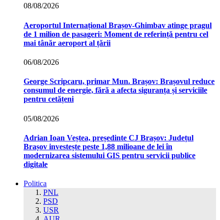
08/08/2026
Aeroportul Internațional Brașov‑Ghimbav atinge pragul
de 1 milion de pasageri: Moment de referință pentru cel
mai tânăr aeroport al țării
06/08/2026
George Scripcaru, primar Mun. Brașov: Brașovul reduce
consumul de energie, fără a afecta siguranța și serviciile
pentru cetățeni
05/08/2026
Adrian Ioan Veștea, președinte CJ Brașov: Județul
Brașov investește peste 1,88 milioane de lei în
modernizarea sistemului GIS pentru servicii publice
digitale
Politica
PNL
PSD
USR
AUR