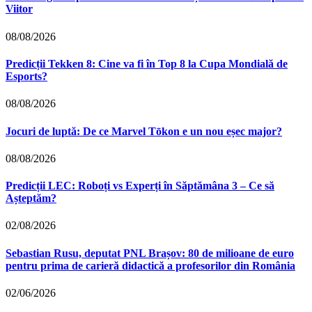
Viitor
08/08/2026
Predicții Tekken 8: Cine va fi în Top 8 la Cupa Mondială de
Esports?
08/08/2026
Jocuri de luptă: De ce Marvel Tōkon e un nou eșec major?
08/08/2026
Predicții LEC: Roboți vs Experți în Săptămâna 3 – Ce să
Așteptăm?
02/08/2026
Sebastian Rusu, deputat PNL Brașov: 80 de milioane de euro
pentru prima de carieră didactică a profesorilor din România
02/06/2026