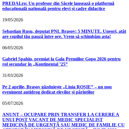
PREDAI.ro: Un profesor din Săcele lansează o platformă
educațională națională pentru elevi și cadre didactice
19/05/2026
Sebastian Rusu, deputat PNL Brașov: 5 MINUTE. Uneori, atât
are copilul tău pauză între ore. Vrem să schimbăm asta!
06/05/2026
Gabriel Spahiu, premiat la Gala Premiilor Gopo 2026 pentru
rol secundar în „Kontinental ’25”
31/03/2026
Pe 2 aprilie, Brașov găzduiește „Linia ROȘIE” – un nou
eveniment antidrog dedicat elevilor și părinților
05/07/2026
ANUNȚ – OCUPARE PRIN TRANSFER LA CERERE A
UNUI POST VACANT DE MEDIC SPECIALIST
MEDICINĂ DE URGENȚĂ SAU MEDIC DE FAMILIE CU