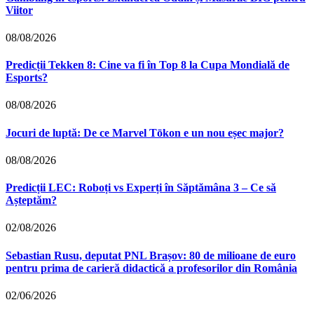
Viitor
08/08/2026
Predicții Tekken 8: Cine va fi în Top 8 la Cupa Mondială de
Esports?
08/08/2026
Jocuri de luptă: De ce Marvel Tōkon e un nou eșec major?
08/08/2026
Predicții LEC: Roboți vs Experți în Săptămâna 3 – Ce să
Așteptăm?
02/08/2026
Sebastian Rusu, deputat PNL Brașov: 80 de milioane de euro
pentru prima de carieră didactică a profesorilor din România
02/06/2026