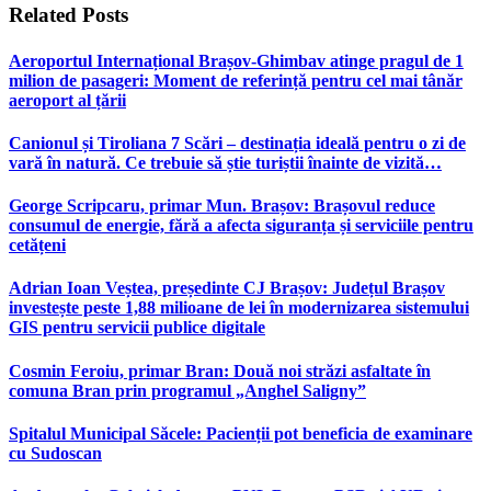
Related
Posts
Aeroportul Internațional Brașov‑Ghimbav atinge pragul de 1
milion de pasageri: Moment de referință pentru cel mai tânăr
aeroport al țării
Canionul și Tiroliana 7 Scări – destinația ideală pentru o zi de
vară în natură. Ce trebuie să știe turiștii înainte de vizită…
George Scripcaru, primar Mun. Brașov: Brașovul reduce
consumul de energie, fără a afecta siguranța și serviciile pentru
cetățeni
Adrian Ioan Veștea, președinte CJ Brașov: Județul Brașov
investește peste 1,88 milioane de lei în modernizarea sistemului
GIS pentru servicii publice digitale
Cosmin Feroiu, primar Bran: Două noi străzi asfaltate în
comuna Bran prin programul „Anghel Saligny”
Spitalul Municipal Săcele: Pacienții pot beneficia de examinare
cu Sudoscan