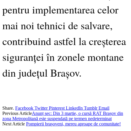
pentru implementarea celor
mai noi tehnici de salvare,
contribuind astfel la creșterea
siguranței în zonele montane
din județul Brașov.
Share.
Facebook
Twitter
Pinterest
LinkedIn
Tumblr
Email
Previous Article
Anunț sec: Din 3 martie, o cursă RAT Brașov din
zona Metropolitană este suspendată pe termen nedeterminat
Next Article
Pompierii brașoveni, mereu aproape de comunitate!