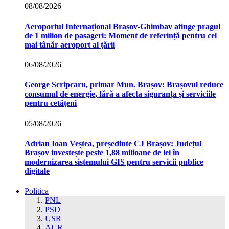
08/08/2026
Aeroportul Internațional Brașov‑Ghimbav atinge pragul
de 1 milion de pasageri: Moment de referință pentru cel
mai tânăr aeroport al țării
06/08/2026
George Scripcaru, primar Mun. Brașov: Brașovul reduce
consumul de energie, fără a afecta siguranța și serviciile
pentru cetățeni
05/08/2026
Adrian Ioan Veștea, președinte CJ Brașov: Județul
Brașov investește peste 1,88 milioane de lei în
modernizarea sistemului GIS pentru servicii publice
digitale
Politica
PNL
PSD
USR
AUR