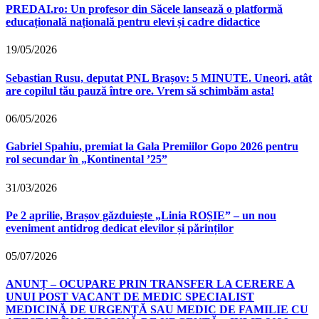
PREDAI.ro: Un profesor din Săcele lansează o platformă
educațională națională pentru elevi și cadre didactice
19/05/2026
Sebastian Rusu, deputat PNL Brașov: 5 MINUTE. Uneori, atât
are copilul tău pauză între ore. Vrem să schimbăm asta!
06/05/2026
Gabriel Spahiu, premiat la Gala Premiilor Gopo 2026 pentru
rol secundar în „Kontinental ’25”
31/03/2026
Pe 2 aprilie, Brașov găzduiește „Linia ROȘIE” – un nou
eveniment antidrog dedicat elevilor și părinților
05/07/2026
ANUNȚ – OCUPARE PRIN TRANSFER LA CERERE A
UNUI POST VACANT DE MEDIC SPECIALIST
MEDICINĂ DE URGENȚĂ SAU MEDIC DE FAMILIE CU