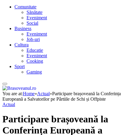
Comunitate
Sănătate
Eveniment
Social
Business
Eveniment
Job-uri
Cultura
Educatie
Eveniment
Cooking
Sport
Gaming
You are at:
Home
»
Actual
»
Participare brașoveană la Conferința
Europeană a Salvatorilor pe Pârtiile de Schi și Offpiste
Actual
Participare brașoveană la
Conferința Europeană a