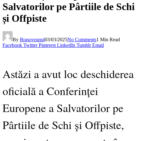
Salvatorilor pe Pârtiile de Schi
și Offpiste
By
Brasoveanul
03/03/2025
No Comments
1 Min Read
Facebook
Twitter
Pinterest
LinkedIn
Tumblr
Email
Astăzi a avut loc deschiderea
oficială a Conferinței
Europene a Salvatorilor pe
Pârtiile de Schi și Offpiste,