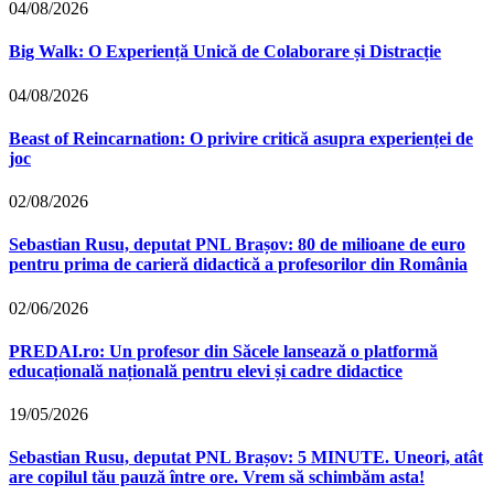
04/08/2026
Big Walk: O Experiență Unică de Colaborare și Distracție
04/08/2026
Beast of Reincarnation: O privire critică asupra experienței de
joc
02/08/2026
Sebastian Rusu, deputat PNL Brașov: 80 de milioane de euro
pentru prima de carieră didactică a profesorilor din România
02/06/2026
PREDAI.ro: Un profesor din Săcele lansează o platformă
educațională națională pentru elevi și cadre didactice
19/05/2026
Sebastian Rusu, deputat PNL Brașov: 5 MINUTE. Uneori, atât
are copilul tău pauză între ore. Vrem să schimbăm asta!