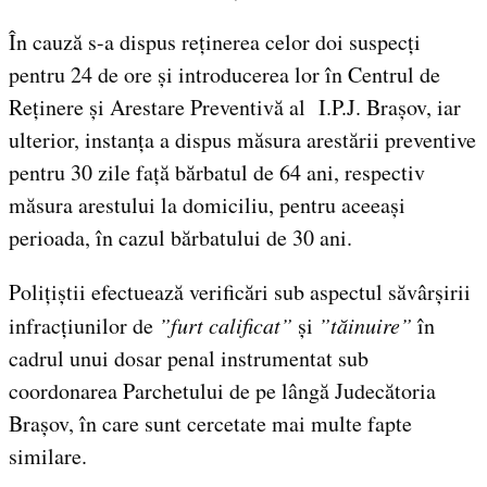
În cauză s-a dispus reținerea celor doi suspecți
pentru 24 de ore și introducerea lor în Centrul de
Reținere și Arestare Preventivă al I.P.J. Brașov, iar
ulterior, instanța a dispus măsura arestării preventive
pentru 30 zile față bărbatul de 64 ani, respectiv
măsura arestului la domiciliu, pentru aceeași
perioada, în cazul bărbatului de 30 ani.
Polițiștii efectuează verificări sub aspectul săvârșirii
infracțiunilor de
”furt calificat”
și
”tăinuire”
în
cadrul unui dosar penal instrumentat sub
coordonarea Parchetului de pe lângă Judecătoria
Brașov, în care sunt cercetate mai multe fapte
similare.