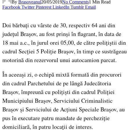
By
Brasoveanul
20/05/2019
No Comments
1 Min Read
Facebook
Twitter
Pinterest
LinkedIn
Tumblr
Email
Doi bărbați cu vârste de 30, respectiv 64 ani din
județul Brașov, au fost prinși în flagrant, în data de
18 mai a.c., în jurul orei 05,00, de către polițiștii din
cadrul Secției 5 Poliție Brașov, în timp ce sustrăgeau
motorină din rezervorul unui autocamion parcat.
În aceeași zi, o echipă mixtă formată din procurori
din cadrul Parchetului de pe lângă Judecătoria
Brașov, împreună cu polițiști din cadrul Poliției
Municipiului Brașov, Serviciului Criminalistic
Brașov și Serviciului de Acțiuni Speciale Brașov, au
pus în executare patru mandate de percheziție
domiciliară, în patru locații de interes.