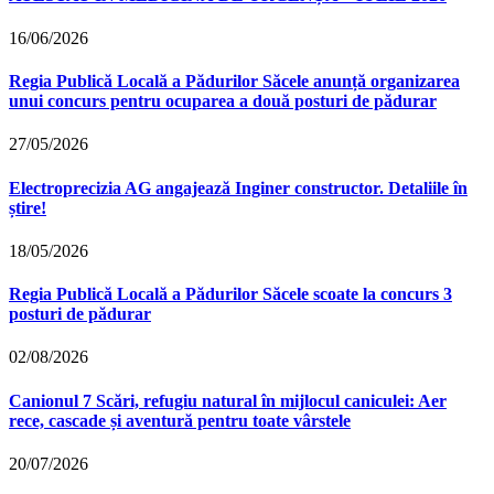
16/06/2026
Regia Publică Locală a Pădurilor Săcele anunță organizarea
unui concurs pentru ocuparea a două posturi de pădurar
27/05/2026
Electroprecizia AG angajează Inginer constructor. Detaliile în
știre!
18/05/2026
Regia Publică Locală a Pădurilor Săcele scoate la concurs 3
posturi de pădurar
02/08/2026
Canionul 7 Scări, refugiu natural în mijlocul caniculei: Aer
rece, cascade și aventură pentru toate vârstele
20/07/2026