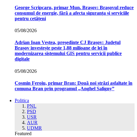
George Scripcaru, primar Mun. Brașov: Brașovul reduce
consumul de energie, fără a afecta siguranța și serviciile
pentru cetățeni
05/08/2026
Adrian Ioan Veștea, președinte CJ Brașov: Județul
Brașov investește peste 1,88 milioane de lei în
modernizarea sistemului GIS pentru servicii publice
digitale
05/08/2026
Cosmin Feroiu, primar Bran: Două noi străzi asfaltate în
comuna Bran prin programul „Anghel Saligny”
Politica
PNL
PSD
USR
AUR
UDMR
Featured