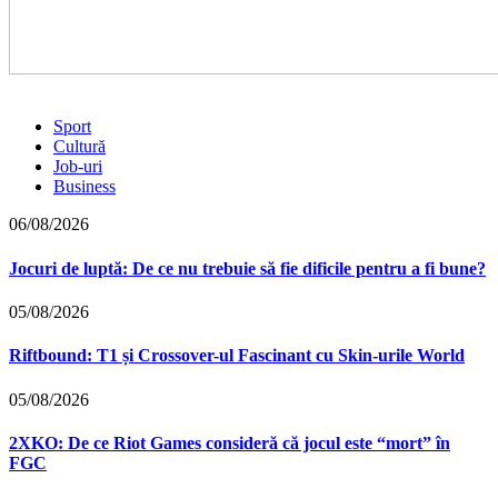
Sport
Cultură
Job-uri
Business
06/08/2026
Jocuri de luptă: De ce nu trebuie să fie dificile pentru a fi bune?
05/08/2026
Riftbound: T1 și Crossover-ul Fascinant cu Skin-urile World
05/08/2026
2XKO: De ce Riot Games consideră că jocul este “mort” în
FGC