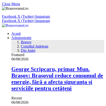
Close Menu
Facebook
X (Twitter)
Instagram
Facebook
X (Twitter)
Instagram
Acasă
Administratie
Braşov
Consiliul Judeţean
Din Judeţ
Featured
06/08/2026
George Scripcaru, primar Mun.
Brașov: Brașovul reduce consumul de
energie, fără a afecta siguranța și
serviciile pentru cetățeni
Recent
06/08/2026