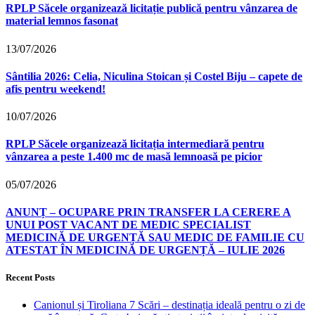
RPLP Săcele organizează licitație publică pentru vânzarea de
material lemnos fasonat
13/07/2026
Sântilia 2026: Celia, Niculina Stoican și Costel Biju – capete de
afis pentru weekend!
10/07/2026
RPLP Săcele organizează licitația intermediară pentru
vânzarea a peste 1.400 mc de masă lemnoasă pe picior
05/07/2026
ANUNȚ – OCUPARE PRIN TRANSFER LA CERERE A
UNUI POST VACANT DE MEDIC SPECIALIST
MEDICINĂ DE URGENȚĂ SAU MEDIC DE FAMILIE CU
ATESTAT ÎN MEDICINĂ DE URGENȚĂ – IULIE 2026
Recent Posts
Canionul și Tiroliana 7 Scări – destinația ideală pentru o zi de