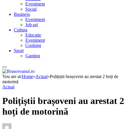
Eveniment
Social
Business
Eveniment
Job-uri
Cultura
Educatie
Eveniment
Cooking
Sport
Gaming
You are at:
Home
»
Actual
»
Polițiștii brașoveni au arestat 2 hoți de
motorină
Actual
Polițiștii brașoveni au arestat 2
hoți de motorină