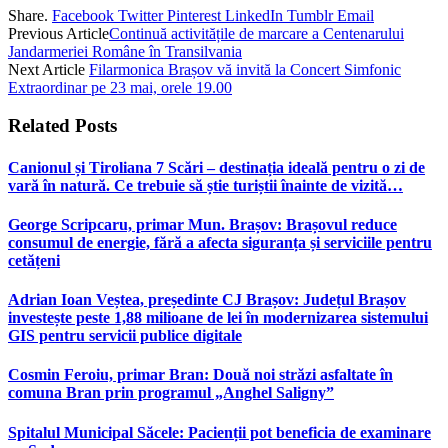
Share.
Facebook
Twitter
Pinterest
LinkedIn
Tumblr
Email
Previous Article
Continuă activitățile de marcare a Centenarului
Jandarmeriei Române în Transilvania
Next Article
Filarmonica Brașov vă invită la Concert Simfonic
Extraordinar pe 23 mai, orele 19.00
Related
Posts
Canionul și Tiroliana 7 Scări – destinația ideală pentru o zi de
vară în natură. Ce trebuie să știe turiștii înainte de vizită…
George Scripcaru, primar Mun. Brașov: Brașovul reduce
consumul de energie, fără a afecta siguranța și serviciile pentru
cetățeni
Adrian Ioan Veștea, președinte CJ Brașov: Județul Brașov
investește peste 1,88 milioane de lei în modernizarea sistemului
GIS pentru servicii publice digitale
Cosmin Feroiu, primar Bran: Două noi străzi asfaltate în
comuna Bran prin programul „Anghel Saligny”
Spitalul Municipal Săcele: Pacienții pot beneficia de examinare