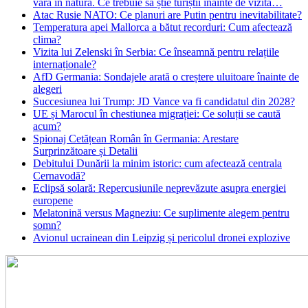
vară în natură. Ce trebuie să știe turiștii înainte de vizită…
Atac Rusie NATO: Ce planuri are Putin pentru inevitabilitate?
Temperatura apei Mallorca a bătut recorduri: Cum afectează
clima?
Vizita lui Zelenski în Serbia: Ce înseamnă pentru relațiile
internaționale?
AfD Germania: Sondajele arată o creștere uluitoare înainte de
alegeri
Succesiunea lui Trump: JD Vance va fi candidatul din 2028?
UE și Marocul în chestiunea migrației: Ce soluții se caută
acum?
Spionaj Cetățean Român în Germania: Arestare
Surprinzătoare și Detalii
Debitului Dunării la minim istoric: cum afectează centrala
Cernavodă?
Eclipsă solară: Repercusiunile neprevăzute asupra energiei
europene
Melatonină versus Magneziu: Ce suplimente alegem pentru
somn?
Avionul ucrainean din Leipzig și pericolul dronei explozive