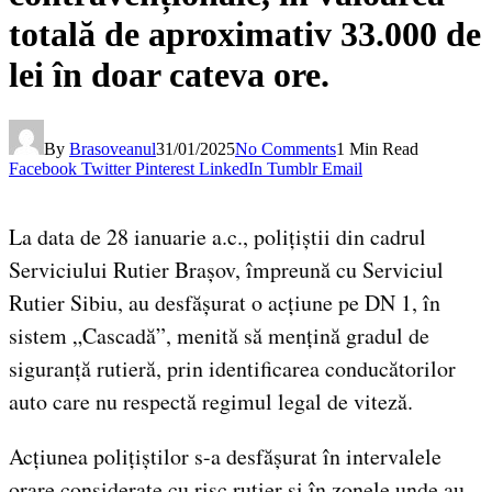
totală de aproximativ 33.000 de
lei în doar cateva ore.
By
Brasoveanul
31/01/2025
No Comments
1 Min Read
Facebook
Twitter
Pinterest
LinkedIn
Tumblr
Email
La data de 28 ianuarie a.c., polițiștii din cadrul
Serviciului Rutier Brașov, împreună cu Serviciul
Rutier Sibiu, au desfășurat o acțiune pe DN 1, în
sistem „Cascadă”, menită să mențină gradul de
siguranță rutieră, prin identificarea conducătorilor
auto care nu respectă regimul legal de viteză.
Acțiunea polițiștilor s-a desfășurat în intervalele
orare considerate cu risc rutier şi în zonele unde au