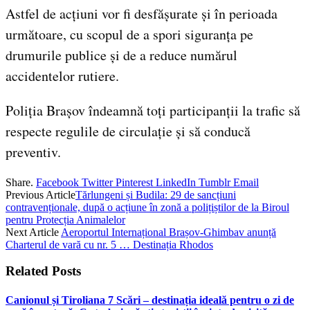
Astfel de acțiuni vor fi desfășurate și în perioada
următoare, cu scopul de a spori siguranța pe
drumurile publice și de a reduce numărul
accidentelor rutiere.
Poliția Brașov îndeamnă toți participanții la trafic să
respecte regulile de circulație și să conducă
preventiv.
Share.
Facebook
Twitter
Pinterest
LinkedIn
Tumblr
Email
Previous Article
Tărlungeni și Budila: 29 de sancțiuni
contravenționale, după o acțiune în zonă a polițiștilor de la Biroul
pentru Protecția Animalelor
Next Article
Aeroportul Internațional Brașov-Ghimbav anunță
Charterul de vară cu nr. 5 … Destinația Rhodos
Related
Posts
Canionul și Tiroliana 7 Scări – destinația ideală pentru o zi de