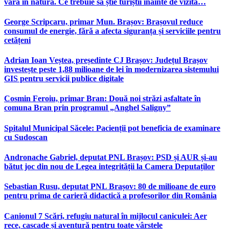
vară în natură. Ce trebuie să știe turiștii înainte de vizită…
George Scripcaru, primar Mun. Brașov: Brașovul reduce
consumul de energie, fără a afecta siguranța și serviciile pentru
cetățeni
Adrian Ioan Veștea, președinte CJ Brașov: Județul Brașov
investește peste 1,88 milioane de lei în modernizarea sistemului
GIS pentru servicii publice digitale
Cosmin Feroiu, primar Bran: Două noi străzi asfaltate în
comuna Bran prin programul „Anghel Saligny”
Spitalul Municipal Săcele: Pacienții pot beneficia de examinare
cu Sudoscan
Andronache Gabriel, deputat PNL Brașov: PSD și AUR și-au
bătut joc din nou de Legea integrității la Camera Deputaților
Sebastian Rusu, deputat PNL Brașov: 80 de milioane de euro
pentru prima de carieră didactică a profesorilor din România
Canionul 7 Scări, refugiu natural în mijlocul caniculei: Aer
rece, cascade și aventură pentru toate vârstele