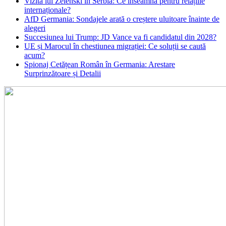
Vizita lui Zelenski în Serbia: Ce înseamnă pentru relațiile
internaționale?
AfD Germania: Sondajele arată o creștere uluitoare înainte de
alegeri
Succesiunea lui Trump: JD Vance va fi candidatul din 2028?
UE și Marocul în chestiunea migrației: Ce soluții se caută
acum?
Spionaj Cetățean Român în Germania: Arestare
Surprinzătoare și Detalii