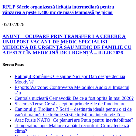
RPLP Săcele organizează licitația intermediară pentru
vânzarea a peste 1.400 mc de masă lemnoasă pe picior
05/07/2026
ANUNȚ – OCUPARE PRIN TRANSFER LA CERERE A
UNUI POST VACANT DE MEDIC SPECIALIST
MEDICINĂ DE URGENȚĂ SAU MEDIC DE FAMILIE CU
ATESTAT ÎN MEDICINĂ DE URGENȚĂ – IULIE 2026
Recent Posts
Ratingul României: Ce spune Nicușor Dan despre decizia
Moody’s?
Esports Warzone: Controversa Melodiilor Audio și Impactul
său
Centrala nucleară Cernavodă: De ce a fost oprită în mai 2026?
Sistem e-Terra: Ce să aștepți în primele zile de funcționare
Canionul și Tiroliana 7 Scări – destinația ideală pentru o zi de
vară în natură. Ce trebuie să știe turiștii înainte de vizită…
Atac Rusie NATO: Ce planuri are Putin pentru inevitabilitate?
Temperatura apei Mallorca a bătut recorduri: Cum afectează
clima?