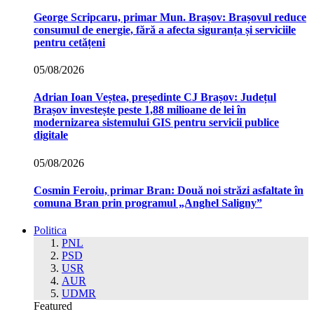
George Scripcaru, primar Mun. Brașov: Brașovul reduce
consumul de energie, fără a afecta siguranța și serviciile
pentru cetățeni
05/08/2026
Adrian Ioan Veștea, președinte CJ Brașov: Județul
Brașov investește peste 1,88 milioane de lei în
modernizarea sistemului GIS pentru servicii publice
digitale
05/08/2026
Cosmin Feroiu, primar Bran: Două noi străzi asfaltate în
comuna Bran prin programul „Anghel Saligny”
Politica
PNL
PSD
USR
AUR
UDMR
Featured