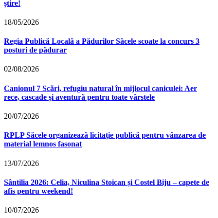
știre!
18/05/2026
Regia Publică Locală a Pădurilor Săcele scoate la concurs 3
posturi de pădurar
02/08/2026
Canionul 7 Scări, refugiu natural în mijlocul caniculei: Aer
rece, cascade și aventură pentru toate vârstele
20/07/2026
RPLP Săcele organizează licitație publică pentru vânzarea de
material lemnos fasonat
13/07/2026
Sântilia 2026: Celia, Niculina Stoican și Costel Biju – capete de
afis pentru weekend!
10/07/2026