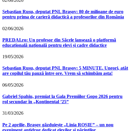
02/08/2026
Sebastian Rusu, deputat PNL Brașov: 80 de milioane de euro
pentru prima de carieră didactică a profesorilor din România
02/06/2026
PREDAI.ro: Un profesor din Săcele lansează o platformă
educațională națională pentru elevi și cadre didactice
19/05/2026
Sebastian Rusu, deputat PNL Brașov: 5 MINUTE. Uneori, atât
are copilul tău pauză între ore. Vrem să schimbăm asta!
06/05/2026
Gabriel Spahiu, premiat la Gala Premiilor Gopo 2026 pentru
rol secundar în „Kontinental ’25”
31/03/2026
Pe 2 aprilie, Brașov găzduiește „Linia ROȘIE” – un nou
eveniment antidrog dedicat elevilor și părinților