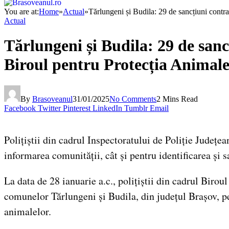
You are at:
Home
»
Actual
»
Tărlungeni și Budila: 29 de sancțiuni contra
Actual
Tărlungeni și Budila: 29 de sancț
Biroul pentru Protecția Animale
By
Brasoveanul
31/01/2025
No Comments
2 Mins Read
Facebook
Twitter
Pinterest
LinkedIn
Tumblr
Email
Polițiștii din cadrul Inspectoratului de Poliție Județe
informarea comunității, cât și pentru identificarea și 
La data de 28 ianuarie a.c., polițiștii din cadrul Birou
comunelor Tărlungeni și Budila, din județul Brașov, pe
animalelor.