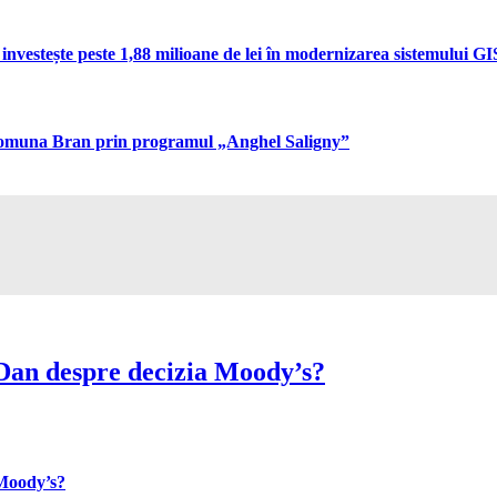
vestește peste 1,88 milioane de lei în modernizarea sistemului GIS 
n comuna Bran prin programul „Anghel Saligny”
Dan despre decizia Moody’s?
 Moody’s?