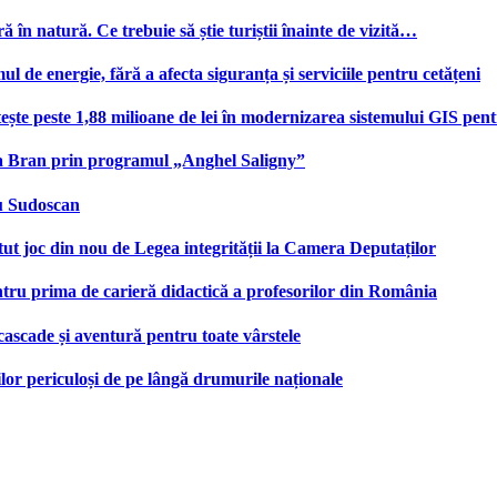
ă în natură. Ce trebuie să știe turiștii înainte de vizită…
e energie, fără a afecta siguranța și serviciile pentru cetățeni
te peste 1,88 milioane de lei în modernizarea sistemului GIS pentru
na Bran prin programul „Anghel Saligny”
cu Sudoscan
 joc din nou de Legea integrității la Camera Deputaților
tru prima de carieră didactică a profesorilor din România
 cascade și aventură pentru toate vârstele
ilor periculoși de pe lângă drumurile naționale