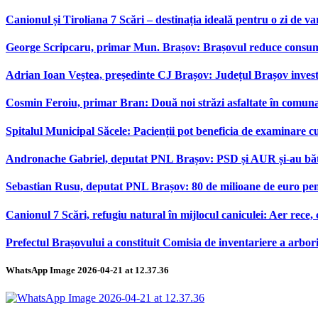
Canionul și Tiroliana 7 Scări – destinația ideală pentru o zi de var
George Scripcaru, primar Mun. Brașov: Brașovul reduce consumul d
Adrian Ioan Veștea, președinte CJ Brașov: Județul Brașov investeș
Cosmin Feroiu, primar Bran: Două noi străzi asfaltate în comu
Spitalul Municipal Săcele: Pacienții pot beneficia de examinare 
Andronache Gabriel, deputat PNL Brașov: PSD și AUR și-au bătut
Sebastian Rusu, deputat PNL Brașov: 80 de milioane de euro pen
Canionul 7 Scări, refugiu natural în mijlocul caniculei: Aer rece,
Prefectul Brașovului a constituit Comisia de inventariere a arbor
WhatsApp Image 2026-04-21 at 12.37.36