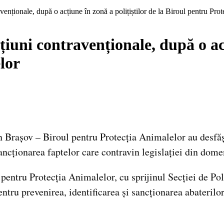
venționale, după o acțiune în zonă a polițiștilor de la Biroul pentru Pro
iuni contravenționale, după o acț
lor
an Brașov – Biroul pentru Protecția Animalelor au desfășu
sancționarea faptelor care contravin legislației din dom
l pentru Protecția Animalelor, cu sprijinul Secției de Po
ntru prevenirea, identificarea și sancționarea abaterilo