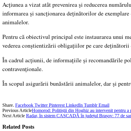
Acțiunea a vizat atât prevenirea și reducerea numărului
informarea și sancționarea deținătorilor de exemplare 
animalelor.
Pentru că obiectivul principal este instaurarea unui me
vederea conștientizării obligațiilor pe care deținător
În cadrul acțiunii, de informațiile și recomandările pol
contravenționale.
În scopul asigurării bunăstării animalelor, dar și pentr
Share.
Facebook
Twitter
Pinterest
LinkedIn
Tumblr
Email
Previous Article
Homorod: Politiștii din Hoghiz au intervenit pentru a 
Next Article
Radar, în sistem CASCADĂ în județul Brașov: 77 de sancți
Related
Posts