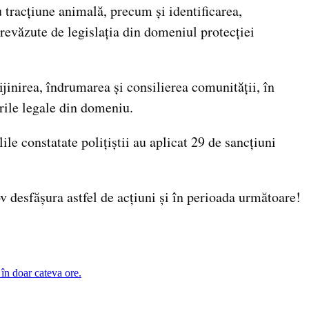
 tracțiune animală, precum și identificarea,
revăzute de legislația din domeniul protecției
ijinirea, îndrumarea și consilierea comunității, în
derile legale din domeniu.
ile constatate polițiștii au aplicat 29 de sancțiuni
ov desfășura astfel de acțiuni și în perioada următoare!
în doar cateva ore.