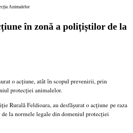
tecția Animalelor
iune în zonă a polițiștilor de la
rat o acțiune, atât în scopul prevenirii, prin
eniul protecției animalelor.
liție Rurală Feldioara, au desfășurat o acțiune pe raza
r de la normele legale din domeniul protecției