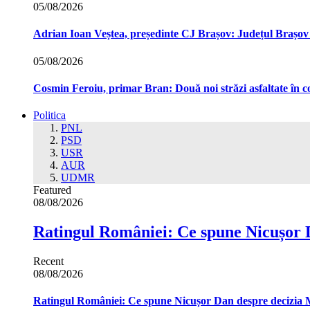
05/08/2026
Adrian Ioan Veștea, președinte CJ Brașov: Județul Brașov in
05/08/2026
Cosmin Feroiu, primar Bran: Două noi străzi asfaltate î
Politica
PNL
PSD
USR
AUR
UDMR
Featured
08/08/2026
Ratingul României: Ce spune Nicușor 
Recent
08/08/2026
Ratingul României: Ce spune Nicușor Dan despre decizia