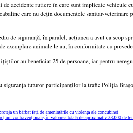
 de accidente rutiere în care sunt implicate vehicule cu
cabaline care nu dețin documentele sanitar-veterinare p
diu de siguranță, în paralel, acțiunea a avut ca scop spr
ii de exemplare animale le au, în conformitate cu preve
ițiștilor au beneficiat 25 de persoane, iar pentru neregul
u siguranța tuturor participanților la trafic Poliția Braș
proteja un bărbat față de amenințările cu violența ale concubinei
uni contravenționale, în valoarea totală de aproximativ 33.000 de lei 