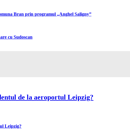
n comuna Bran prin programul „Anghel Saligny”
inare cu Sudoscan
entul de la aeroportul Leipzig?
ul Leipzig?