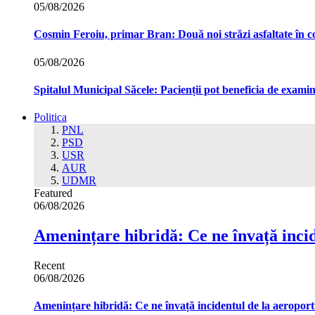
05/08/2026
Cosmin Feroiu, primar Bran: Două noi străzi asfaltate î
05/08/2026
Spitalul Municipal Săcele: Pacienții pot beneficia de exam
Politica
PNL
PSD
USR
AUR
UDMR
Featured
06/08/2026
Amenințare hibridă: Ce ne învață incid
Recent
06/08/2026
Amenințare hibridă: Ce ne învață incidentul de la aeroport