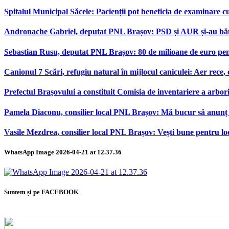
Spitalul Municipal Săcele: Pacienții pot beneficia de examinare 
Andronache Gabriel, deputat PNL Brașov: PSD și AUR și-au bătut
Sebastian Rusu, deputat PNL Brașov: 80 de milioane de euro pen
Canionul 7 Scări, refugiu natural în mijlocul caniculei: Aer rece,
Prefectul Brașovului a constituit Comisia de inventariere a arbor
Pamela Diaconu, consilier local PNL Brașov: Mă bucur să anunț re
Vasile Mezdrea, consilier local PNL Brașov: Vești bune pentru lo
WhatsApp Image 2026-04-21 at 12.37.36
Suntem și pe FACEBOOK