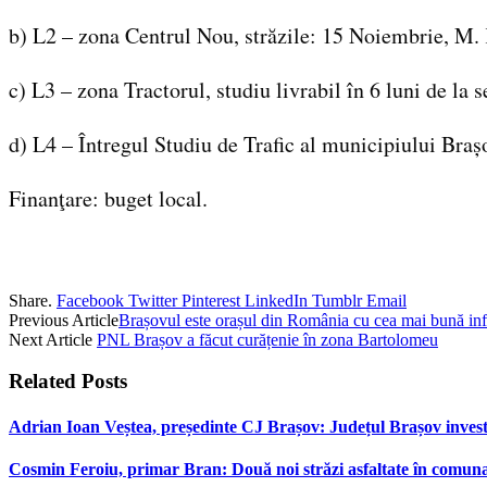
b) L2 – zona Centrul Nou, străzile: 15 Noiembrie, M. 
c) L3 – zona Tractorul, studiu livrabil în 6 luni de la
d) L4 – Întregul Studiu de Trafic al municipiului Brașov
Finanţare: buget local.
Share.
Facebook
Twitter
Pinterest
LinkedIn
Tumblr
Email
Previous Article
Brașovul este orașul din România cu cea mai bună infr
Next Article
PNL Brașov a făcut curățenie în zona Bartolomeu
Related
Posts
Adrian Ioan Veștea, președinte CJ Brașov: Județul Brașov investeș
Cosmin Feroiu, primar Bran: Două noi străzi asfaltate în comu