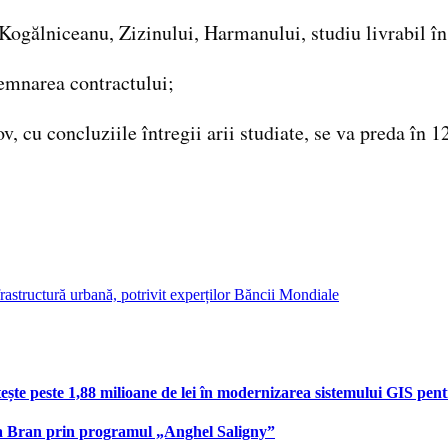
Kogălniceanu, Zizinului, Harmanului, studiu livrabil în
 semnarea contractului;
, cu concluziile întregii arii studiate, se va preda în 1
astructură urbană, potrivit experților Băncii Mondiale
te peste 1,88 milioane de lei în modernizarea sistemului GIS pentru
na Bran prin programul „Anghel Saligny”