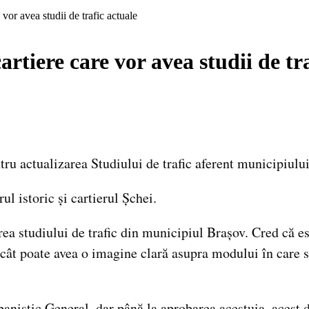
 vor avea studii de trafic actuale
artiere care vor avea studii de tr
ru actualizarea Studiului de trafic aferent municipiulu
ul istoric și cartierul Șchei.
ea studiului de trafic din municipiul Brașov. Cred că est
l încât poate avea o imagine clară asupra modului în care s
rbanistic General, dar până la aprobarea acestuia, acest