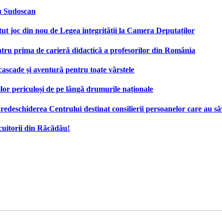
cu Sudoscan
 joc din nou de Legea integrității la Camera Deputaților
tru prima de carieră didactică a profesorilor din România
 cascade și aventură pentru toate vârstele
ilor periculoși de pe lângă drumurile naționale
deschiderea Centrului destinat consilierii persoanelor care au săv
cuitorii din Răcădău!