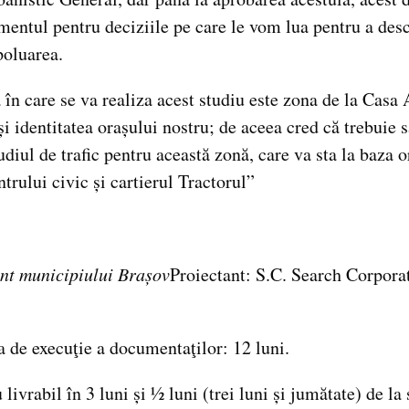
mentul pentru deciziile pe care le vom lua pentru a des
poluarea.
 care se va realiza acest studiu este zona de la Casa 
 și identitatea orașului nostru; de aceea cred că trebuie
udiul de trafic pentru această zonă, care va sta la baza 
rului civic și cartierul Tractorul”
ent municipiului Brașov
Proiectant: S.C. Search Corpor
 de execuţie a documentaţilor: 12 luni.
 livrabil în 3 luni și ½ luni (trei luni și jumătate) de l