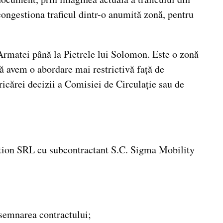
congestiona traficul dintr-o anumită zonă, pentru
Armatei până la Pietrele lui Solomon. Este o zonă
 să avem o abordare mai restrictivă față de
oricărei decizii a Comisiei de Circulație sau de
ation SRL cu subcontractant S.C. Sigma Mobility
a semnarea contractului;