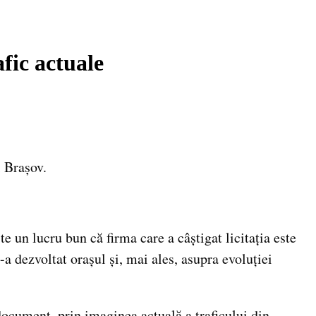
afic actuale
i Brașov.
e un lucru bun că firma care a câștigat licitația este
-a dezvoltat orașul și, mai ales, asupra evoluției
 document, prin imaginea actuală a traficului din