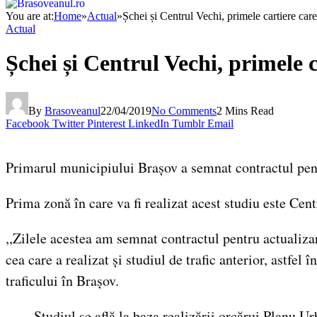
You are at:
Home
»
Actual
»
Șchei și Centrul Vechi, primele cartiere care
Actual
Șchei și Centrul Vechi, primele c
By
Brasoveanul
22/04/2019
No Comments
2 Mins Read
Facebook
Twitter
Pinterest
LinkedIn
Tumblr
Email
Primarul municipiului Brașov a semnat contractul pent
Prima zonă în care va fi realizat acest studiu este Centr
,,Zilele acestea am semnat contractul pentru actualizar
cea care a realizat și studiul de trafic anterior, astfe
traficului în Brașov.
Studiul se află la baza realizării orcărui Planu U