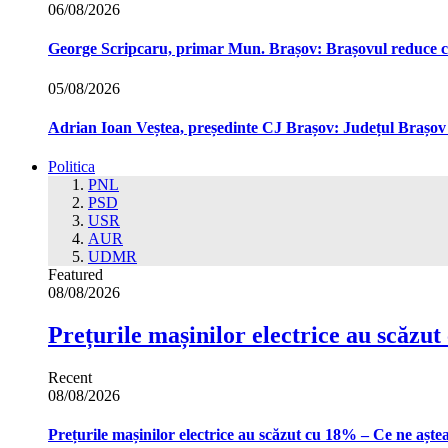
06/08/2026
George Scripcaru, primar Mun. Brașov: Brașovul reduce cons
05/08/2026
Adrian Ioan Veștea, președinte CJ Brașov: Județul Brașov in
Politica
PNL
PSD
USR
AUR
UDMR
Featured
08/08/2026
Prețurile mașinilor electrice au scăzu
Recent
08/08/2026
Prețurile mașinilor electrice au scăzut cu 18% – Ce ne aște