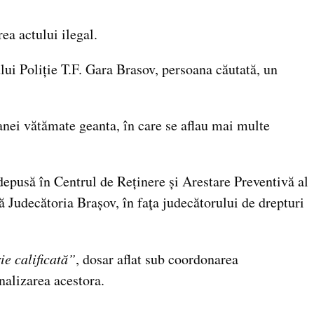
ea actului ilegal.
ului Poliție T.F. Gara Brasov, persoana căutată, un
soanei vătămate geanta, în care se aflau mai multe
depusă în Centrul de Reținere și Arestare Preventivă al
ă Judecătoria Brașov, în faţa judecătorului de drepturi
.
ie calificată”
, dosar aflat sub coordonarea
nalizarea acestora.