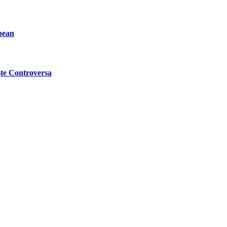
pean
ște Controversa