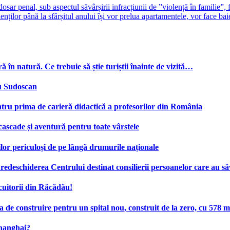
 dosar penal, sub aspectul săvârșirii infracțiunii de ”violență în familie”
or până la sfârșitul anului își vor prelua apartamentele, vor face baie în
ă în natură. Ce trebuie să știe turiștii înainte de vizită…
cu Sudoscan
tru prima de carieră didactică a profesorilor din România
 cascade și aventură pentru toate vârstele
ilor periculoși de pe lângă drumurile naționale
deschiderea Centrului destinat consilierii persoanelor care au săv
cuitorii din Răcădău!
e construire pentru un spital nou, construit de la zero, cu 578 mi
Shanghai?