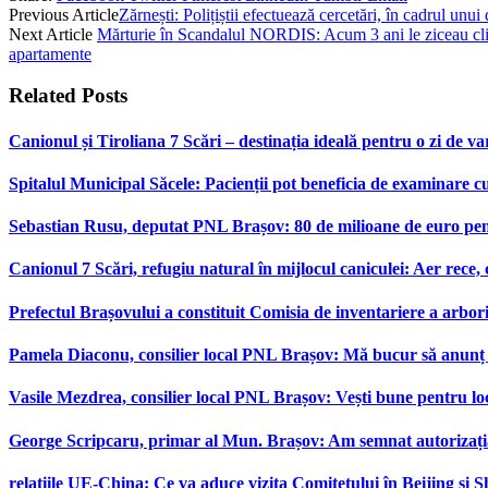
Previous Article
Zărnești: Polițiștii efectuează cercetări, în cadrul unui
Next Article
Mărturie în Scandalul NORDIS: Acum 3 ani le ziceau cliențil
apartamente
Related
Posts
Canionul și Tiroliana 7 Scări – destinația ideală pentru o zi de var
Spitalul Municipal Săcele: Pacienții pot beneficia de examinare 
Sebastian Rusu, deputat PNL Brașov: 80 de milioane de euro pen
Canionul 7 Scări, refugiu natural în mijlocul caniculei: Aer rece,
Prefectul Brașovului a constituit Comisia de inventariere a arbor
Pamela Diaconu, consilier local PNL Brașov: Mă bucur să anunț re
Vasile Mezdrea, consilier local PNL Brașov: Vești bune pentru lo
George Scripcaru, primar al Mun. Brașov: Am semnat autorizația d
relațiile UE-China: Ce va aduce vizita Comitetului în Beijing și 