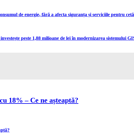
umul de energie, fără a afecta siguranța și serviciile pentru cetă
vestește peste 1,88 milioane de lei în modernizarea sistemului GIS 
t cu 18% – Ce ne așteaptă?
aptă?