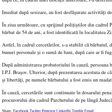
Imediat după sesizare, au fost desfășurate activități de
În ziua următoare, cu sprijinul polițiștilor din cadrul 
bărbat de 54 de ani, a fost identificată în localitatea Zi
Astfel, în cadrul cercetărilor, s-a stabilit că bărbatul
bunuri personale și o sumă de bani, după care ar fi fug
După administrarea probatoriului în cauză, persoana bă
I.P.J. Brașov. Ulterior, după prezentarea acestuia de c
şi libertăţi, pe numele bărbatului a fost emis un mada
În cauză, cercetările sunt continuate în dosarului pena
procurorului din cadrul Parchetului de pe lângă Judecăt
Share.
Facebook
Twitter
Pinterest
LinkedIn
Tumblr
Email