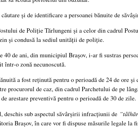
 căutare și de identificare a persoanei bănuite de săvâșir
Postului de Poliție Tărlungeni și a celor din cadrul Post
zin și condusă la sediul unității de poliție.
, de 40 de ani, din municipiul Brașov, i-ar fi sustras per
it într-o zonă necunoscută.
nuită a fost reținută pentru o perioadă de 24 de ore și 
ătre procurorul de caz, din cadrul Parchetului de pe lâng
t de arestare preventivă pentru o perioadă de 30 de zile
l, deschis sub aspectul săvârșirii infracțiunii de
”tâlhăr
oria Brașov, în care vor fi dispuse măsurile legale la fi