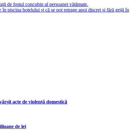
, față de fostul concubin al persoanei vătămate.
 piscina hotelului și că se pot retrage apoi discret și fără grijă în
ârșit acte de violență domestică
lioane de lei