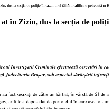
in, dus la secția de poliție în cazul unei tâlhării calificate petrecută în
 în Zizin, dus la secția de poliție
Biroul Investigații Criminale efectuează cercetări în 
ă Judecătoria Brașov, sub aspectul săvârșirii infracți
ii au fost sesizați de către un bărbat, în vârstă de 61 de 
șov, ar fi fost deposedat de portofelul în care avea o su
minat să scoată portofelul din buzunar.