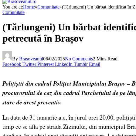
You are at:
Home
»
Comunitate
»
(Tărlungeni) Un bărbat identificat în Ziz
Comunitate
(Tărlungeni) Un bărbat identificat
petrecută în Brașov
By
Brasoveanul
06/02/2025
No Comments
2 Mins Read
Facebook
Twitter
Pinterest
LinkedIn
Tumblr
Email
Polițiștii din cadrul Poliției Municipiului Brașov – 
procurorului de caz din cadrul Parchetului de pe lâng
stare de arest preventiv.
La data de 31 ianuarie a.c, în jurul orei 20.00, polițișt
timp ce se afla pe strada Zizinului, din municipiul Bra
după ce, în cadrul unei discuții anterioare, l-a deter