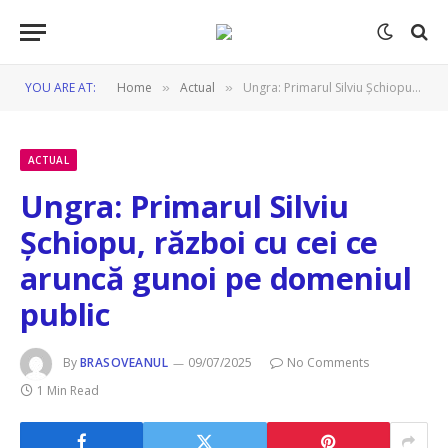
YOU ARE AT:
Home
Actual
Ungra: Primarul Silviu Șchiopu, război cu cei ce aruncă gunoi pe domeniul public
»
»
ACTUAL
Ungra: Primarul Silviu
Șchiopu, război cu cei ce
aruncă gunoi pe domeniul
public
By
BRASOVEANUL
09/07/2025
No Comments
1 Min Read