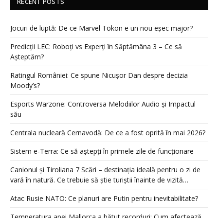
RECENT POSTS
Jocuri de luptă: De ce Marvel Tōkon e un nou eșec major?
Predicții LEC: Roboți vs Experți în Săptămâna 3 – Ce să
Așteptăm?
Ratingul României: Ce spune Nicușor Dan despre decizia
Moody’s?
Esports Warzone: Controversa Melodiilor Audio și Impactul
său
Centrala nucleară Cernavodă: De ce a fost oprită în mai 2026?
Sistem e-Terra: Ce să aștepți în primele zile de funcționare
Canionul și Tiroliana 7 Scări – destinația ideală pentru o zi de
vară în natură. Ce trebuie să știe turiștii înainte de vizită…
Atac Rusie NATO: Ce planuri are Putin pentru inevitabilitate?
Temperatura apei Mallorca a bătut recorduri: Cum afectează