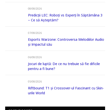
08/08/2026
Predicții LEC: Roboți vs Experți în Săptămâna 3
– Ce să Așteptăm?
07/08/2026
Esports Warzone: Controversa Melodiilor Audio
și Impactul său
06/08/2026
Jocuri de luptă: De ce nu trebuie să fie dificile
pentru a fi bune?
05/08/2026
Riftbound: T1 și Crossover-ul Fascinant cu Skin-
urile World