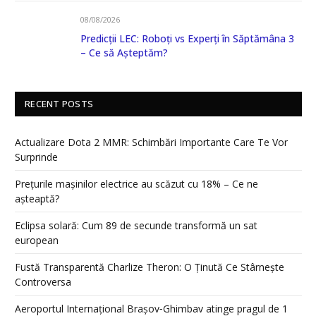
08/08/2026
Predicții LEC: Roboți vs Experți în Săptămâna 3
– Ce să Așteptăm?
RECENT POSTS
Actualizare Dota 2 MMR: Schimbări Importante Care Te Vor
Surprinde
Prețurile mașinilor electrice au scăzut cu 18% – Ce ne
așteaptă?
Eclipsa solară: Cum 89 de secunde transformă un sat
european
Fustă Transparentă Charlize Theron: O Ținută Ce Stârnește
Controversa
Aeroportul Internațional Brașov‑Ghimbav atinge pragul de 1