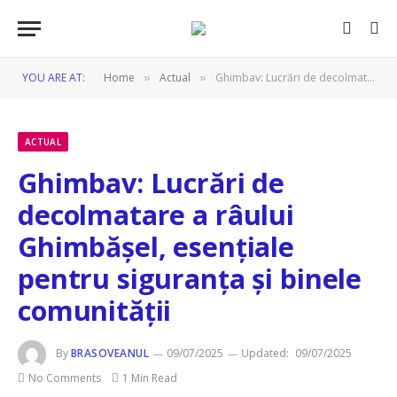
YOU ARE AT:
Home
Actual
Ghimbav: Lucrări de decolmatare a râului Ghimbășel, esențiale pentru siguranța și binele comunității
»
»
ACTUAL
Ghimbav: Lucrări de
decolmatare a râului
Ghimbășel, esențiale
pentru siguranța și binele
comunității
By
BRASOVEANUL
09/07/2025
Updated:
09/07/2025
No Comments
1 Min Read