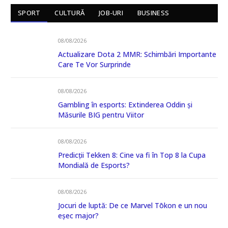
SPORT
CULTURĂ
JOB-URI
BUSINESS
08/08/2026
Actualizare Dota 2 MMR: Schimbări Importante
Care Te Vor Surprinde
08/08/2026
Gambling în esports: Extinderea Oddin și
Măsurile BIG pentru Viitor
08/08/2026
Predicții Tekken 8: Cine va fi în Top 8 la Cupa
Mondială de Esports?
08/08/2026
Jocuri de luptă: De ce Marvel Tōkon e un nou
eșec major?