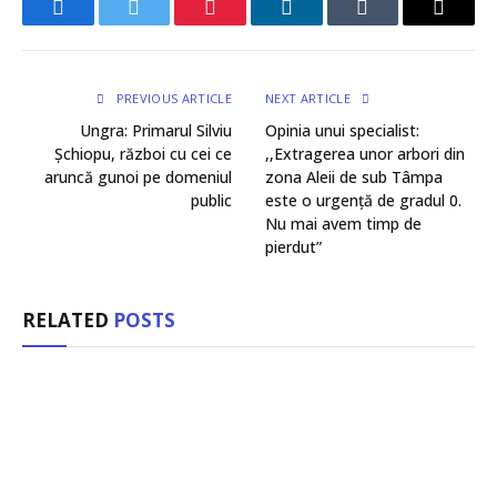
Facebook
Twitter
Pinterest
LinkedIn
Tumblr
Email
PREVIOUS ARTICLE
NEXT ARTICLE
Ungra: Primarul Silviu
Opinia unui specialist:
Șchiopu, război cu cei ce
,,Extragerea unor arbori din
aruncă gunoi pe domeniul
zona Aleii de sub Tâmpa
public
este o urgență de gradul 0.
Nu mai avem timp de
pierdut”
RELATED
POSTS